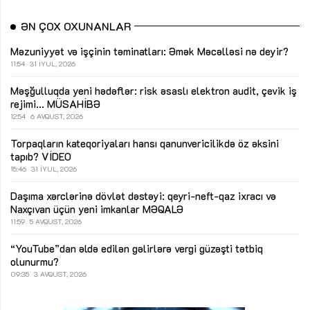
ƏN ÇOX OXUNANLAR
Məzuniyyət və işçinin təminatları: Əmək Məcəlləsi nə deyir?
11:54
31 İYUL, 2026
Məşğulluqda yeni hədəflər: risk əsaslı elektron audit, çevik iş
rejimi...
MÜSAHİBƏ
12:54
6 AVQUST, 2026
Torpaqların kateqoriyaları hansı qanunvericilikdə öz əksini
tapıb?
VİDEO
15:46
31 İYUL, 2026
Daşıma xərclərinə dövlət dəstəyi: qeyri-neft-qaz ixracı və
Naxçıvan üçün yeni imkanlar
MƏQALƏ
11:59
5 AVQUST, 2026
“YouTube”dan əldə edilən gəlirlərə vergi güzəşti tətbiq
olunurmu?
09:35
3 AVQUST, 2026