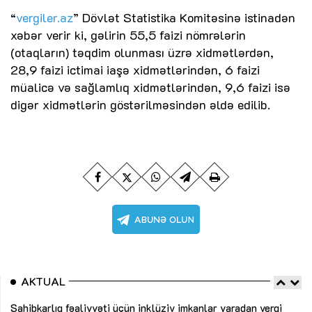
“
vergiler.az
” Dövlət Statistika Komitəsinə istinadən
xəbər verir ki, gəlirin 55,5 faizi nömrələrin
(otaqların) təqdim olunması üzrə xidmətlərdən,
28,9 faizi ictimai iaşə xidmətlərindən, 6 faizi
müalicə və sağlamlıq xidmətlərindən, 9,6 faizi isə
digər xidmətlərin göstərilməsindən əldə edilib.
AKTUAL
Sahibkarlıq fəaliyyəti üçün inklüziv imkanlar yaradan vergi
“D