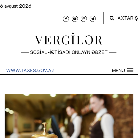
6 avqust 2026
AXTARIŞ
VERGİLƏR
SOSİAL-İQTİSADİ ONLAYN QƏZET
WWW.TAXES.GOV.AZ
MENU