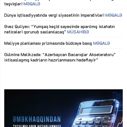
təşviqləri
MƏQALƏ
fə
lıq
Dünya iqtisadiyyatında vergi siyasətinin imperativləri
MƏQALƏ
Ni
mü
Əvəz Quliyev: “Yumşaq keçid sayəsində aparılmış islahatın
nəticələri qorunub saxlanılacaq”
MÜSAHİBƏ
Ay
ya
M
Maliyyə planlaması prizmasında büdcəyə baxış
MƏQALƏ
Az
Gülminə Məlikzadə: “Azərbaycan Bacarıqlar Akseleratoru”
ke
ixtisaslaşmış kadrların hazırlanmasını hədəfləyir”
Ay
su