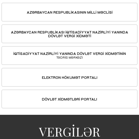
AZƏRBAYCAN RESPUBLİKASININ MİLLİ MƏCLİSİ
AZƏRBAYCAN RESPUBLİKASI İQTİSADİYYAT NAZİRLİYİ YANINDA
DÖVLƏT VERGİ XİDMƏTİ
İQTİSADİYYAT NAZİRLİYİ YANINDA DÖVLƏT VERGİ XİDMƏTİNİN
TƏDRİS MƏRKƏZİ
ELEKTRON HÖKUMƏT PORTALI
DÖVLƏT XİDMƏTLƏRİ PORTALI
VERGİLƏR