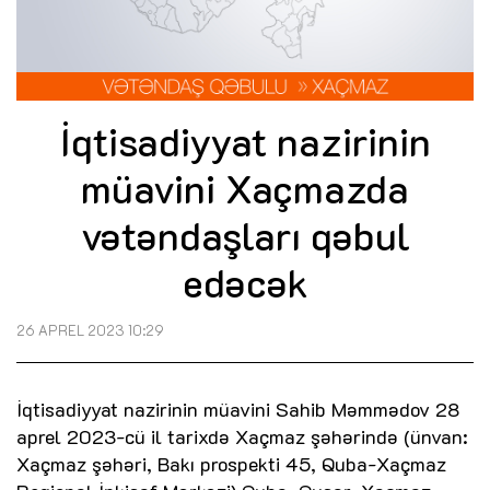
İqtisadiyyat nazirinin
müavini Xaçmazda
vətəndaşları qəbul
edəcək
26 APREL 2023 10:29
İqtisadiyyat nazirinin müavini Sahib Məmmədov 28
aprel 2023-cü il tarixdə Xaçmaz şəhərində (ünvan:
Xaçmaz şəhəri, Bakı prospekti 45, Quba-Xaçmaz