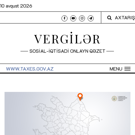
10 avqust 2026
AXTARIŞ
VERGİLƏR
SOSİAL-İQTİSADİ ONLAYN QƏZET
WWW.TAXES.GOV.AZ
MENU