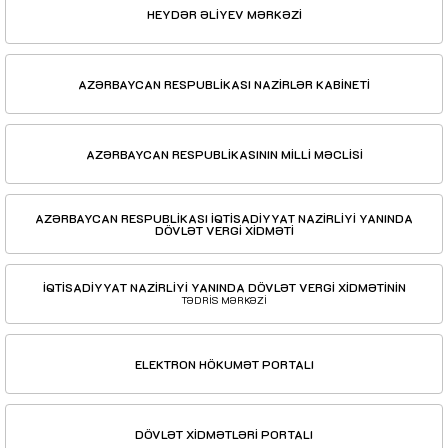
HEYDƏR ƏLİYEV MƏRKƏZİ
AZƏRBAYCAN RESPUBLİKASI NAZİRLƏR KABİNETİ
AZƏRBAYCAN RESPUBLİKASININ MİLLİ MƏCLİSİ
AZƏRBAYCAN RESPUBLİKASI İQTİSADİYYAT NAZİRLİYİ YANINDA
DÖVLƏT VERGİ XİDMƏTİ
İQTİSADİYYAT NAZİRLİYİ YANINDA DÖVLƏT VERGİ XİDMƏTİNİN
TƏDRİS MƏRKƏZİ
ELEKTRON HÖKUMƏT PORTALI
DÖVLƏT XİDMƏTLƏRİ PORTALI