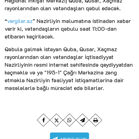
Regional İnkişaf Mərkəzi) Quba, Qusar, Xaçmaz
rayonlarından olan vətəndaşları qəbul edəcək.
“
vergiler.az
” Nazirliyin məlumatına istinadən xəbər
verir ki, vətəndaşların qəbulu saat 11:00-dan
etibarən keçiriləcək.
Qəbula gəlmək istəyən Quba, Qusar, Xaçmaz
rayonlarından olan vətəndaşlar İqtisadiyyat
Nazirliyinin rəsmi internet səhifəsində qeydiyyatdan
keçməklə və ya "195-1" Çağrı Mərkəzinə zəng
etməklə Nazirliyin fəaliyyət istiqamətlərinə dair
məsələlərlə bağlı müraciət edə bilərlər.