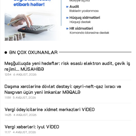
ƏN ÇOX OXUNANLAR
Məşğulluqda yeni hədəflər: risk əsaslı elektron audit, çevik iş
rejimi...
MÜSAHİBƏ
12:54
6 AVQUST, 2026
Daşıma xərclərinə dövlət dəstəyi: qeyri-neft-qaz ixracı və
Naxçıvan üçün yeni imkanlar
MƏQALƏ
11:59
5 AVQUST, 2026
Vergi ödəyicilərinə xidmət mərkəzləri
VİDEO
14:25
4 AVQUST, 2026
Vergi xəbərləri: iyul
VİDEO
11:17
4 AVQUST, 2026