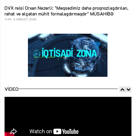
DVX rəisi Orxan Nəzərli: "Məqsədimiz daha proqnozlaşdırılan,
rahat və əlçatan mühit formalaşdırmaqdır"
MÜSAHİBƏ
11:44
6 AVQUST, 2026
VIDEO