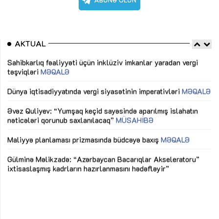
AKTUAL
Sahibkarlıq fəaliyyəti üçün inklüziv imkanlar yaradan vergi
“D
təşviqləri
MƏQALƏ
fə
lıq
Dünya iqtisadiyyatında vergi siyasətinin imperativləri
MƏQALƏ
Ni
mü
Əvəz Quliyev: “Yumşaq keçid sayəsində aparılmış islahatın
nəticələri qorunub saxlanılacaq”
MÜSAHİBƏ
Ay
ya
M
Maliyyə planlaması prizmasında büdcəyə baxış
MƏQALƏ
Az
Gülminə Məlikzadə: “Azərbaycan Bacarıqlar Akseleratoru”
ke
ixtisaslaşmış kadrların hazırlanmasını hədəfləyir”
Ay
su