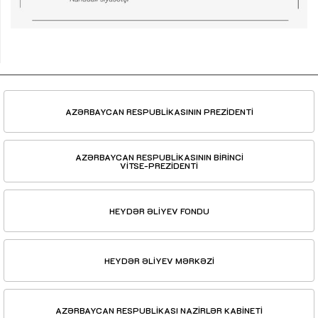
AZƏRBAYCAN RESPUBLİKASININ PREZİDENTİ
AZƏRBAYCAN RESPUBLİKASININ BİRİNCİ
VİTSE-PREZİDENTİ
HEYDƏR ƏLİYEV FONDU
HEYDƏR ƏLİYEV MƏRKƏZİ
AZƏRBAYCAN RESPUBLİKASI NAZİRLƏR KABİNETİ