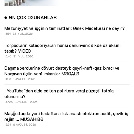
ƏN ÇOX OXUNANLAR
Məzuniyyət və işçinin təminatları: Əmək Məcəlləsi nə deyir?
11:54
31 İYUL, 2026
Torpaqların kateqoriyaları hansı qanunvericilikdə öz əksini
tapıb?
VİDEO
15:46
31 İYUL, 2026
Daşıma xərclərinə dövlət dəstəyi: qeyri-neft-qaz ixracı və
Naxçıvan üçün yeni imkanlar
MƏQALƏ
11:59
5 AVQUST, 2026
“YouTube”dan əldə edilən gəlirlərə vergi güzəşti tətbiq
olunurmu?
09:35
3 AVQUST, 2026
Məşğulluqda yeni hədəflər: risk əsaslı elektron audit, çevik iş
rejimi...
MÜSAHİBƏ
12:54
6 AVQUST, 2026