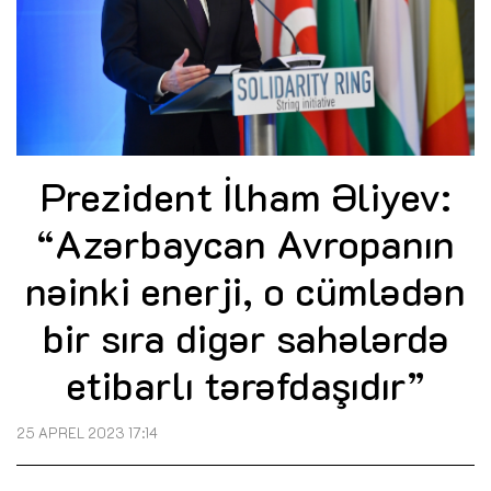
Prezident İlham Əliyev:
“Azərbaycan Avropanın
nəinki enerji, o cümlədən
bir sıra digər sahələrdə
etibarlı tərəfdaşıdır”
25 APREL 2023 17:14