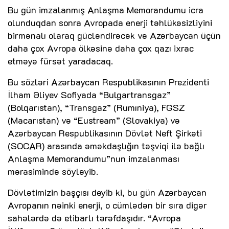
Bu gün imzalanmış Anlaşma Memorandumu icra
olunduqdan sonra Avropada enerji təhlükəsizliyini
birmənalı olaraq gücləndirəcək və Azərbaycan üçün
daha çox Avropa ölkəsinə daha çox qazı ixrac
etməyə fürsət yaradacaq.
Bu sözləri Azərbaycan Respublikasının Prezidenti
İlham Əliyev Sofiyada “Bulgartransgaz”
(Bolqarıstan), “Transgaz” (Rumıniya), FGSZ
(Macarıstan) və “Eustream” (Slovakiya) və
Azərbaycan Respublikasının Dövlət Neft Şirkəti
(SOCAR) arasında əməkdaşlığın təşviqi ilə bağlı
Anlaşma Memorandumu”nun imzalanması
mərasimində söyləyib.
Dövlətimizin başçısı deyib ki, bu gün Azərbaycan
Avropanın nəinki enerji, o cümlədən bir sıra digər
sahələrdə də etibarlı tərəfdaşıdır. “Avropa