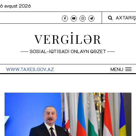
6 avqust 2026
AXTARIŞ
VERGİLƏR
SOSİAL-İQTİSADİ ONLAYN QƏZET
WWW.TAXES.GOV.AZ
MENU