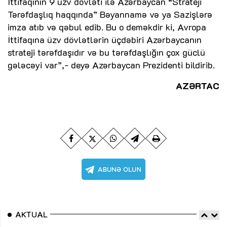
İttifaqının 9 üzv dövləti ilə Azərbaycan “Strateji
Tərəfdaşlıq haqqında” Bəyannamə və ya Sazişlərə
imza atıb və qəbul edib. Bu o deməkdir ki, Avropa
İttifaqına üzv dövlətlərin üçdəbiri Azərbaycanın
strateji tərəfdaşıdır və bu tərəfdaşlığın çox güclü
gələcəyi var”,- deyə Azərbaycan Prezidenti bildirib.
AZƏRTAC
AKTUAL