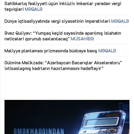
Sahibkarlıq fəaliyyəti üçün inklüziv imkanlar yaradan vergi
“D
təşviqləri
MƏQALƏ
fə
lıq
Dünya iqtisadiyyatında vergi siyasətinin imperativləri
MƏQALƏ
Ni
mü
Əvəz Quliyev: “Yumşaq keçid sayəsində aparılmış islahatın
nəticələri qorunub saxlanılacaq”
MÜSAHİBƏ
Ay
ya
M
Maliyyə planlaması prizmasında büdcəyə baxış
MƏQALƏ
Az
Gülminə Məlikzadə: “Azərbaycan Bacarıqlar Akseleratoru”
ke
ixtisaslaşmış kadrların hazırlanmasını hədəfləyir”
Ay
su