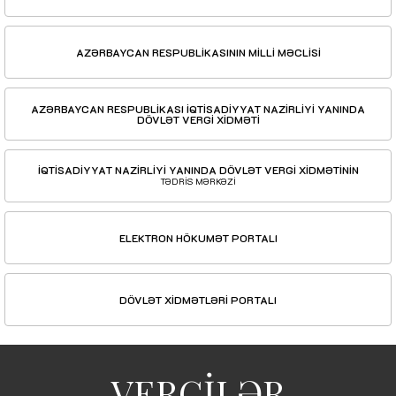
AZƏRBAYCAN RESPUBLİKASININ MİLLİ MƏCLİSİ
AZƏRBAYCAN RESPUBLİKASI İQTİSADİYYAT NAZİRLİYİ YANINDA
DÖVLƏT VERGİ XİDMƏTİ
İQTİSADİYYAT NAZİRLİYİ YANINDA DÖVLƏT VERGİ XİDMƏTİNİN
TƏDRİS MƏRKƏZİ
ELEKTRON HÖKUMƏT PORTALI
DÖVLƏT XİDMƏTLƏRİ PORTALI
VERGİLƏR