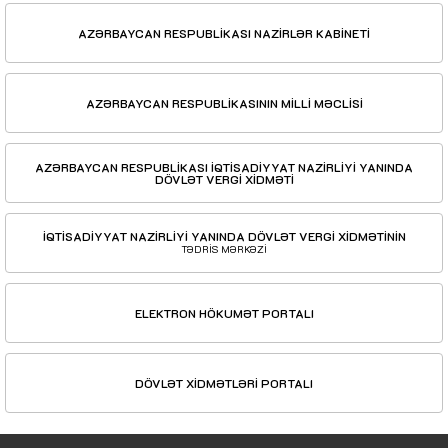
AZƏRBAYCAN RESPUBLİKASI NAZİRLƏR KABİNETİ
AZƏRBAYCAN RESPUBLİKASININ MİLLİ MƏCLİSİ
AZƏRBAYCAN RESPUBLİKASI İQTİSADİYYAT NAZİRLİYİ YANINDA
DÖVLƏT VERGİ XİDMƏTİ
İQTİSADİYYAT NAZİRLİYİ YANINDA DÖVLƏT VERGİ XİDMƏTİNİN
TƏDRİS MƏRKƏZİ
ELEKTRON HÖKUMƏT PORTALI
DÖVLƏT XİDMƏTLƏRİ PORTALI