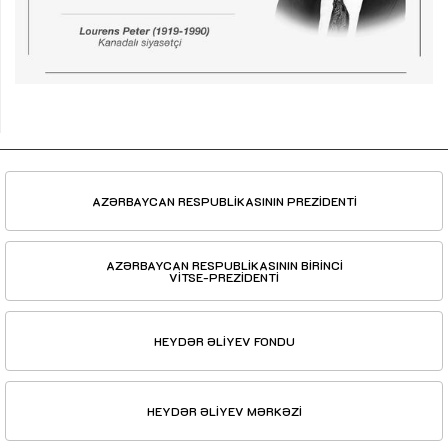
AZƏRBAYCAN RESPUBLİKASININ PREZİDENTİ
AZƏRBAYCAN RESPUBLİKASININ BİRİNCİ
VİTSE-PREZİDENTİ
HEYDƏR ƏLİYEV FONDU
HEYDƏR ƏLİYEV MƏRKƏZİ