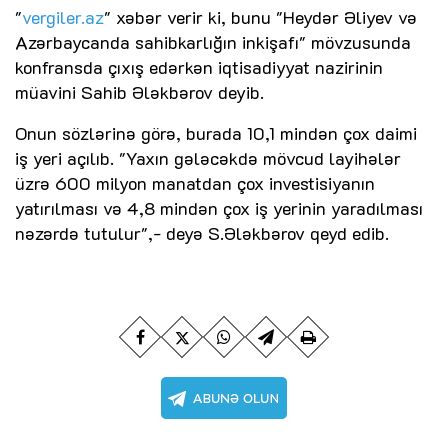
"
vergiler.az
" xəbər verir ki, bunu "Heydər Əliyev və
Azərbaycanda sahibkarlığın inkişafı" mövzusunda
konfransda çıxış edərkən iqtisadiyyat nazirinin
müavini Sahib Ələkbərov deyib.
Onun sözlərinə görə, burada 10,1 mindən çox daimi
iş yeri açılıb. "Yaxın gələcəkdə mövcud layihələr
üzrə 600 milyon manatdan çox investisiyanın
yatırılması və 4,8 mindən çox iş yerinin yaradılması
nəzərdə tutulur",- deyə S.Ələkbərov qeyd edib.