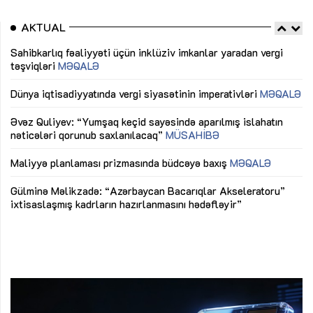
AKTUAL
Sahibkarlıq fəaliyyəti üçün inklüziv imkanlar yaradan vergi
“D
təşviqləri
MƏQALƏ
fə
lıq
Dünya iqtisadiyyatında vergi siyasətinin imperativləri
MƏQALƏ
Ni
mü
Əvəz Quliyev: “Yumşaq keçid sayəsində aparılmış islahatın
nəticələri qorunub saxlanılacaq”
MÜSAHİBƏ
Ay
ya
M
Maliyyə planlaması prizmasında büdcəyə baxış
MƏQALƏ
Az
Gülminə Məlikzadə: “Azərbaycan Bacarıqlar Akseleratoru”
ke
ixtisaslaşmış kadrların hazırlanmasını hədəfləyir”
Ay
su