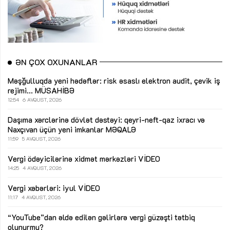
ƏN ÇOX OXUNANLAR
Məşğulluqda yeni hədəflər: risk əsaslı elektron audit, çevik iş
rejimi...
MÜSAHİBƏ
12:54
6 AVQUST, 2026
Daşıma xərclərinə dövlət dəstəyi: qeyri-neft-qaz ixracı və
Naxçıvan üçün yeni imkanlar
MƏQALƏ
11:59
5 AVQUST, 2026
Vergi ödəyicilərinə xidmət mərkəzləri
VİDEO
14:25
4 AVQUST, 2026
Vergi xəbərləri: iyul
VİDEO
11:17
4 AVQUST, 2026
“YouTube”dan əldə edilən gəlirlərə vergi güzəşti tətbiq
olunurmu?