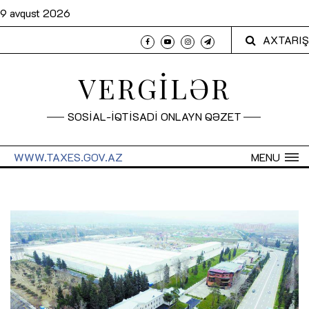
9 avqust 2026
AXTARIŞ
VERGİLƏR
SOSİAL-İQTİSADİ ONLAYN QƏZET
WWW.TAXES.GOV.AZ
MENU