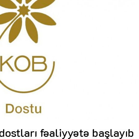
Dünya iqtisadiyyatında vergi
Nicat İmanov: "Vergi qanunv
siyasətinin imperativləri
MƏQALƏ
dəyişikliklər sahibkarlıq m
yaxşılaşdırılmasına xidmət 
MÜSAHİBƏ
Əvəz Quliyev: “Yumşaq keçid
sayəsində aparılmış islahatın nəticələri
qorunub saxlanılacaq”
MÜSAHİBƏ
Aytən Kərimova: “Məqsədi
inklüziv iş mühiti yaratmaq
öyrənən komanda formalaş
Maliyyə planlaması prizmasında
MÜSAHİBƏ
büdcəyə baxış
MƏQALƏ
Azərbaycanda dövlət-özəl 
Gülminə Məlikzadə: “Azərbaycan
çərçivəsində həyata keçirilə
Bacarıqlar Akseleratoru” ixtisaslaşmış
layihə
VİDEO
kadrların hazırlanmasını hədəfləyir”
Aydın Hüseynov: “Əsrin mü
Azərbaycanın iqtisadi suve
təmin edən əsas dayaqlard
MÜSAHİBƏ
ostları fəaliyyətə başlayıb