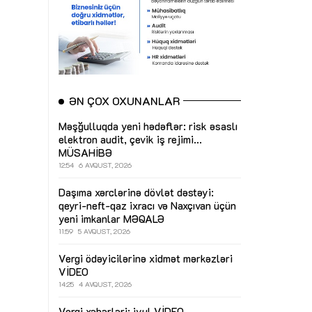
ƏN ÇOX OXUNANLAR
Məşğulluqda yeni hədəflər: risk əsaslı
elektron audit, çevik iş rejimi...
MÜSAHİBƏ
12:54
6 AVQUST, 2026
Daşıma xərclərinə dövlət dəstəyi:
qeyri-neft-qaz ixracı və Naxçıvan üçün
yeni imkanlar
MƏQALƏ
11:59
5 AVQUST, 2026
Vergi ödəyicilərinə xidmət mərkəzləri
VİDEO
14:25
4 AVQUST, 2026
Vergi xəbərləri: iyul
VİDEO