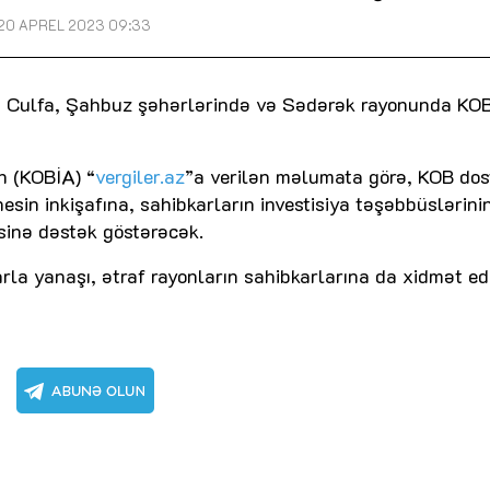
20 APREL 2023 09:33
, Culfa, Şahbuz şəhərlərində və Sədərək rayonunda KO
ən (KOBİA) “
vergiler.az
”a verilən məlumata görə, KOB dos
sin inkişafına, sahibkarların investisiya təşəbbüslərini
sinə dəstək göstərəcək.
rla yanaşı, ətraf rayonların sahibkarlarına da xidmət e