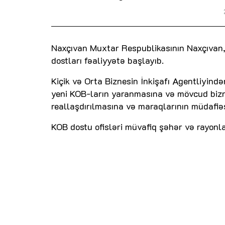
Naxçıvan Muxtar Respublikasının Naxçıvan
dostları fəaliyyətə başlayıb.
Kiçik və Orta Biznesin İnkişafı Agentliyind
yeni KOB-ların yaranmasına və mövcud bizne
reallaşdırılmasına və maraqlarının müdafiə
KOB dostu ofisləri müvafiq şəhər və rayonla