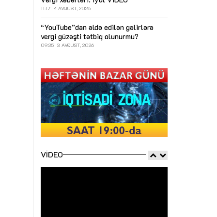
11:17
4 AVQUST, 2026
“YouTube”dan əldə edilən gəlirlərə
vergi güzəşti tətbiq olunurmu?
09:35
3 AVQUST, 2026
VIDEO