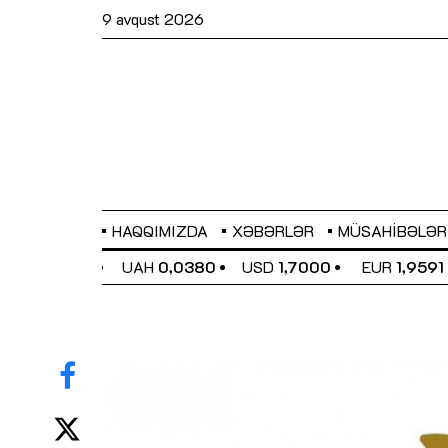
9 avqust 2026
HAQQIMIZDA
XƏBƏRLƏR
MÜSAHIBƏLƏR
EL
0,6489
UAH
0,0380
USD
1,7000
EUR
1,9591