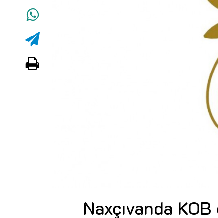
Naxçıvanda KOB d