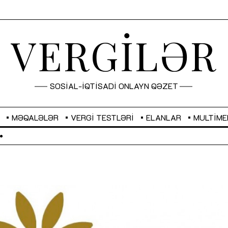
VERGİLƏR
SOSİAL-İQTİSADİ ONLAYN QƏZET
MƏQALƏLƏR
VERGI TESTLƏRI
ELANLAR
MULTIME
GBP
2,2873
RUB
2,0816
Sahibkarlıq fəaliyyəti üçün inklüziv
“Düzgün kommunikasiyanın
imkanlar yaradan vergi təşviqləri
real iş və sistemli fəaliyyə
MƏQALƏ
MÜSAHİBƏ