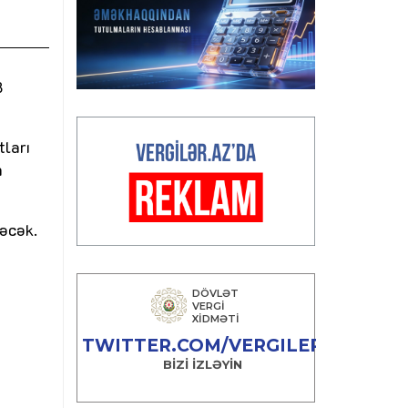
B
tları
n
dəcək.