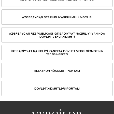
AZƏRBAYCAN RESPUBLİKASININ MİLLİ MƏCLİSİ
AZƏRBAYCAN RESPUBLİKASI İQTİSADİYYAT NAZİRLİYİ YANINDA
DÖVLƏT VERGİ XİDMƏTİ
İQTİSADİYYAT NAZİRLİYİ YANINDA DÖVLƏT VERGİ XİDMƏTİNİN
TƏDRİS MƏRKƏZİ
ELEKTRON HÖKUMƏT PORTALI
DÖVLƏT XİDMƏTLƏRİ PORTALI