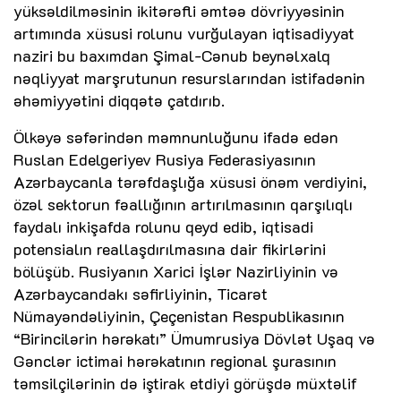
yüksəldilməsinin ikitərəfli əmtəə dövriyyəsinin
artımında xüsusi rolunu vurğulayan iqtisadiyyat
naziri bu baxımdan Şimal-Cənub beynəlxalq
nəqliyyat marşrutunun resurslarından istifadənin
əhəmiyyətini diqqətə çatdırıb.
Ölkəyə səfərindən məmnunluğunu ifadə edən
Ruslan Edelgeriyev Rusiya Federasiyasının
Azərbaycanla tərəfdaşlığa xüsusi önəm verdiyini,
özəl sektorun fəallığının artırılmasının qarşılıqlı
faydalı inkişafda rolunu qeyd edib, iqtisadi
potensialın reallaşdırılmasına dair fikirlərini
bölüşüb. Rusiyanın Xarici İşlər Nazirliyinin və
Azərbaycandakı səfirliyinin, Ticarət
Nümayəndəliyinin, Çeçenistan Respublikasının
“Birincilərin hərəkatı” Ümumrusiya Dövlət Uşaq və
Gənclər ictimai hərəkatının regional şurasının
təmsilçilərinin də iştirak etdiyi görüşdə müxtəlif