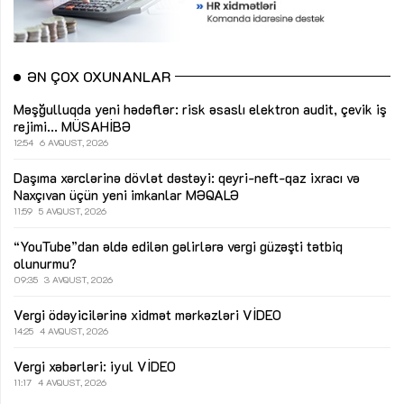
ƏN ÇOX OXUNANLAR
Məşğulluqda yeni hədəflər: risk əsaslı elektron audit, çevik iş
rejimi...
MÜSAHİBƏ
12:54
6 AVQUST, 2026
Daşıma xərclərinə dövlət dəstəyi: qeyri-neft-qaz ixracı və
Naxçıvan üçün yeni imkanlar
MƏQALƏ
11:59
5 AVQUST, 2026
“YouTube”dan əldə edilən gəlirlərə vergi güzəşti tətbiq
olunurmu?
09:35
3 AVQUST, 2026
Vergi ödəyicilərinə xidmət mərkəzləri
VİDEO
14:25
4 AVQUST, 2026
Vergi xəbərləri: iyul
VİDEO
11:17
4 AVQUST, 2026