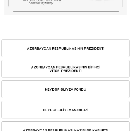
AZƏRBAYCAN RESPUBLİKASININ PREZİDENTİ
AZƏRBAYCAN RESPUBLİKASININ BİRİNCİ
VİTSE-PREZİDENTİ
HEYDƏR ƏLİYEV FONDU
HEYDƏR ƏLİYEV MƏRKƏZİ
AZƏRBAYCAN RESPUBLİKASI NAZİRLƏR KABİNETİ