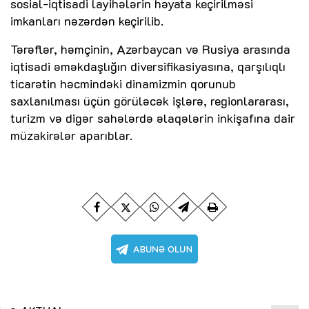
sosial-iqtisadi layihələrin həyata keçirilməsi
imkanları nəzərdən keçirilib.
Tərəflər, həmçinin, Azərbaycan və Rusiya arasında
iqtisadi əməkdaşlığın diversifikasiyasına, qarşılıqlı
ticarətin həcmindəki dinamizmin qorunub
saxlanılması üçün görüləcək işlərə, regionlararası,
turizm və digər sahələrdə əlaqələrin inkişafına dair
müzakirələr aparıblar.