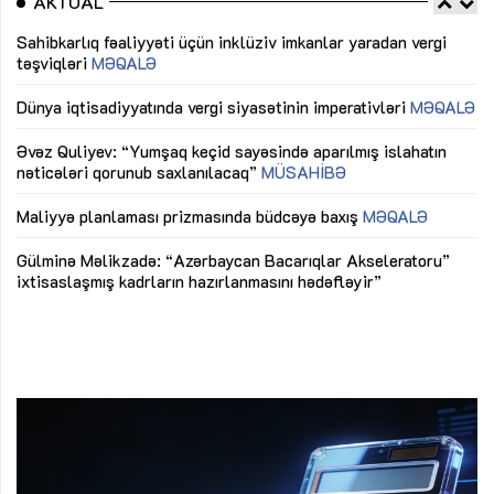
AKTUAL
Sahibkarlıq fəaliyyəti üçün inklüziv imkanlar yaradan vergi
“D
təşviqləri
MƏQALƏ
fə
lıq
Dünya iqtisadiyyatında vergi siyasətinin imperativləri
MƏQALƏ
Ni
mü
Əvəz Quliyev: “Yumşaq keçid sayəsində aparılmış islahatın
nəticələri qorunub saxlanılacaq”
MÜSAHİBƏ
Ay
ya
M
Maliyyə planlaması prizmasında büdcəyə baxış
MƏQALƏ
Az
Gülminə Məlikzadə: “Azərbaycan Bacarıqlar Akseleratoru”
ke
ixtisaslaşmış kadrların hazırlanmasını hədəfləyir”
Ay
su