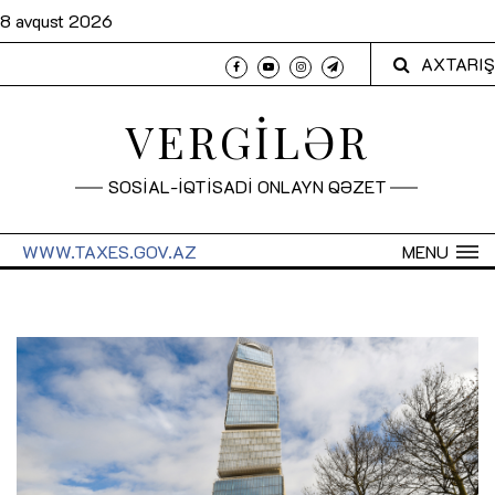
8 avqust 2026
AXTARIŞ
VERGİLƏR
SOSİAL-İQTİSADİ ONLAYN QƏZET
WWW.TAXES.GOV.AZ
MENU