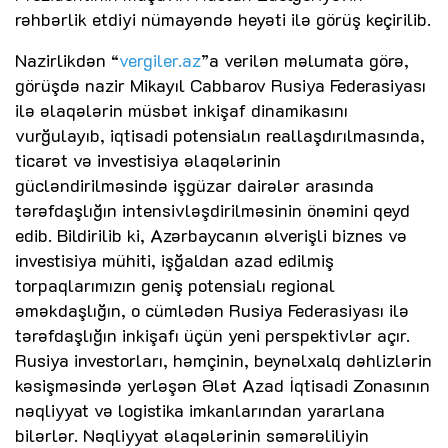
rəhbərlik etdiyi nümayəndə heyəti ilə görüş keçirilib.
Nazirlikdən “
vergiler.az
”a verilən məlumata görə,
görüşdə nazir Mikayıl Cabbarov Rusiya Federasiyası
ilə əlaqələrin müsbət inkişaf dinamikasını
vurğulayıb, iqtisadi potensialın reallaşdırılmasında,
ticarət və investisiya əlaqələrinin
gücləndirilməsində işgüzar dairələr arasında
tərəfdaşlığın intensivləşdirilməsinin önəmini qeyd
edib. Bildirilib ki, Azərbaycanın əlverişli biznes və
investisiya mühiti, işğaldan azad edilmiş
torpaqlarımızın geniş potensialı regional
əməkdaşlığın, o cümlədən Rusiya Federasiyası ilə
tərəfdaşlığın inkişafı üçün yeni perspektivlər açır.
Rusiya investorları, həmçinin, beynəlxalq dəhlizlərin
kəsişməsində yerləşən Ələt Azad İqtisadi Zonasının
nəqliyyat və logistika imkanlarından yararlana
bilərlər. Nəqliyyat əlaqələrinin səmərəliliyin