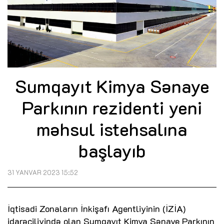
Sumqayıt Kimya Sənaye
Parkının rezidenti yeni
məhsul istehsalına
başlayıb
31 YANVAR 2023 15:52
İqtisadi Zonaların İnkişafı Agentliyinin (İZİA)
idarəçiliyində olan Sumqayıt Kimya Sənaye Parkının