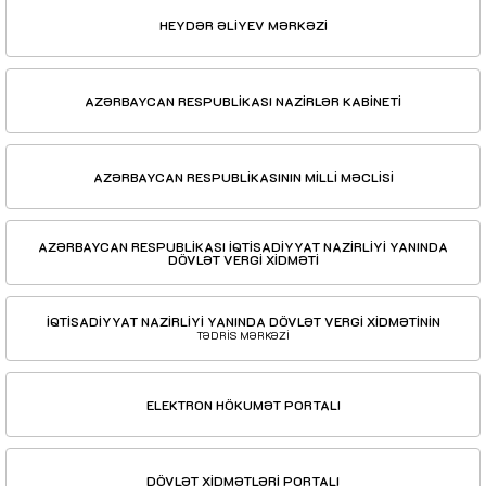
HEYDƏR ƏLİYEV MƏRKƏZİ
AZƏRBAYCAN RESPUBLİKASI NAZİRLƏR KABİNETİ
AZƏRBAYCAN RESPUBLİKASININ MİLLİ MƏCLİSİ
AZƏRBAYCAN RESPUBLİKASI İQTİSADİYYAT NAZİRLİYİ YANINDA
DÖVLƏT VERGİ XİDMƏTİ
İQTİSADİYYAT NAZİRLİYİ YANINDA DÖVLƏT VERGİ XİDMƏTİNİN
TƏDRİS MƏRKƏZİ
ELEKTRON HÖKUMƏT PORTALI
DÖVLƏT XİDMƏTLƏRİ PORTALI