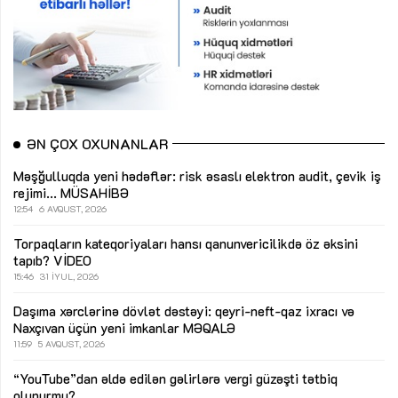
ƏN ÇOX OXUNANLAR
Məşğulluqda yeni hədəflər: risk əsaslı elektron audit, çevik iş
rejimi...
MÜSAHİBƏ
12:54
6 AVQUST, 2026
Torpaqların kateqoriyaları hansı qanunvericilikdə öz əksini
tapıb?
VİDEO
15:46
31 İYUL, 2026
Daşıma xərclərinə dövlət dəstəyi: qeyri-neft-qaz ixracı və
Naxçıvan üçün yeni imkanlar
MƏQALƏ
11:59
5 AVQUST, 2026
“YouTube”dan əldə edilən gəlirlərə vergi güzəşti tətbiq
olunurmu?