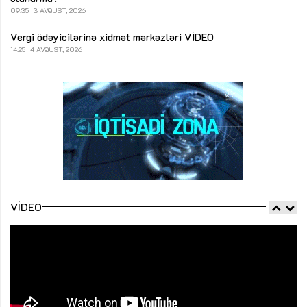
09:35
3 AVQUST, 2026
Vergi ödəyicilərinə xidmət mərkəzləri
VİDEO
14:25
4 AVQUST, 2026
VIDEO