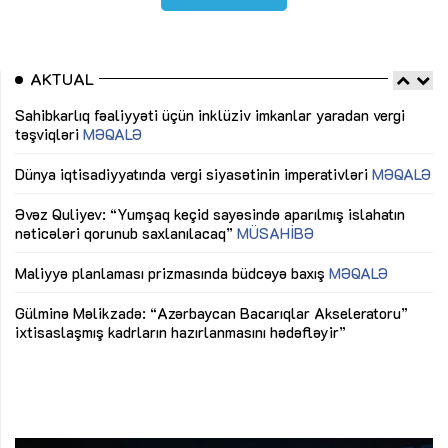
AKTUAL
Sahibkarlıq fəaliyyəti üçün inklüziv imkanlar yaradan vergi
“D
təşviqləri
MƏQALƏ
fə
lıq
Dünya iqtisadiyyatında vergi siyasətinin imperativləri
MƏQALƏ
Ni
mü
Əvəz Quliyev: “Yumşaq keçid sayəsində aparılmış islahatın
nəticələri qorunub saxlanılacaq”
MÜSAHİBƏ
Ay
ya
M
Maliyyə planlaması prizmasında büdcəyə baxış
MƏQALƏ
Az
Gülminə Məlikzadə: “Azərbaycan Bacarıqlar Akseleratoru”
ke
ixtisaslaşmış kadrların hazırlanmasını hədəfləyir”
Ay
su