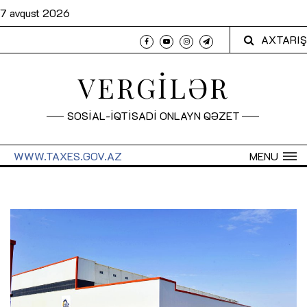
7 avqust 2026
AXTARIŞ
VERGİLƏR
SOSİAL-İQTİSADİ ONLAYN QƏZET
WWW.TAXES.GOV.AZ
MENU