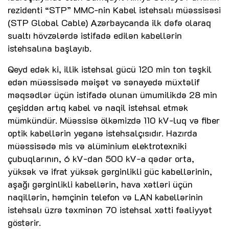
rezidenti “STP” MMC-nin Kabel istehsalı müəssisəsi
(STP Global Cable) Azərbaycanda ilk dəfə olaraq
sualtı hövzələrdə istifadə edilən kabellərin
istehsalına başlayıb.
Qeyd edək ki, illik istehsal gücü 120 min ton təşkil
edən müəssisədə məişət və sənayedə müxtəlif
məqsədlər üçün istifadə olunan ümumilikdə 28 min
çeşiddən artıq kabel və naqil istehsal etmək
mümkündür. Müəssisə ölkəmizdə 110 kV-luq və fiber
optik kabellərin yeganə istehsalçısıdır. Hazırda
müəssisədə mis və alüminium elektrotexniki
çubuqlarının, 6 kV-dan 500 kV-a qədər orta,
yüksək və ifrat yüksək gərginlikli güc kabellərinin,
aşağı gərginlikli kabellərin, hava xətləri üçün
naqillərin, həmçinin telefon və LAN kabellərinin
istehsalı üzrə təxminən 70 istehsal xətti fəaliyyət
göstərir.