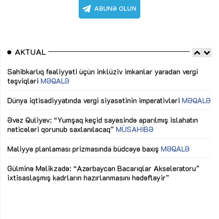
AKTUAL
Sahibkarlıq fəaliyyəti üçün inklüziv imkanlar yaradan vergi
“D
təşviqləri
MƏQALƏ
fə
lıq
Dünya iqtisadiyyatında vergi siyasətinin imperativləri
MƏQALƏ
Ni
mü
Əvəz Quliyev: “Yumşaq keçid sayəsində aparılmış islahatın
nəticələri qorunub saxlanılacaq”
MÜSAHİBƏ
Ay
ya
M
Maliyyə planlaması prizmasında büdcəyə baxış
MƏQALƏ
Az
Gülminə Məlikzadə: “Azərbaycan Bacarıqlar Akseleratoru”
ke
ixtisaslaşmış kadrların hazırlanmasını hədəfləyir”
Ay
su