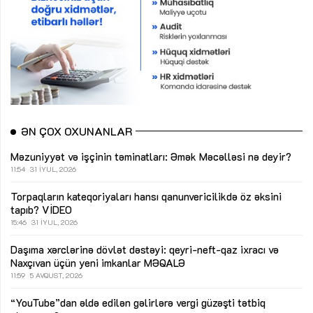
ƏN ÇOX OXUNANLAR
Məzuniyyət və işçinin təminatları: Əmək Məcəlləsi nə deyir?
11:54
31 İYUL, 2026
Torpaqların kateqoriyaları hansı qanunvericilikdə öz əksini
tapıb?
VİDEO
15:46
31 İYUL, 2026
Daşıma xərclərinə dövlət dəstəyi: qeyri-neft-qaz ixracı və
Naxçıvan üçün yeni imkanlar
MƏQALƏ
11:59
5 AVQUST, 2026
“YouTube”dan əldə edilən gəlirlərə vergi güzəşti tətbiq