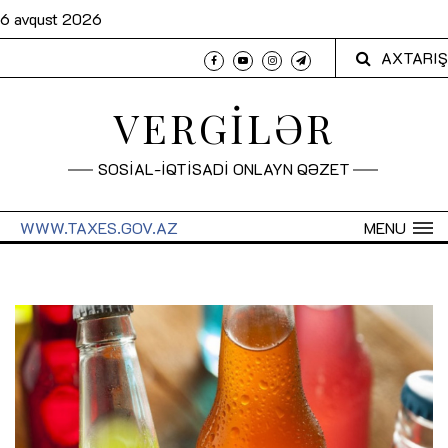
6 avqust 2026
AXTARIŞ
VERGİLƏR
SOSİAL-İQTİSADİ ONLAYN QƏZET
WWW.TAXES.GOV.AZ
MENU