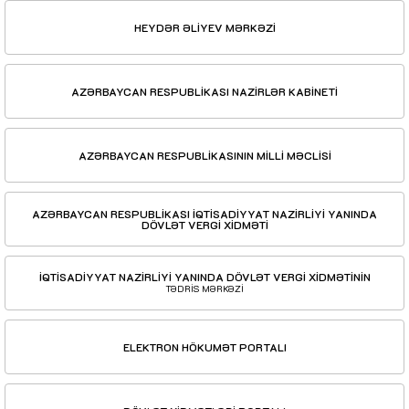
HEYDƏR ƏLİYEV MƏRKƏZİ
AZƏRBAYCAN RESPUBLİKASI NAZİRLƏR KABİNETİ
AZƏRBAYCAN RESPUBLİKASININ MİLLİ MƏCLİSİ
AZƏRBAYCAN RESPUBLİKASI İQTİSADİYYAT NAZİRLİYİ YANINDA
DÖVLƏT VERGİ XİDMƏTİ
İQTİSADİYYAT NAZİRLİYİ YANINDA DÖVLƏT VERGİ XİDMƏTİNİN
TƏDRİS MƏRKƏZİ
ELEKTRON HÖKUMƏT PORTALI