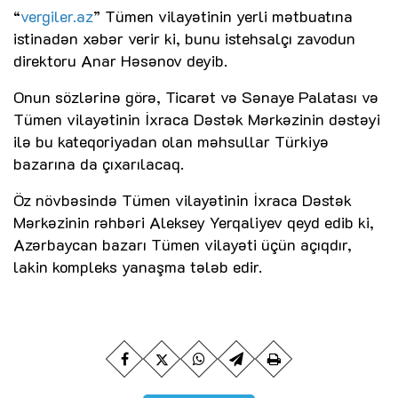
“
vergiler.az
” Tümen vilayətinin yerli mətbuatına
istinadən xəbər verir ki, bunu istehsalçı zavodun
direktoru Anar Həsənov deyib.
Onun sözlərinə görə, Ticarət və Sənaye Palatası və
Tümen vilayətinin İxraca Dəstək Mərkəzinin dəstəyi
ilə bu kateqoriyadan olan məhsullar Türkiyə
bazarına da çıxarılacaq.
Öz növbəsində Tümen vilayətinin İxraca Dəstək
Mərkəzinin rəhbəri Aleksey Yerqaliyev qeyd edib ki,
Azərbaycan bazarı Tümen vilayəti üçün açıqdır,
lakin kompleks yanaşma tələb edir.