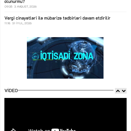
olunurmu?
09:35
3 AVQUST, 2026
Vergi cinayətləri ilə mübarizə tədbirləri davam etdirilir
11:18
31 İYUL, 2026
VIDEO