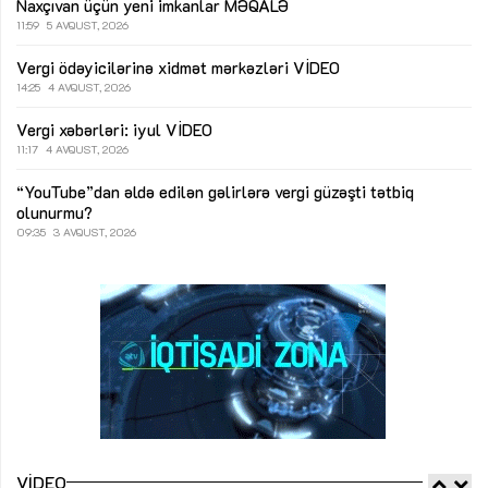
Naxçıvan üçün yeni imkanlar
MƏQALƏ
11:59
5 AVQUST, 2026
Vergi ödəyicilərinə xidmət mərkəzləri
VİDEO
14:25
4 AVQUST, 2026
Vergi xəbərləri: iyul
VİDEO
11:17
4 AVQUST, 2026
“YouTube”dan əldə edilən gəlirlərə vergi güzəşti tətbiq
olunurmu?
09:35
3 AVQUST, 2026
VIDEO