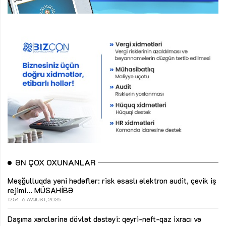
ƏN ÇOX OXUNANLAR
Məşğulluqda yeni hədəflər: risk əsaslı elektron audit, çevik iş
rejimi...
MÜSAHİBƏ
12:54
6 AVQUST, 2026
Daşıma xərclərinə dövlət dəstəyi: qeyri-neft-qaz ixracı və