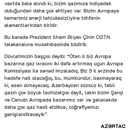
vaxtda belə alındı ki, bizim qazımıza indiyədək
olduğundan daha çox ehtiyac var. Bizim Avropaya
kəmərimiz enerji təhlükəsizliyinə töhfənin
elementlərindən biridir.
Bu barədə Prezident İlham Əliyev Çinin CGTN
telekanalına müsahibəsində bildirib.
Dövlətimizin başçısı deyib: “Ötən il biz Avropa
bazarına qaz ixracını iki dəfə artırmaq üçün Avropa
Komissiyası ilə sənəd imzaladıq. Biz 5 il ərzində bu
hədəfə nail olacağıq, bu, mümkündür, baxmayaraq
ki, asan olmayacaq. Azərbaycan sözsüz ki, təbii
qazın çox böyük təchizatçısı deyil, lakin bizim Şərqi
və Cənubi Avropada bazarımız var və gələcəkdə
daha çox qaz hasil etdikcə, coğrafiyamızı
genişləndirəcəyik”.
AZƏRTAC