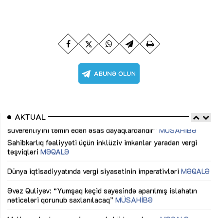
AKTUAL
Sahibkarlıq fəaliyyəti üçün inklüziv imkanlar yaradan vergi
“D
təşviqləri
MƏQALƏ
fə
lıq
Dünya iqtisadiyyatında vergi siyasətinin imperativləri
MƏQALƏ
Ni
mü
Əvəz Quliyev: “Yumşaq keçid sayəsində aparılmış islahatın
nəticələri qorunub saxlanılacaq”
MÜSAHİBƏ
Ay
ya
M
Maliyyə planlaması prizmasında büdcəyə baxış
MƏQALƏ