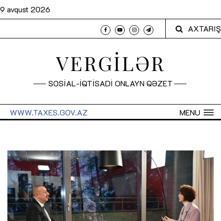
9 avqust 2026
AXTARIŞ
VERGİLƏR
SOSİAL-İQTİSADİ ONLAYN QƏZET
WWW.TAXES.GOV.AZ
MENU