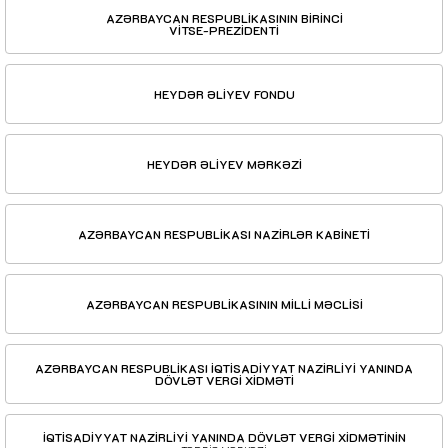
AZƏRBAYCAN RESPUBLİKASININ BİRİNCİ
VİTSE-PREZİDENTİ
HEYDƏR ƏLİYEV FONDU
HEYDƏR ƏLİYEV MƏRKƏZİ
AZƏRBAYCAN RESPUBLİKASI NAZİRLƏR KABİNETİ
AZƏRBAYCAN RESPUBLİKASININ MİLLİ MƏCLİSİ
AZƏRBAYCAN RESPUBLİKASI İQTİSADİYYAT NAZİRLİYİ YANINDA
DÖVLƏT VERGİ XİDMƏTİ
İQTİSADİYYAT NAZİRLİYİ YANINDA DÖVLƏT VERGİ XİDMƏTİNİN