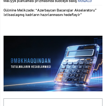
Az
Gülminə Məlikzadə: “Azərbaycan Bacarıqlar Akseleratoru”
ke
ixtisaslaşmış kadrların hazırlanmasını hədəfləyir”
Ay
su