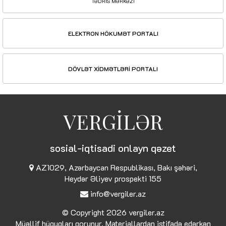
TƏDRİS MƏRKƏZİ
ELEKTRON HÖKUMƏT PORTALI
DÖVLƏT XİDMƏTLƏRİ PORTALI
VERGİLƏR
sosial-iqtisadi onlayn qəzet
AZ1029, Azərbaycan Respublikası, Bakı şəhəri,
Heydər Əliyev prospekti 155
info@vergiler.az
© Copyright 2026
vergiler.az
Müəllif hüquqları qorunur. Materiallardan istifadə edərkən