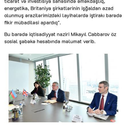
ticarət və investisiya sahəsində əməkdaşlıq,
energetika, Britaniya şirkətlərinin işğaldan azad
olunmuş ərazilərimizdəki layihələrdə iştirakı barədə
fikir mübadiləsi apardıq".
Bu barədə iqtisadiyyat naziri Mikayıl Cabbarov öz
sosial şəbəkə hesabında məlumat verib.