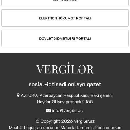
ELEKTRON HÖKUMƏT PORTALI
DÖVLƏT XİDMƏTLƏRİ PORTALI
VERGİLƏR
sosial-iqtisadi onlayn qəzet
AZ1029, Azərbaycan Respublikası, Bakı şəhəri,
Heydər Əliyev prospekti 155
info@vergiler.az
© Copyright 2026
vergiler.az
Müəllif hüquqları qorunur. Materiallardan istifadə edərkən