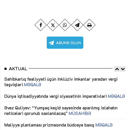
AKTUAL
Sahibkarlıq fəaliyyəti üçün inklüziv imkanlar yaradan vergi
“D
təşviqləri
MƏQALƏ
fə
lıq
Dünya iqtisadiyyatında vergi siyasətinin imperativləri
MƏQALƏ
Ni
mü
Əvəz Quliyev: “Yumşaq keçid sayəsində aparılmış islahatın
nəticələri qorunub saxlanılacaq”
MÜSAHİBƏ
Ay
ya
M
Maliyyə planlaması prizmasında büdcəyə baxış
MƏQALƏ