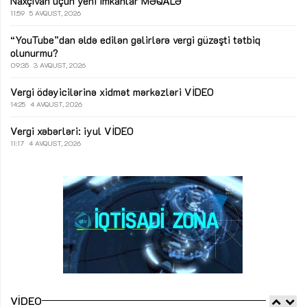
Naxçıvan üçün yeni imkanlar
MƏQALƏ
11:59
5 AVQUST, 2026
“YouTube”dan əldə edilən gəlirlərə vergi güzəşti tətbiq
olunurmu?
09:35
3 AVQUST, 2026
Vergi ödəyicilərinə xidmət mərkəzləri
VİDEO
14:25
4 AVQUST, 2026
Vergi xəbərləri: iyul
VİDEO
11:17
4 AVQUST, 2026
VIDEO