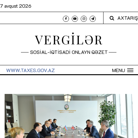
7 avqust 2026
AXTARIŞ
VERGİLƏR
SOSİAL-İQTİSADİ ONLAYN QƏZET
WWW.TAXES.GOV.AZ
MENU