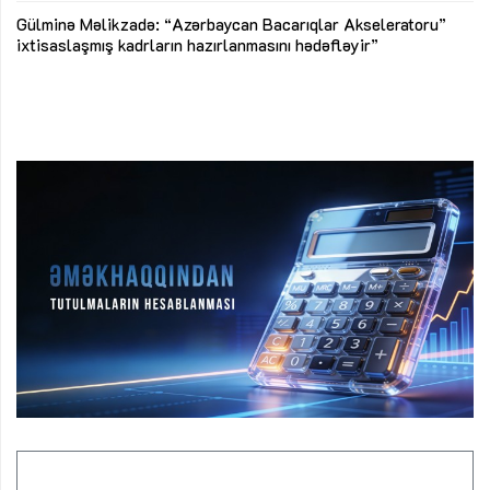
Az
Gülminə Məlikzadə: “Azərbaycan Bacarıqlar Akseleratoru”
ke
ixtisaslaşmış kadrların hazırlanmasını hədəfləyir”
Ay
su