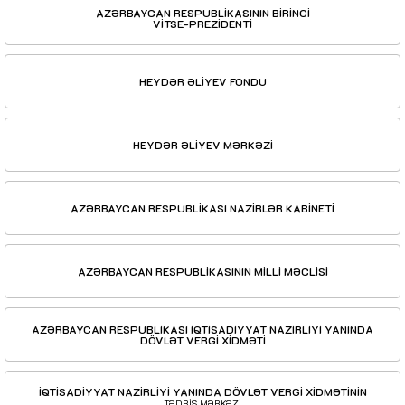
AZƏRBAYCAN RESPUBLİKASININ BİRİNCİ
VİTSE-PREZİDENTİ
HEYDƏR ƏLİYEV FONDU
HEYDƏR ƏLİYEV MƏRKƏZİ
AZƏRBAYCAN RESPUBLİKASI NAZİRLƏR KABİNETİ
AZƏRBAYCAN RESPUBLİKASININ MİLLİ MƏCLİSİ
AZƏRBAYCAN RESPUBLİKASI İQTİSADİYYAT NAZİRLİYİ YANINDA
DÖVLƏT VERGİ XİDMƏTİ
İQTİSADİYYAT NAZİRLİYİ YANINDA DÖVLƏT VERGİ XİDMƏTİNİN
TƏDRİS MƏRKƏZİ