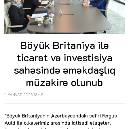
Böyük Britaniya ilə
ticarət və investisiya
sahəsində əməkdaşlıq
müzakirə olunub
11 YANVAR 2023 13:45
"Böyük Britaniyanın Azərbaycandakı səfiri Fergus
Auld ilə ölkələrimiz arasında iqtisadi əlaqələr,