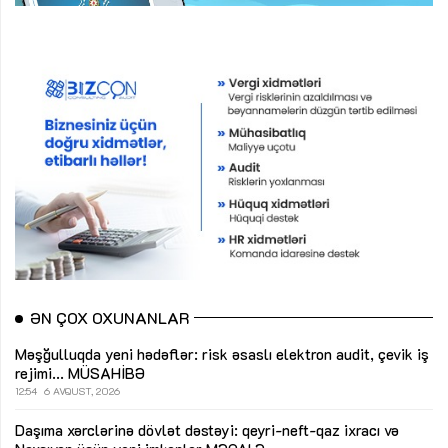
ƏN ÇOX OXUNANLAR
Məşğulluqda yeni hədəflər: risk əsaslı elektron audit, çevik iş
rejimi...
MÜSAHİBƏ
12:54
6 AVQUST, 2026
Daşıma xərclərinə dövlət dəstəyi: qeyri-neft-qaz ixracı və