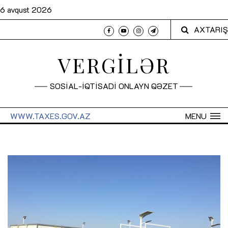
6 avqust 2026
AXTARIŞ
VERGİLƏR
SOSİAL-İQTİSADİ ONLAYN QƏZET
WWW.TAXES.GOV.AZ
MENU