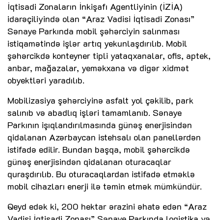
İqtisadi Zonaların İnkişafı Agentliyinin (İZİA)
idarəçiliyində olan “Araz Vadisi İqtisadi Zonası”
Sənaye Parkında mobil şəhərciyin salınması
istiqamətində işlər artıq yekunlaşdırılıb. Mobil
şəhərcikdə konteyner tipli yataqxanalar, ofis, aptek,
anbar, mağazalar, yeməkxana və digər xidmət
obyektləri yaradılıb.
Mobilizasiya şəhərciyinə asfalt yol çəkilib, park
salınıb və abadlıq işləri tamamlanıb. Sənaye
Parkının işıqlandırılmasında günəş enerjisindən
qidalanan Azərbaycan istehsalı olan panellərdən
istifadə edilir. Bundan başqa, mobil şəhərcikdə
günəş enerjisindən qidalanan oturacaqlar
quraşdırılıb. Bu oturacaqlardan istifadə etməklə
mobil cihazları enerji ilə təmin etmək mümkündür.
Qeyd edək ki, 200 hektar ərazini əhatə edən “Araz
Vadisi İqtisadi Zonası” Sənaye Parkında logistika və