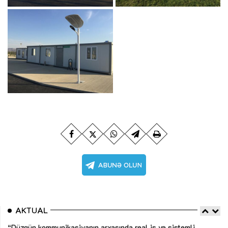
“Düzgün kommunikasiyanın arxasında real iş və sistemli
fəaliyyət dayanır”
MÜSAHİBƏ
Nicat İmanov: "Vergi qanunvericiliyinə dəyişikliklər sahibkarlıq
mühitinin yaxşılaşdırılmasına xidmət edir"
MÜSAHİBƏ
Aytən Kərimova: “Məqsədimiz daha inklüziv iş mühiti
yaratmaq, çevik və öyrənən komanda formalaşdırmaqdır”
MÜSAHİBƏ
Azərbaycanda dövlət-özəl tərəfdaşlığı çərçivəsində həyata
keçirilən ilk pilot layihə
VİDEO
Aydın Hüseynov: “Əsrin müqaviləsi” Azərbaycanın iqtisadi
AKTUAL
suverenliyini təmin edən əsas dayaqlardandır”
MÜSAHİBƏ