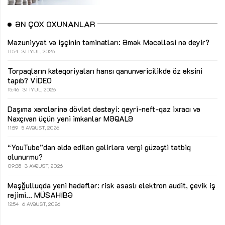
ƏN ÇOX OXUNANLAR
Məzuniyyət və işçinin təminatları: Əmək Məcəlləsi nə deyir?
11:54
31 İYUL, 2026
Torpaqların kateqoriyaları hansı qanunvericilikdə öz əksini
tapıb?
VİDEO
15:46
31 İYUL, 2026
Daşıma xərclərinə dövlət dəstəyi: qeyri-neft-qaz ixracı və
Naxçıvan üçün yeni imkanlar
MƏQALƏ
11:59
5 AVQUST, 2026
“YouTube”dan əldə edilən gəlirlərə vergi güzəşti tətbiq
olunurmu?
09:35
3 AVQUST, 2026
Məşğulluqda yeni hədəflər: risk əsaslı elektron audit, çevik iş
rejimi...
MÜSAHİBƏ
12:54
6 AVQUST, 2026