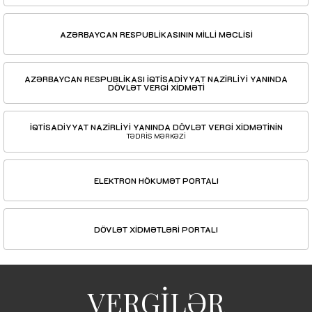
AZƏRBAYCAN RESPUBLİKASININ MİLLİ MƏCLİSİ
AZƏRBAYCAN RESPUBLİKASI İQTİSADİYYAT NAZİRLİYİ YANINDA
DÖVLƏT VERGİ XİDMƏTİ
İQTİSADİYYAT NAZİRLİYİ YANINDA DÖVLƏT VERGİ XİDMƏTİNİN
TƏDRİS MƏRKƏZİ
ELEKTRON HÖKUMƏT PORTALI
DÖVLƏT XİDMƏTLƏRİ PORTALI
VERGİLƏR