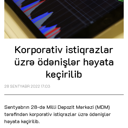
Korporativ istiqrazlar
üzrə ödənişlər həyata
keçirilib
28 SENTYABR 2022 17:03
Sentyabrın 28-də Milli Depozit Mərkəzi (MDM)
tərəfindən korporativ istiqrazlar üzrə ödənişlər
həyata keçirilib.