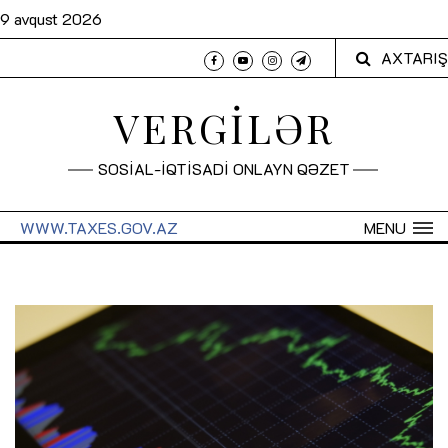
9 avqust 2026
AXTARIŞ
VERGİLƏR
SOSİAL-İQTİSADİ ONLAYN QƏZET
WWW.TAXES.GOV.AZ
MENU