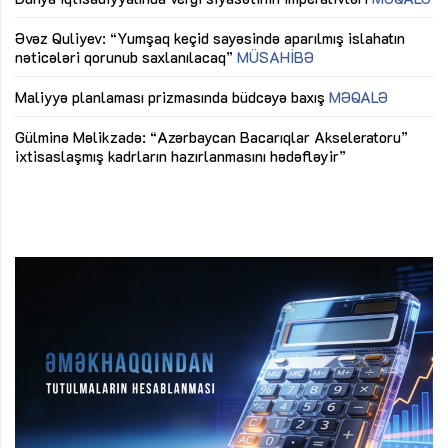
mü
Əvəz Quliyev: “Yumşaq keçid sayəsində aparılmış islahatın
nəticələri qorunub saxlanılacaq”
MÜSAHİBƏ
Ay
ya
M
Maliyyə planlaması prizmasında büdcəyə baxış
MƏQALƏ
Az
Gülminə Məlikzadə: “Azərbaycan Bacarıqlar Akseleratoru”
ke
ixtisaslaşmış kadrların hazırlanmasını hədəfləyir”
Ay
su