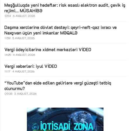
Məşğulluqda yeni hədəflər: risk əsaslı elektron audit, çevik iş
rejimi...
MÜSAHİBƏ
12:54
6 AVQUST, 2026
Daşıma xərclərinə dövlət dəstəyi: qeyri-neft-qaz ixracı və
Naxçıvan üçün yeni imkanlar
MƏQALƏ
11:59
5 AVQUST, 2026
Vergi ödəyicilərinə xidmət mərkəzləri
VİDEO
14:25
4 AVQUST, 2026
Vergi xəbərləri: iyul
VİDEO
11:17
4 AVQUST, 2026
“YouTube”dan əldə edilən gəlirlərə vergi güzəşti tətbiq
olunurmu?
09:35
3 AVQUST, 2026