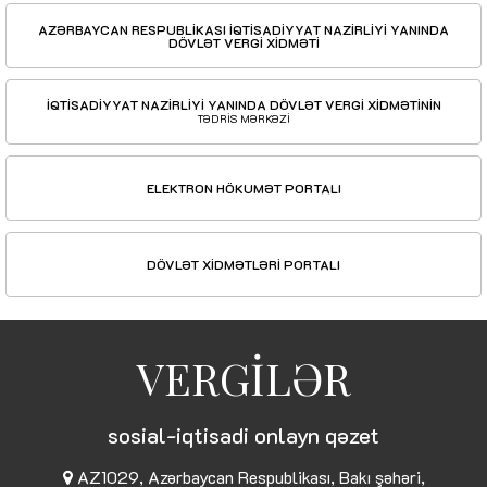
AZƏRBAYCAN RESPUBLİKASI İQTİSADİYYAT NAZİRLİYİ YANINDA
DÖVLƏT VERGİ XİDMƏTİ
İQTİSADİYYAT NAZİRLİYİ YANINDA DÖVLƏT VERGİ XİDMƏTİNİN
TƏDRİS MƏRKƏZİ
ELEKTRON HÖKUMƏT PORTALI
DÖVLƏT XİDMƏTLƏRİ PORTALI
VERGİLƏR
sosial-iqtisadi onlayn qəzet
AZ1029, Azərbaycan Respublikası, Bakı şəhəri,