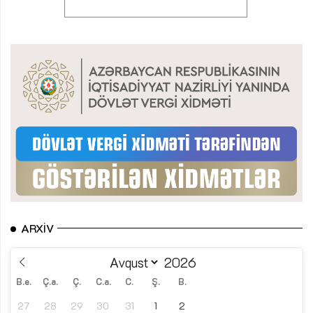
ARXIV
B.e.
Ç.a.
Ç.
C.a.
C.
Ş.
B.
27
28
29
30
31
1
2