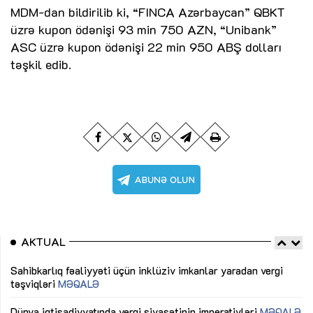
MDM-dan bildirilib ki, “FINCA Azərbaycan” QBKT
üzrə kupon ödənişi 93 min 750 AZN, “Unibank”
ASC üzrə kupon ödənişi 22 min 950 ABŞ dolları
təşkil edib.
AKTUAL
Sahibkarlıq fəaliyyəti üçün inklüziv imkanlar yaradan vergi
“D
təşviqləri
MƏQALƏ
fə
lıq
Dünya iqtisadiyyatında vergi siyasətinin imperativləri
MƏQALƏ
Ni