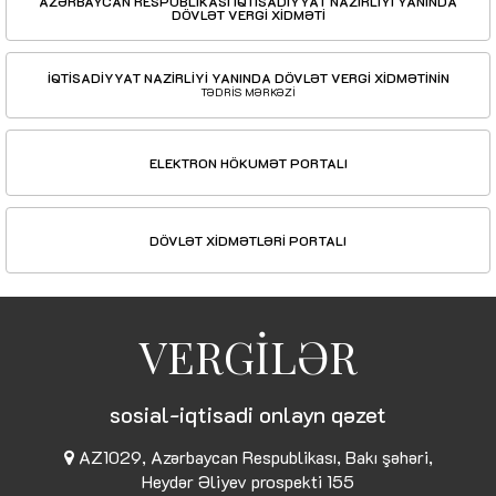
AZƏRBAYCAN RESPUBLİKASI İQTİSADİYYAT NAZİRLİYİ YANINDA
DÖVLƏT VERGİ XİDMƏTİ
İQTİSADİYYAT NAZİRLİYİ YANINDA DÖVLƏT VERGİ XİDMƏTİNİN
TƏDRİS MƏRKƏZİ
ELEKTRON HÖKUMƏT PORTALI
DÖVLƏT XİDMƏTLƏRİ PORTALI
VERGİLƏR
sosial-iqtisadi onlayn qəzet
AZ1029, Azərbaycan Respublikası, Bakı şəhəri,
Heydər Əliyev prospekti 155