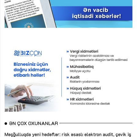
ƏN ÇOX OXUNANLAR
Məşğulluqda yeni hədəflər: risk əsaslı elektron audit, çevik iş