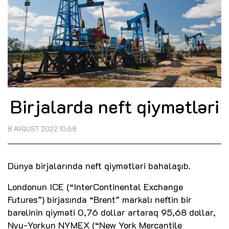
Birjalarda neft qiymətləri
8 AVQUST 2022 10:58
Dünya birjalarında neft qiymətləri bahalaşıb.
Londonun ICE (“InterContinental Exchange
Futures”) birjasında “Brent” markalı neftin bir
barelinin qiyməti 0,76 dollar artaraq 95,68 dollar,
Nyu-Yorkun NYMEX (“New York Mercantile