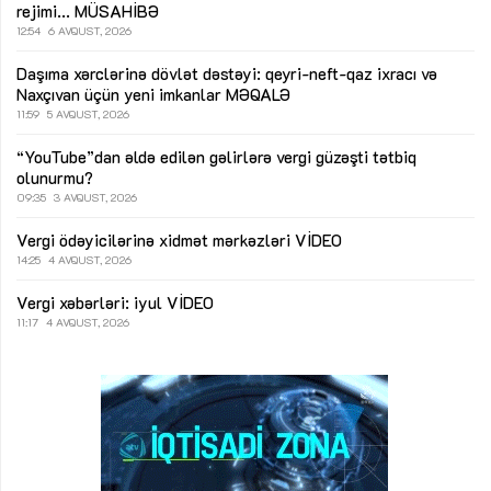
rejimi...
MÜSAHİBƏ
12:54
6 AVQUST, 2026
Daşıma xərclərinə dövlət dəstəyi: qeyri-neft-qaz ixracı və
Naxçıvan üçün yeni imkanlar
MƏQALƏ
11:59
5 AVQUST, 2026
“YouTube”dan əldə edilən gəlirlərə vergi güzəşti tətbiq
olunurmu?
09:35
3 AVQUST, 2026
Vergi ödəyicilərinə xidmət mərkəzləri
VİDEO
14:25
4 AVQUST, 2026
Vergi xəbərləri: iyul
VİDEO
11:17
4 AVQUST, 2026