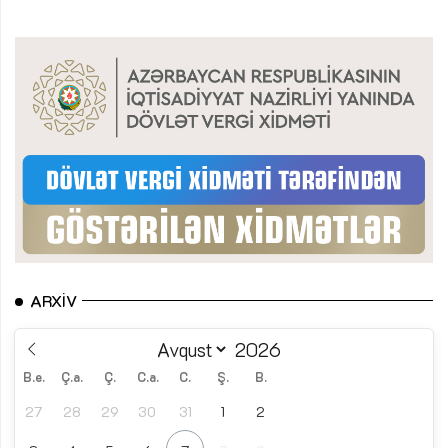
ARXIV
B.e.
Ç.a.
Ç.
C.a.
C.
Ş.
B.
27
28
29
30
31
1
2