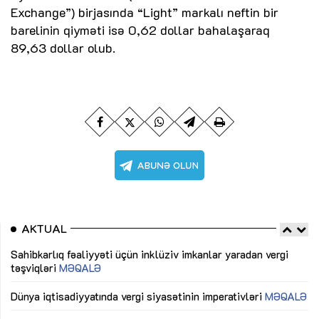
Exchange”) birjasında “Light” markalı neftin bir
barelinin qiyməti isə 0,62 dollar bahalaşaraq
89,63 dollar olub.
AKTUAL
Sahibkarlıq fəaliyyəti üçün inklüziv imkanlar yaradan vergi
“D
təşviqləri
MƏQALƏ
fə
lıq
Dünya iqtisadiyyatında vergi siyasətinin imperativləri
MƏQALƏ
Ni
mü