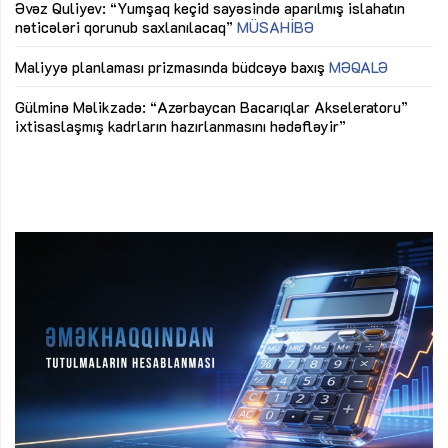
Əvəz Quliyev: “Yumşaq keçid sayəsində aparılmış islahatın
nəticələri qorunub saxlanılacaq”
MÜSAHİBƏ
Ay
ya
M
Maliyyə planlaması prizmasında büdcəyə baxış
MƏQALƏ
Az
Gülminə Məlikzadə: “Azərbaycan Bacarıqlar Akseleratoru”
ke
ixtisaslaşmış kadrların hazırlanmasını hədəfləyir”
Ay
su