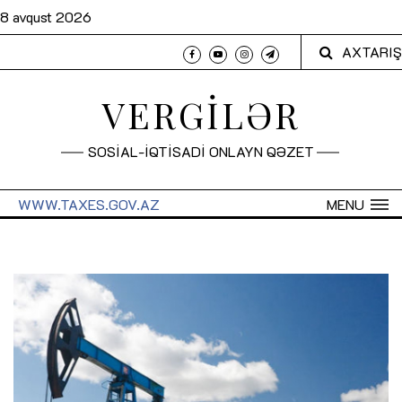
8 avqust 2026
AXTARIŞ
VERGİLƏR
SOSİAL-İQTİSADİ ONLAYN QƏZET
WWW.TAXES.GOV.AZ
MENU