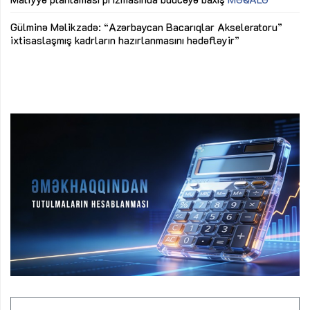
Az
Gülminə Məlikzadə: “Azərbaycan Bacarıqlar Akseleratoru”
ke
ixtisaslaşmış kadrların hazırlanmasını hədəfləyir”
Ay
su