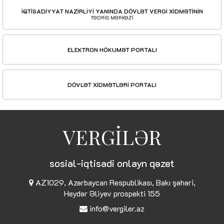
İQTİSADİYYAT NAZİRLİYİ YANINDA DÖVLƏT VERGİ XİDMƏTİNİN
TƏDRİS MƏRKƏZİ
ELEKTRON HÖKUMƏT PORTALI
DÖVLƏT XİDMƏTLƏRİ PORTALI
VERGİLƏR
sosial-iqtisadi onlayn qəzet
AZ1029, Azərbaycan Respublikası, Bakı şəhəri,
Heydər Əliyev prospekti 155
info@vergiler.az