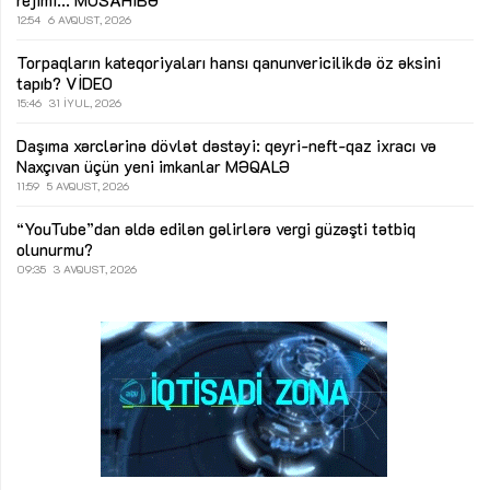
12:54
6 AVQUST, 2026
Torpaqların kateqoriyaları hansı qanunvericilikdə öz əksini
tapıb?
VİDEO
15:46
31 İYUL, 2026
Daşıma xərclərinə dövlət dəstəyi: qeyri-neft-qaz ixracı və
Naxçıvan üçün yeni imkanlar
MƏQALƏ
11:59
5 AVQUST, 2026
“YouTube”dan əldə edilən gəlirlərə vergi güzəşti tətbiq
olunurmu?
09:35
3 AVQUST, 2026