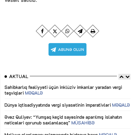
AKTUAL
Sahibkarlıq fəaliyyəti üçün inklüziv imkanlar yaradan vergi
“D
təşviqləri
MƏQALƏ
fə
lıq
Dünya iqtisadiyyatında vergi siyasətinin imperativləri
MƏQALƏ
Ni
mü
Əvəz Quliyev: “Yumşaq keçid sayəsində aparılmış islahatın
nəticələri qorunub saxlanılacaq”
MÜSAHİBƏ
Ay
ya
M
Maliyyə planlaması prizmasında büdcəyə baxış
MƏQALƏ