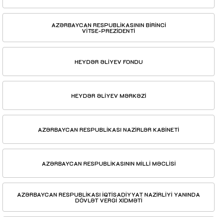
AZƏRBAYCAN RESPUBLİKASININ BİRİNCİ
VİTSE-PREZİDENTİ
HEYDƏR ƏLİYEV FONDU
HEYDƏR ƏLİYEV MƏRKƏZİ
AZƏRBAYCAN RESPUBLİKASI NAZİRLƏR KABİNETİ
AZƏRBAYCAN RESPUBLİKASININ MİLLİ MƏCLİSİ
AZƏRBAYCAN RESPUBLİKASI İQTİSADİYYAT NAZİRLİYİ YANINDA
DÖVLƏT VERGİ XİDMƏTİ