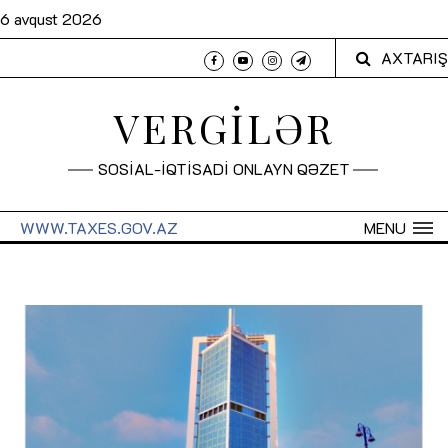
6 avqust 2026
AXTARIŞ
VERGİLƏR
SOSİAL-İQTİSADİ ONLAYN QƏZET
WWW.TAXES.GOV.AZ
MENU