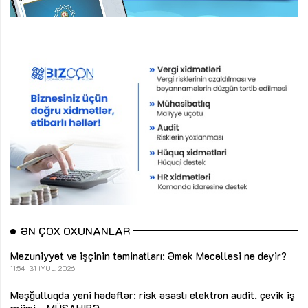
ƏN ÇOX OXUNANLAR
Məzuniyyət və işçinin təminatları: Əmək Məcəlləsi nə deyir?
11:54
31 İYUL, 2026
Məşğulluqda yeni hədəflər: risk əsaslı elektron audit, çevik iş
rejimi...
MÜSAHİBƏ