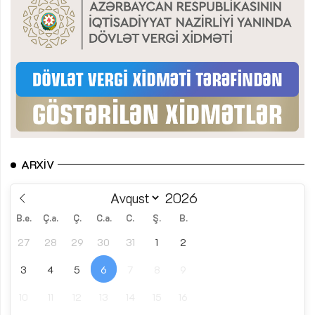
ARXIV
B.e.
Ç.a.
Ç.
C.a.
C.
Ş.
B.
27
28
29
30
31
1
2
3
4
5
6
7
8
9
10
11
12
13
14
15
16