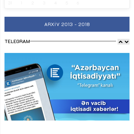
31
1
2
3
4
5
6
ARXIV 2013 - 2018
TELEGRAM