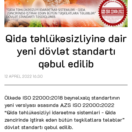
Qida təhlükəsizliyinə dair
yeni dövlət standartı
qəbul edilib
12 APREL 2022 16:30
Ölkədə ISO 22000:2018 beynəlxalq standartının
yeni versiyası əsasında AZS ISO 22000:2022
“Qida təhlükəsizliyi idarəetmə sistemləri - Qida
zəncirində iştirak edən bütün təşkilatlara tələblər”
dövlət standartı qəbul edilib.