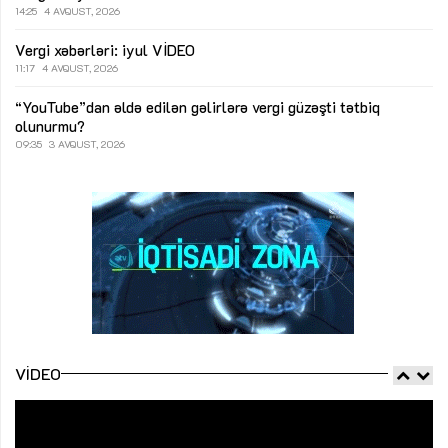
14:25
4 AVQUST, 2026
Vergi xəbərləri: iyul
VİDEO
11:17
4 AVQUST, 2026
“YouTube”dan əldə edilən gəlirlərə vergi güzəşti tətbiq
olunurmu?
09:35
3 AVQUST, 2026
VIDEO