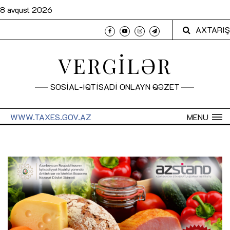
8 avqust 2026
AXTARIŞ
VERGİLƏR
SOSİAL-İQTİSADİ ONLAYN QƏZET
WWW.TAXES.GOV.AZ
MENU