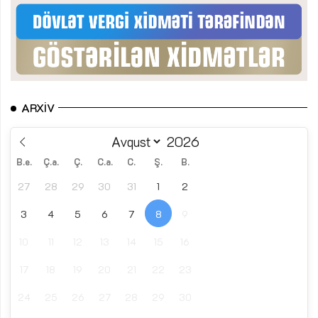
ARXIV
B.e.
Ç.a.
Ç.
C.a.
C.
Ş.
B.
27
28
29
30
31
1
2
3
4
5
6
7
8
9
10
11
12
13
14
15
16
17
18
19
20
21
22
23
24
25
26
27
28
29
30