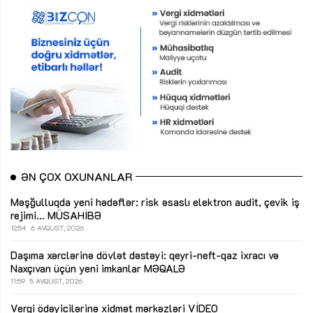
ƏN ÇOX OXUNANLAR
Məşğulluqda yeni hədəflər: risk əsaslı elektron audit, çevik iş
rejimi...
MÜSAHİBƏ
12:54
6 AVQUST, 2026
Daşıma xərclərinə dövlət dəstəyi: qeyri-neft-qaz ixracı və
Naxçıvan üçün yeni imkanlar
MƏQALƏ
11:59
5 AVQUST, 2026
Vergi ödəyicilərinə xidmət mərkəzləri
VİDEO