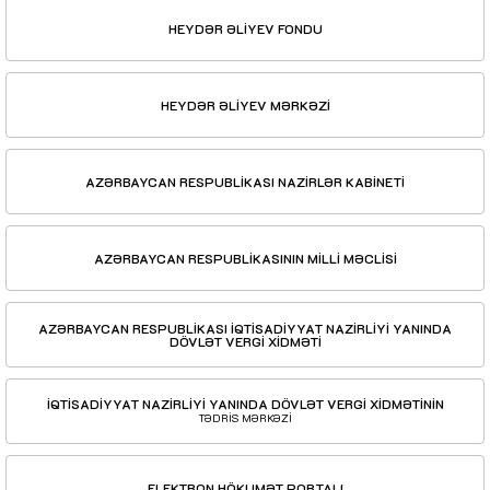
HEYDƏR ƏLİYEV FONDU
HEYDƏR ƏLİYEV MƏRKƏZİ
AZƏRBAYCAN RESPUBLİKASI NAZİRLƏR KABİNETİ
AZƏRBAYCAN RESPUBLİKASININ MİLLİ MƏCLİSİ
AZƏRBAYCAN RESPUBLİKASI İQTİSADİYYAT NAZİRLİYİ YANINDA
DÖVLƏT VERGİ XİDMƏTİ
İQTİSADİYYAT NAZİRLİYİ YANINDA DÖVLƏT VERGİ XİDMƏTİNİN
TƏDRİS MƏRKƏZİ
ELEKTRON HÖKUMƏT PORTALI