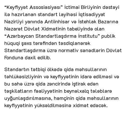
“Keyfiyyət Assosiasiyası” İctimai Birliyinin dəstəyi
ilə hazırlanan standart layihəsi İqtisadiyyat
Nazirliyi yanında Antiinhisar və İstehlak Bazarına
Nəzarət Dövlət Xidmətinin tabeliyində olan
“Azərbaycan Standartlaşdırma İnstitutu” publik
hüquqi şəxs tərəfindən təsdiqlənərək
Standartlaşdırma üzrə normativ sənədlərin Dövlət
Fonduna daxil edilib.
Standartın tətbiqi ölkədə qida məhsullarının
təhlükəsizliyinin və keyfiyyətinin idarə edilməsi və
bu sahə üzrə qida zəncirində iştirak edən
təşkilatların fəaliyyətinin beynəlxalq tələblərə
uyğunlaşdırılmasına, həmçinin qida məhsullarının
keyfiyyətinin yüksəldilməsinə xidmət edəcək.