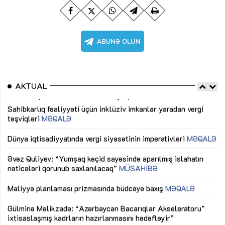
AKTUAL
Sahibkarlıq fəaliyyəti üçün inklüziv imkanlar yaradan vergi
“D
təşviqləri
MƏQALƏ
fə
lıq
Dünya iqtisadiyyatında vergi siyasətinin imperativləri
MƏQALƏ
Ni
mü
Əvəz Quliyev: “Yumşaq keçid sayəsində aparılmış islahatın
nəticələri qorunub saxlanılacaq”
MÜSAHİBƏ
Ay
ya
M
Maliyyə planlaması prizmasında büdcəyə baxış
MƏQALƏ
Az
Gülminə Məlikzadə: “Azərbaycan Bacarıqlar Akseleratoru”
ke
ixtisaslaşmış kadrların hazırlanmasını hədəfləyir”