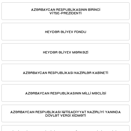
AZƏRBAYCAN RESPUBLİKASININ BİRİNCİ
VİTSE-PREZİDENTİ
HEYDƏR ƏLİYEV FONDU
HEYDƏR ƏLİYEV MƏRKƏZİ
AZƏRBAYCAN RESPUBLİKASI NAZİRLƏR KABİNETİ
AZƏRBAYCAN RESPUBLİKASININ MİLLİ MƏCLİSİ
AZƏRBAYCAN RESPUBLİKASI İQTİSADİYYAT NAZİRLİYİ YANINDA
DÖVLƏT VERGİ XİDMƏTİ