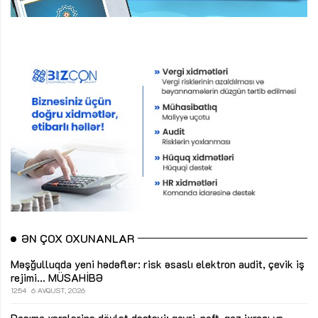
ƏN ÇOX OXUNANLAR
Məşğulluqda yeni hədəflər: risk əsaslı elektron audit, çevik iş
rejimi...
MÜSAHİBƏ
12:54
6 AVQUST, 2026
Daşıma xərclərinə dövlət dəstəyi: qeyri-neft-qaz ixracı və