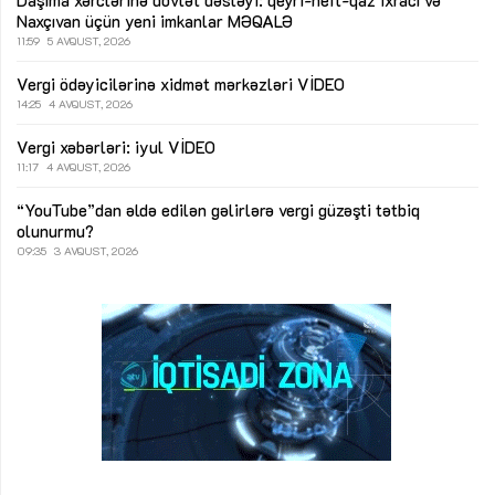
Naxçıvan üçün yeni imkanlar
MƏQALƏ
11:59
5 AVQUST, 2026
Vergi ödəyicilərinə xidmət mərkəzləri
VİDEO
14:25
4 AVQUST, 2026
Vergi xəbərləri: iyul
VİDEO
11:17
4 AVQUST, 2026
“YouTube”dan əldə edilən gəlirlərə vergi güzəşti tətbiq
olunurmu?
09:35
3 AVQUST, 2026