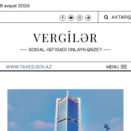
8 avqust 2026
AXTARIŞ
VERGİLƏR
SOSİAL-İQTİSADİ ONLAYN QƏZET
WWW.TAXES.GOV.AZ
MENU