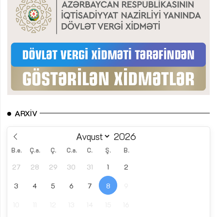
ARXIV
B.e.
Ç.a.
Ç.
C.a.
C.
Ş.
B.
27
28
29
30
31
1
2
3
4
5
6
7
8
9
10
11
12
13
14
15
16