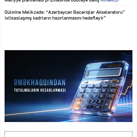
Az
Gülminə Məlikzadə: “Azərbaycan Bacarıqlar Akseleratoru”
ke
ixtisaslaşmış kadrların hazırlanmasını hədəfləyir”
Ay
su