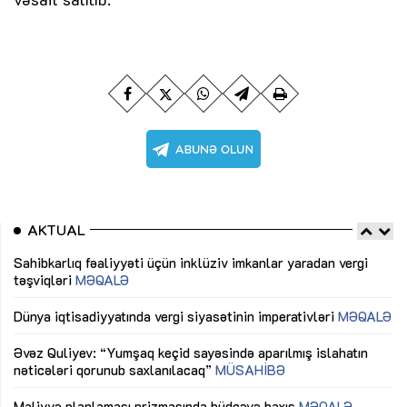
AKTUAL
Sahibkarlıq fəaliyyəti üçün inklüziv imkanlar yaradan vergi
“D
təşviqləri
MƏQALƏ
fə
lıq
Dünya iqtisadiyyatında vergi siyasətinin imperativləri
MƏQALƏ
Ni
mü
Əvəz Quliyev: “Yumşaq keçid sayəsində aparılmış islahatın
nəticələri qorunub saxlanılacaq”
MÜSAHİBƏ
Ay
ya
M
Maliyyə planlaması prizmasında büdcəyə baxış
MƏQALƏ