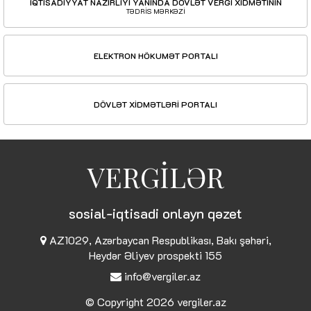
İQTİSADİYYAT NAZİRLİYİ YANINDA DÖVLƏT VERGİ XİDMƏTİNİN
TƏDRİS MƏRKƏZİ
ELEKTRON HÖKUMƏT PORTALI
DÖVLƏT XİDMƏTLƏRİ PORTALI
VERGİLƏR
sosial-iqtisadi onlayn qəzet
AZ1029, Azərbaycan Respublikası, Bakı şəhəri,
Heydər Əliyev prospekti 155
info@vergiler.az
© Copyright 2026
vergiler.az