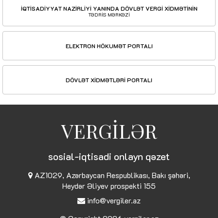
İQTİSADİYYAT NAZİRLİYİ YANINDA DÖVLƏT VERGİ XİDMƏTİNİN
TƏDRİS MƏRKƏZİ
ELEKTRON HÖKUMƏT PORTALI
DÖVLƏT XİDMƏTLƏRİ PORTALI
VERGİLƏR
sosial-iqtisadi onlayn qəzet
AZ1029, Azərbaycan Respublikası, Bakı şəhəri,
Heydər Əliyev prospekti 155
info@vergiler.az