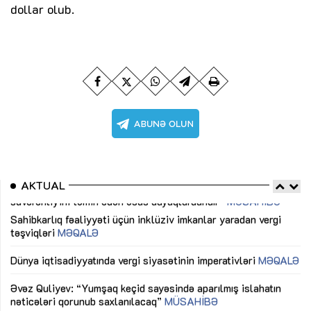
dollar olub.
AKTUAL
Sahibkarlıq fəaliyyəti üçün inklüziv imkanlar yaradan vergi
“D
təşviqləri
MƏQALƏ
fə
lıq
Dünya iqtisadiyyatında vergi siyasətinin imperativləri
MƏQALƏ
Ni
mü
Əvəz Quliyev: “Yumşaq keçid sayəsində aparılmış islahatın
nəticələri qorunub saxlanılacaq”
MÜSAHİBƏ
Ay
ya