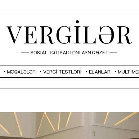
VERGİLƏR
SOSİAL-İQTİSADİ ONLAYN QƏZET
MƏQALƏLƏR
VERGI TESTLƏRI
ELANLAR
MULTIME
GBP
2,2873
RUB
2,0816
Sahibkarlıq fəaliyyəti üçün inklüziv
“Düzgün kommunikasiyanın
imkanlar yaradan vergi təşviqləri
real iş və sistemli fəaliyyə
MƏQALƏ
MÜSAHİBƏ