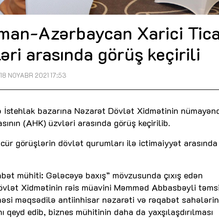
lman-Azərbaycan Xarici Tica
əri arasında görüş keçirili
18 NOYABR 2021 17:53
 və İstehlak bazarına Nəzarət Dövlət Xidmətinin nümayən
ının (AHK) üzvləri arasında görüş keçirilib.
cür görüşlərin dövlət qurumları ilə ictimaiyyət arasında
abət mühiti: Gələcəyə baxış” mövzusunda çıxış edən
Dövlət Xidmətinin rəis müavini Məmməd Abbasbəyli təmsi
lməsi məqsədilə antiinhisar nəzarəti və rəqabət sahələri
ını qeyd edib, biznes mühitinin daha da yaxşılaşdırılması