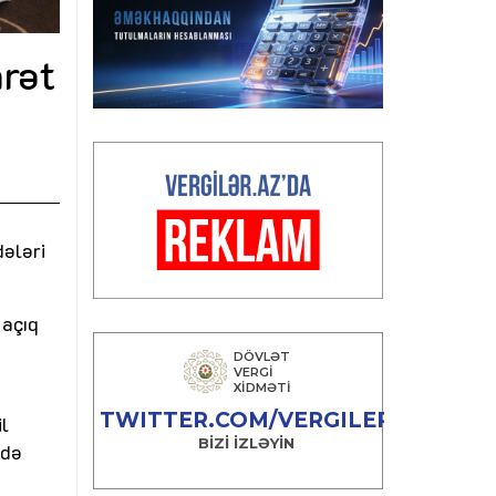
rət
dələri
 açıq
l
ndə