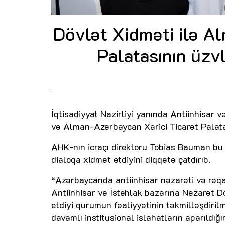
Dövlət Xidməti ilə A
Palatasının üzvl
İqtisadiyyat Nazirliyi yanında Antiinhisar
və Alman-Azərbaycan Xarici Ticarət Palatas
AHK-nın icraçı direktoru Tobias Bauman bu 
dialoqa xidmət etdiyini diqqətə çatdırıb.
“Azərbaycanda antiinhisar nəzarəti və rəq
Antiinhisar və İstehlak bazarına Nəzarət 
etdiyi qurumun fəaliyyətinin təkmilləşdiri
davamlı institusional islahatların aparıldığ