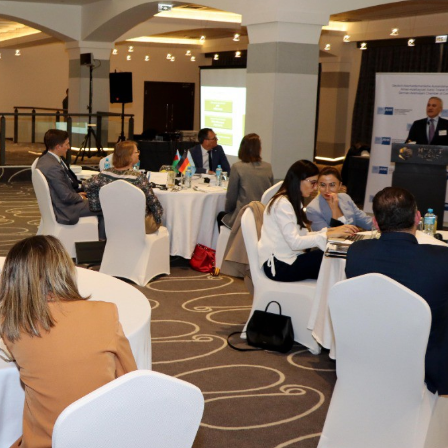
Dünya iqtisadiyyatında vergi
Nicat İmanov: "Vergi qanunv
siyasətinin imperativləri
MƏQALƏ
dəyişikliklər sahibkarlıq m
yaxşılaşdırılmasına xidmət 
MÜSAHİBƏ
Əvəz Quliyev: “Yumşaq keçid
sayəsində aparılmış islahatın nəticələri
qorunub saxlanılacaq”
MÜSAHİBƏ
Aytən Kərimova: “Məqsədi
inklüziv iş mühiti yaratmaq
öyrənən komanda formalaş
Maliyyə planlaması prizmasında
MÜSAHİBƏ
büdcəyə baxış
MƏQALƏ
Azərbaycanda dövlət-özəl 
Gülminə Məlikzadə: “Azərbaycan
çərçivəsində həyata keçirilə
Bacarıqlar Akseleratoru” ixtisaslaşmış
layihə
VİDEO
kadrların hazırlanmasını hədəfləyir”
Aydın Hüseynov: “Əsrin mü
Azərbaycanın iqtisadi suve
təmin edən əsas dayaqlard
MÜSAHİBƏ