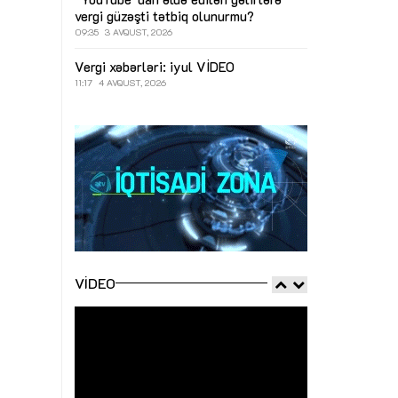
vergi güzəşti tətbiq olunurmu?
09:35
3 AVQUST, 2026
Vergi xəbərləri: iyul
VİDEO
11:17
4 AVQUST, 2026
VIDEO