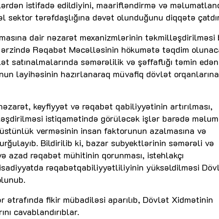
lərdən istifadə edildiyini, maarifləndirmə və məlumatla
zəl sektor tərəfdaşlığına dəvət olunduğunu diqqətə çatdır
nmasına dair nəzarət mexanizmlərinin təkmilləşdirilməsi
t ərzində Rəqabət Məcəlləsinin hökumətə təqdim olunac
t satınalmalarında səmərəlilik və şəffaflığı təmin edən
nun layihəsinin hazırlanaraq müvafiq dövlət orqanlarına
nəzarət, keyfiyyət və rəqabət qabiliyyətinin artırılması,
ləşdirilməsi istiqamətində görüləcək işlər barədə məlum
 üstünlük verməsinin insan faktorunun azalmasına və
urğulayıb. Bildirilib ki, bazar subyektlərinin səmərəli və
və azad rəqabət mühitinin qorunması, istehlakçı
sadiyyatda rəqabətqabiliyyətliliyinin yüksəldilməsi Döv
olunub.
 ətrafında fikir mübadiləsi aparılıb, Dövlət Xidmətinin
rını cavablandırıblar.