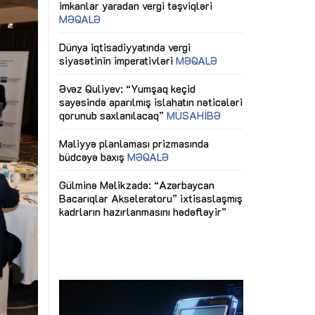
ericiliyinə
Dünya iqtisadiyyatında vergi
Nicat İmanov: "
ühitinin
siyasətinin imperativləri
MƏQALƏ
dəyişikliklər s
edir"
yaxşılaşdırılma
MÜSAHİBƏ
Əvəz Quliyev: “Yumşaq keçid
sayəsində aparılmış islahatın nəticələri
miz daha
qorunub saxlanılacaq”
MÜSAHİBƏ
Aytən Kərimov
, çevik və
inklüziv iş müh
dırmaqdır”
öyrənən komand
Maliyyə planlaması prizmasında
MÜSAHİBƏ
büdcəyə baxış
MƏQALƏ
tərəfdaşlığı
Azərbaycanda d
Gülminə Məlikzadə: “Azərbaycan
n ilk pilot
çərçivəsində hə
Bacarıqlar Akseleratoru” ixtisaslaşmış
layihə
VİDEO
kadrların hazırlanmasını hədəfləyir”
qaviləsi”
Aydın Hüseynov
renliyini
Azərbaycanın iq
andır”
təmin edən əsa
MÜSAHİBƏ