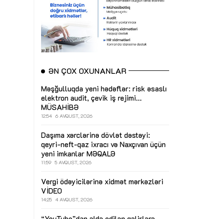
ƏN ÇOX OXUNANLAR
Məşğulluqda yeni hədəflər: risk əsaslı
elektron audit, çevik iş rejimi...
MÜSAHİBƏ
12:54
6 AVQUST, 2026
Daşıma xərclərinə dövlət dəstəyi:
qeyri-neft-qaz ixracı və Naxçıvan üçün
yeni imkanlar
MƏQALƏ
11:59
5 AVQUST, 2026
Vergi ödəyicilərinə xidmət mərkəzləri
VİDEO
14:25
4 AVQUST, 2026
“YouTube”dan əldə edilən gəlirlərə