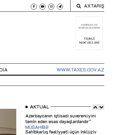
AXTARIŞ
DIA
WWW.TAXES.GOV.AZ
AKTUAL
 arxasında
Sahibkarlıq fəaliyyəti üçün inklüziv
“Düzgün kommun
t dayanır”
imkanlar yaradan vergi təşviqləri
real iş və siste
MƏQALƏ
MÜSAHİBƏ