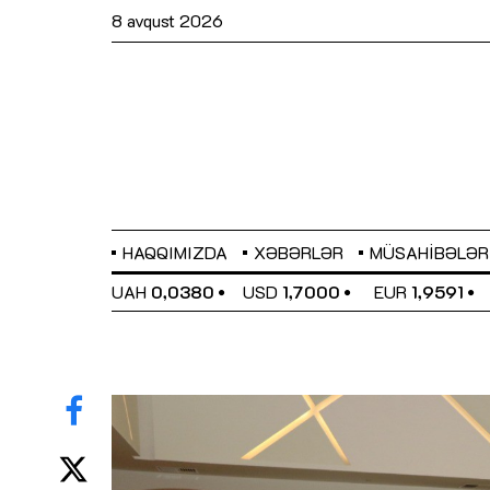
8 avqust 2026
HAQQIMIZDA
XƏBƏRLƏR
MÜSAHIBƏLƏR
EL
0,6489
UAH
0,0380
USD
1,7000
EUR
1,9591