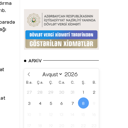
ndırma
ıb.
 barədə
ağı
ARXIV
at
B.e.
Ç.a.
Ç.
C.a.
C.
Ş.
B.
27
28
29
30
31
1
2
lət
3
4
5
6
7
8
9
10
11
12
13
14
15
16
17
18
19
20
21
22
23