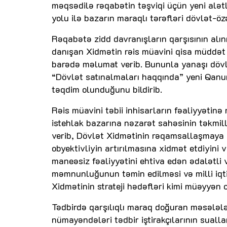
məqsədilə rəqabətin təşviqi üçün yeni alət
yolu ilə bazarın maraqlı tərəfləri dövlət-ö
Rəqabətə zidd davranışların qarşısının alı
danışan Xidmətin rəis müavini qisa müddə
barədə məlumat verib. Bununla yanaşı dövlə
“Dövlət satınalmaları haqqında” yeni Qanu
təqdim olunduğunu bildirib.
Rəis müavini təbii inhisarların fəaliyyətinə 
istehlak bazarına nəzarət sahəsinin təkmil
verib, Dövlət Xidmətinin rəqamsallaşmaya
obyektivliyin artırılmasına xidmət etdiyini v
maneəsiz fəaliyyətini ehtiva edən ədalətli 
məmnunluğunun təmin edilməsi və milli iqti
Xidmətinin strateji hədəfləri kimi müəyyən 
Tədbirdə qarşılıqlı maraq doğuran məsələlər
nümayəndələri tədbir iştirakçılarının sualla