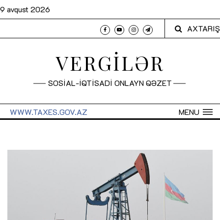
9 avqust 2026
AXTARIŞ
VERGİLƏR
SOSİAL-İQTİSADİ ONLAYN QƏZET
WWW.TAXES.GOV.AZ
MENU