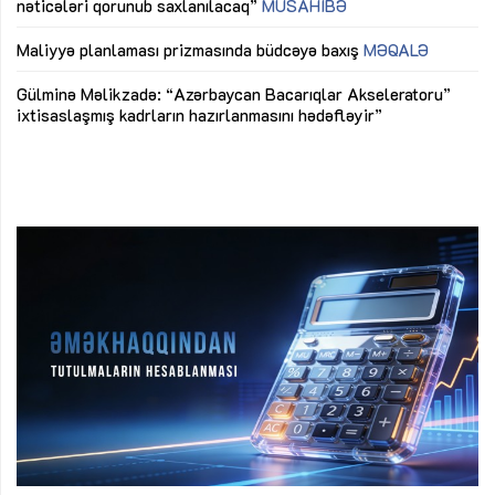
nəticələri qorunub saxlanılacaq”
MÜSAHİBƏ
Ay
ya
M
Maliyyə planlaması prizmasında büdcəyə baxış
MƏQALƏ
Az
Gülminə Məlikzadə: “Azərbaycan Bacarıqlar Akseleratoru”
ke
ixtisaslaşmış kadrların hazırlanmasını hədəfləyir”
Ay
su