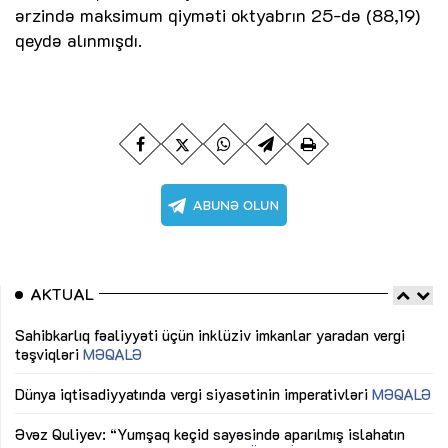
ərzində maksimum qiyməti oktyabrın 25-də (88,19)
qeydə alınmışdı.
AKTUAL
Sahibkarlıq fəaliyyəti üçün inklüziv imkanlar yaradan vergi
“D
təşviqləri
MƏQALƏ
fə
lıq
Dünya iqtisadiyyatında vergi siyasətinin imperativləri
MƏQALƏ
Ni
mü
Əvəz Quliyev: “Yumşaq keçid sayəsində aparılmış islahatın