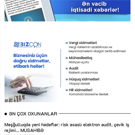
ƏN ÇOX OXUNANLAR
Məşğulluqda yeni hədəflər: risk əsaslı elektron audit, çevik iş
rejimi...
MÜSAHİBƏ