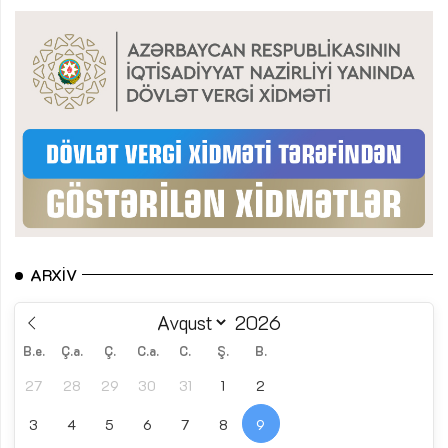
ARXIV
B.e.
Ç.a.
Ç.
C.a.
C.
Ş.
B.
27
28
29
30
31
1
2
3
4
5
6
7
8
9