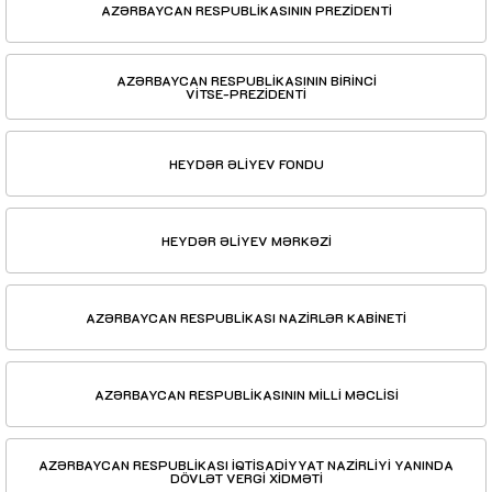
AZƏRBAYCAN RESPUBLİKASININ PREZİDENTİ
AZƏRBAYCAN RESPUBLİKASININ BİRİNCİ
VİTSE-PREZİDENTİ
HEYDƏR ƏLİYEV FONDU
HEYDƏR ƏLİYEV MƏRKƏZİ
AZƏRBAYCAN RESPUBLİKASI NAZİRLƏR KABİNETİ
AZƏRBAYCAN RESPUBLİKASININ MİLLİ MƏCLİSİ
AZƏRBAYCAN RESPUBLİKASI İQTİSADİYYAT NAZİRLİYİ YANINDA
DÖVLƏT VERGİ XİDMƏTİ