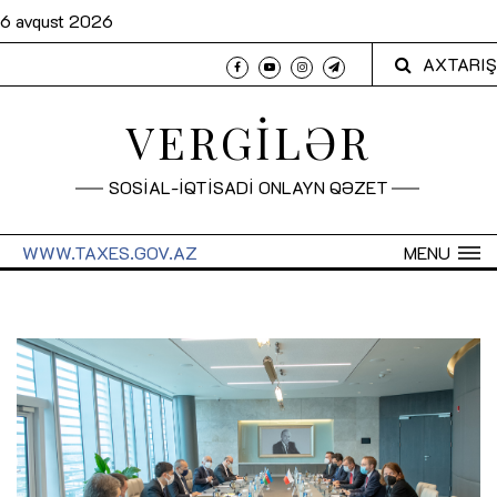
6 avqust 2026
AXTARIŞ
VERGİLƏR
SOSİAL-İQTİSADİ ONLAYN QƏZET
WWW.TAXES.GOV.AZ
MENU