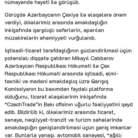
nümayəndə heyəti ilə görüşüb.
Görüşdə Azərbaycanın Çexiya ilə əlaqələrə önəm
verdiyi, ölkələrimiz arasında əməkdaşlığın
inkişafında qarşılıqlı səfərlərin, aparılan
müzakirələrin əhəmiyyəti vurğulanıb.
İqtisadi-ticarət tərəfdaşlığının gücləndirilməsi üçün
potensialı diqqətə çatdıran Mikayıl Cabbarov
Azərbaycan Respublikası Hökuməti ilə Çex
Respublikası Hökuməti arasında iqtisadi, elmi-
texniki və mədəni əməkdaşlıq üzrə Qarışıq
Komissiyanın bu baxımdan faydalı platforma
olduğunu, ticarət əlaqələrinin inkişafında
“CzechTrade”in Bakı ofisinın uğurlu fəaliyyətini qeyd
edib. Bildirilib ki, ölkələrimiz arasında ticarət,
sənaye, nəqliyyat-tranzit və turizm sahələrində
əməkdaşlığın genişləndirilməsi üçün geniş imkanlar
var. Bunlarla yanaşı. avtomobil sənayesi, “ağıllı