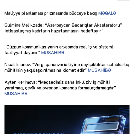
“Düzgün kommunikasiyanın arxasında real iş və sistemli
Sa
fəaliyyət dayanır”
MÜSAHİBƏ
tə
LƏ
Nicat İmanov: "Vergi qanunvericiliyinə dəyişikliklər sahibkarlıq
Dü
mühitinin yaxşılaşdırılmasına xidmət edir"
MÜSAHİBƏ
Əv
Aytən Kərimova: “Məqsədimiz daha inklüziv iş mühiti
nə
yaratmaq, çevik və öyrənən komanda formalaşdırmaqdır”
MÜSAHİBƏ
Ma
Azərbaycanda dövlət-özəl tərəfdaşlığı çərçivəsində həyata
Gü
keçirilən ilk pilot layihə
VİDEO
ix
Aydın Hüseynov: “Əsrin müqaviləsi” Azərbaycanın iqtisadi
suverenliyini təmin edən əsas dayaqlardandır”
MÜSAHİBƏ