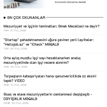
ƏN ÇOX OXUNANLAR
Məzuniyyət və işçinin təminatları: Əmək Məcəlləsi nə deyir?
11:54
31 İYUL, 2026
"Startap" şəhadətnaməsini uğura çevirən yerli layihələr:
"Hellojob.az" və "iCheck"
MƏQALƏ
11:29
30 İYUL, 2026
Orta aylıq muzdlu işçi sayı hesablanarkən analıq
məzuniyyətində olan işçi nəzərə alınırmı?
14:18
30 İYUL, 2026
Torpaqların kateqoriyaları hansı qanunvericilikdə öz əksini
tapıb?
VİDEO
15:46
31 İYUL, 2026
Əsas və əlavə məzuniyyətlərin cəmlənməsi dəqiqləşib -
DƏYİŞİKLİK
MƏQALƏ
09:45
30 İYUL, 2026