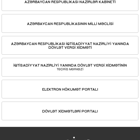
AZƏRBAYCAN RESPUBLİKASI NAZİRLƏR KABİNETİ
AZƏRBAYCAN RESPUBLİKASININ MİLLİ MƏCLİSİ
AZƏRBAYCAN RESPUBLİKASI İQTİSADİYYAT NAZİRLİYİ YANINDA
DÖVLƏT VERGİ XİDMƏTİ
İQTİSADİYYAT NAZİRLİYİ YANINDA DÖVLƏT VERGİ XİDMƏTİNİN
TƏDRİS MƏRKƏZİ
ELEKTRON HÖKUMƏT PORTALI
DÖVLƏT XİDMƏTLƏRİ PORTALI