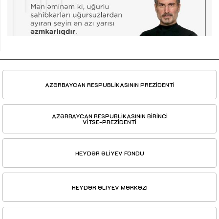
AZƏRBAYCAN RESPUBLİKASININ PREZİDENTİ
AZƏRBAYCAN RESPUBLİKASININ BİRİNCİ
VİTSE-PREZİDENTİ
HEYDƏR ƏLİYEV FONDU
HEYDƏR ƏLİYEV MƏRKƏZİ