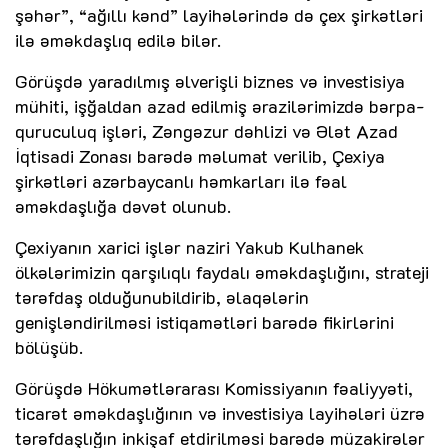
şəhər”, “ağıllı kənd” layihələrində də çex şirkətləri
ilə əməkdaşlıq edilə bilər.
Görüşdə yaradılmış əlverişli biznes və investisiya
mühiti, işğaldan azad edilmiş ərazilərimizdə bərpa-
quruculuq işləri, Zəngəzur dəhlizi və Ələt Azad
İqtisadi Zonası barədə məlumat verilib, Çexiya
şirkətləri azərbaycanlı həmkarları ilə fəal
əməkdaşlığa dəvət olunub.
Çexiyanın xarici işlər naziri Yakub Kulhanek
ölkələrimizin qarşılıqlı faydalı əməkdaşlığını, strateji
tərəfdaş olduğunubildirib, əlaqələrin
genişləndirilməsi istiqamətləri barədə fikirlərini
bölüşüb.
Görüşdə Hökumətlərarası Komissiyanın fəaliyyəti,
ticarət əməkdaşlığının və investisiya layihələri üzrə
tərəfdaşlığın inkişaf etdirilməsi barədə müzakirələr