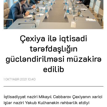
Çexiya ilə iqtisadi
tərəfdaşlığın
gücləndirilməsi müzakirə
edilib
1 OKTYABR 2021 10:40
İqtisadiyyat naziri Mikayıl Cabbarov Çexiyanın xarici
işlər naziri Yakub Kulhanekin rəhbərlik etdiyi