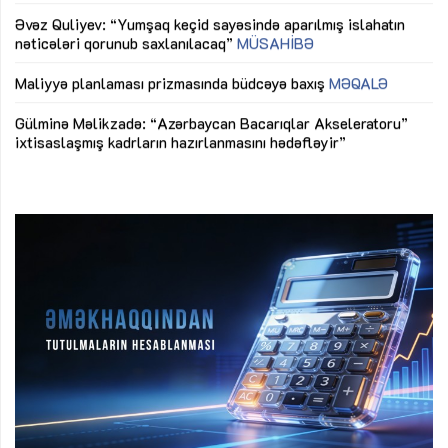
nəticələri qorunub saxlanılacaq”
MÜSAHİBƏ
Ay
ya
M
Maliyyə planlaması prizmasında büdcəyə baxış
MƏQALƏ
Az
Gülminə Məlikzadə: “Azərbaycan Bacarıqlar Akseleratoru”
ke
ixtisaslaşmış kadrların hazırlanmasını hədəfləyir”
Ay
su