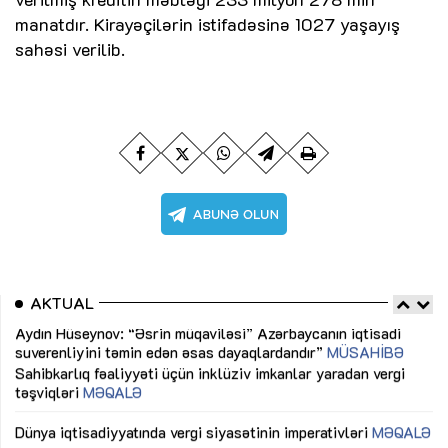
manatdır. Kirayəçilərin istifadəsinə 1027 yaşayış
sahəsi verilib.
AKTUAL
Sahibkarlıq fəaliyyəti üçün inklüziv imkanlar yaradan vergi
“D
təşviqləri
MƏQALƏ
fə
lıq
Dünya iqtisadiyyatında vergi siyasətinin imperativləri
MƏQALƏ
Ni
mü
Əvəz Quliyev: “Yumşaq keçid sayəsində aparılmış islahatın