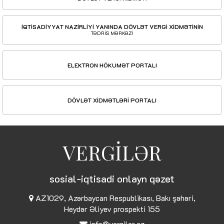
İQTİSADİYYAT NAZİRLİYİ YANINDA DÖVLƏT VERGİ XİDMƏTİNİN
TƏDRİS MƏRKƏZİ
ELEKTRON HÖKUMƏT PORTALI
DÖVLƏT XİDMƏTLƏRİ PORTALI
VERGİLƏR
sosial-iqtisadi onlayn qəzet
AZ1029, Azərbaycan Respublikası, Bakı şəhəri,
Heydər Əliyev prospekti 155
info@vergiler.az