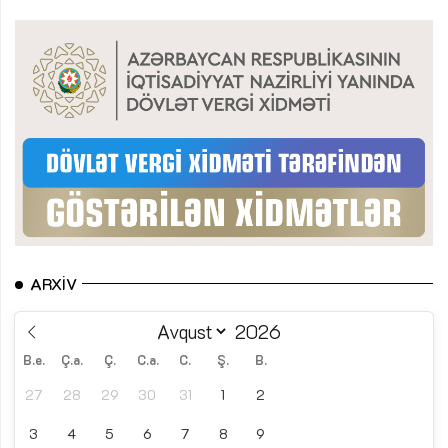
ARXIV
B.e.
Ç.a.
Ç.
C.a.
C.
Ş.
B.
27
28
29
30
31
1
2
3
4
5
6
7
8
9