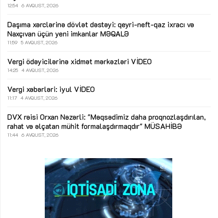
12:54
6 AVQUST, 2026
Daşıma xərclərinə dövlət dəstəyi: qeyri-neft-qaz ixracı və
Naxçıvan üçün yeni imkanlar
MƏQALƏ
11:59
5 AVQUST, 2026
Vergi ödəyicilərinə xidmət mərkəzləri
VİDEO
14:25
4 AVQUST, 2026
Vergi xəbərləri: iyul
VİDEO
11:17
4 AVQUST, 2026
DVX rəisi Orxan Nəzərli: "Məqsədimiz daha proqnozlaşdırılan,
rahat və əlçatan mühit formalaşdırmaqdır"
MÜSAHİBƏ
11:44
6 AVQUST, 2026