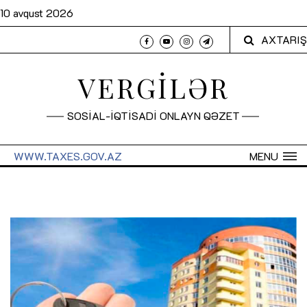
10 avqust 2026
AXTARIŞ
VERGİLƏR
SOSİAL-İQTİSADİ ONLAYN QƏZET
WWW.TAXES.GOV.AZ
MENU