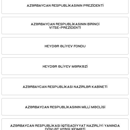
AZƏRBAYCAN RESPUBLİKASININ PREZİDENTİ
AZƏRBAYCAN RESPUBLİKASININ BİRİNCİ
VİTSE-PREZİDENTİ
HEYDƏR ƏLİYEV FONDU
HEYDƏR ƏLİYEV MƏRKƏZİ
AZƏRBAYCAN RESPUBLİKASI NAZİRLƏR KABİNETİ
AZƏRBAYCAN RESPUBLİKASININ MİLLİ MƏCLİSİ
AZƏRBAYCAN RESPUBLİKASI İQTİSADİYYAT NAZİRLİYİ YANINDA
DÖVLƏT VERGİ XİDMƏTİ