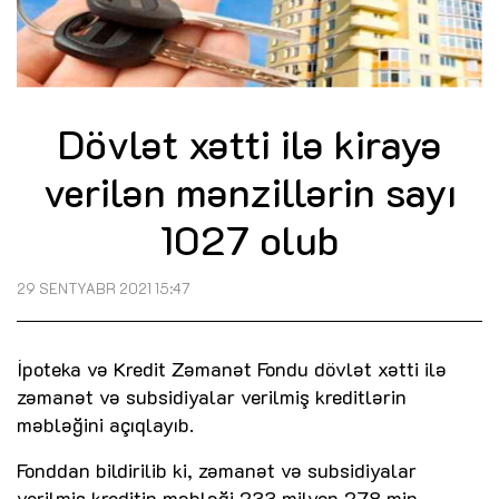
Dövlət xətti ilə kirayə
verilən mənzillərin sayı
1027 olub
29 SENTYABR 2021 15:47
İpoteka və Kredit Zəmanət Fondu dövlət xətti ilə
zəmanət və subsidiyalar verilmiş kreditlərin
məbləğini açıqlayıb.
Fonddan bildirilib ki, zəmanət və subsidiyalar
verilmiş kreditin məbləği 233 milyon 278 min