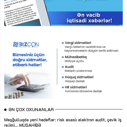
ƏN ÇOX OXUNANLAR
Məşğulluqda yeni hədəflər: risk əsaslı elektron audit, çevik iş
rejimi...
MÜSAHİBƏ