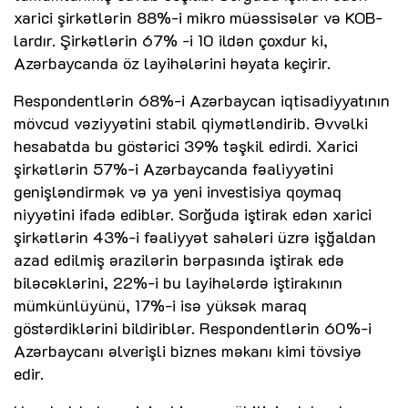
xarici şirkətlərin 88%-i mikro müəssisələr və KOB-
lardır. Şirkətlərin 67% -i 10 ildən çoxdur ki,
Azərbaycanda öz layihələrini həyata keçirir.
Respondentlərin 68%-i Azərbaycan iqtisadiyyatının
mövcud vəziyyətini stabil qiymətləndirib. Əvvəlki
hesabatda bu göstərici 39% təşkil edirdi. Xarici
şirkətlərin 57%-i Azərbaycanda fəaliyyətini
genişləndirmək və ya yeni investisiya qoymaq
niyyətini ifadə ediblər. Sorğuda iştirak edən xarici
şirkətlərin 43%-i fəaliyyət sahələri üzrə işğaldan
azad edilmiş ərazilərin bərpasında iştirak edə
biləcəklərini, 22%-i bu layihələrdə iştirakının
mümkünlüyünü, 17%-i isə yüksək maraq
göstərdiklərini bildiriblər. Respondentlərin 60%-i
Azərbaycanı əlverişli biznes məkanı kimi tövsiyə
edir.