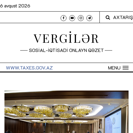
6 avqust 2026
AXTARIŞ
VERGİLƏR
SOSİAL-İQTİSADİ ONLAYN QƏZET
WWW.TAXES.GOV.AZ
MENU