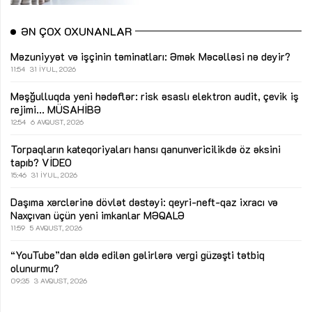
ƏN ÇOX OXUNANLAR
Məzuniyyət və işçinin təminatları: Əmək Məcəlləsi nə deyir?
11:54
31 İYUL, 2026
Məşğulluqda yeni hədəflər: risk əsaslı elektron audit, çevik iş
rejimi...
MÜSAHİBƏ
12:54
6 AVQUST, 2026
Torpaqların kateqoriyaları hansı qanunvericilikdə öz əksini
tapıb?
VİDEO
15:46
31 İYUL, 2026
Daşıma xərclərinə dövlət dəstəyi: qeyri-neft-qaz ixracı və
Naxçıvan üçün yeni imkanlar
MƏQALƏ
11:59
5 AVQUST, 2026
“YouTube”dan əldə edilən gəlirlərə vergi güzəşti tətbiq
olunurmu?
09:35
3 AVQUST, 2026