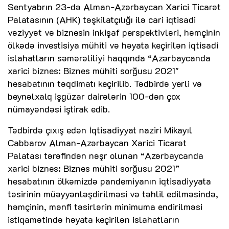
Sentyabrın 23-də Alman-Azərbaycan Xarici Ticarət
Palatasının (AHK) təşkilatçılığı ilə cari iqtisadi
vəziyyət və biznesin inkişaf perspektivləri, həmçinin
ölkədə investisiya mühiti və həyata keçirilən iqtisadi
islahatların səmərəliliyi haqqında “Azərbaycanda
xarici biznes: Biznes mühiti sorğusu 2021"
hesabatının təqdimatı keçirilib. Tədbirdə yerli və
beynəlxalq işgüzar dairələrin 100-dən çox
nümayəndəsi iştirak edib.
Tədbirdə çıxış edən İqtisadiyyat naziri Mikayıl
Cabbarov Alman-Azərbaycan Xarici Ticarət
Palatası tərəfindən nəşr olunan “Azərbaycanda
xarici biznes: Biznes mühiti sorğusu 2021”
hesabatının ölkəmizdə pandemiyanın iqtisadiyyata
təsirinin müəyyənləşdirilməsi və təhlil edilməsində,
həmçinin, mənfi təsirlərin minimuma endirilməsi
istiqamətində həyata keçirilən islahatların