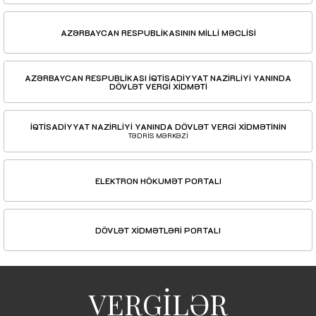
AZƏRBAYCAN RESPUBLİKASININ MİLLİ MƏCLİSİ
AZƏRBAYCAN RESPUBLİKASI İQTİSADİYYAT NAZİRLİYİ YANINDA
DÖVLƏT VERGİ XİDMƏTİ
İQTİSADİYYAT NAZİRLİYİ YANINDA DÖVLƏT VERGİ XİDMƏTİNİN
TƏDRİS MƏRKƏZİ
ELEKTRON HÖKUMƏT PORTALI
DÖVLƏT XİDMƏTLƏRİ PORTALI
VERGİLƏR