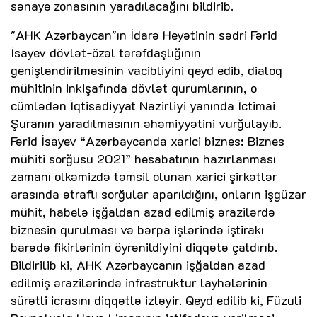
sənaye zonasının yaradılacağını bildirib.
"AHK Azərbaycan"ın İdarə Heyətinin sədri Fərid
İsayev dövlət-özəl tərəfdaşlığının
genişləndirilməsinin vacibliyini qeyd edib, dialoq
mühitinin inkişafında dövlət qurumlarının, o
cümlədən İqtisadiyyat Nazirliyi yanında İctimai
Şuranın yaradılmasının əhəmiyyətini vurğulayıb.
Fərid İsayev “Azərbaycanda xarici biznes: Biznes
mühiti sorğusu 2021” hesabatının hazırlanması
zamanı ölkəmizdə təmsil olunan xarici şirkətlər
arasında ətraflı sorğular aparıldığını, onların işgüzar
mühit, habelə işğaldan azad edilmiş ərazilərdə
biznesin qurulması və bərpa işlərində iştirakı
barədə fikirlərinin öyrənildiyini diqqətə çatdırıb.
Bildirilib ki, AHK Azərbaycanın işğaldan azad
edilmiş ərazilərində infrastruktur layhələrinin
sürətli icrasını diqqətlə izləyir. Qeyd edilib ki, Füzuli