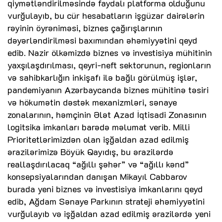
qiymətləndirilməsində faydalı platforma olduğunu
vurğulayıb, bu cür hesabatların işgüzar dairələrin
rəyinin öyrəniməsi, biznes çağırışlarının
dəyərləndirilməsi baxımından əhəmiyyətini qeyd
edib. Nazir ölkəmizdə biznes və investisiya mühitinin
yaxşılaşdırılması, qeyri-neft sektorunun, regionların
və sahibkarlığın inkişafı ilə bağlı görülmüş işlər,
pandemiyanın Azərbaycanda biznes mühitinə təsiri
və hökumətin dəstək mexanizmləri, sənaye
zonalarının, həmçinin Ələt Azad İqtisadi Zonasının
logitsika imkanları barədə məlumat verib. Milli
Prioritetlərimizdən olan işğaldan azad edilmiş
ərazilərimizə Böyük Qayıdış, bu ərazilərdə
reallaşdırılacaq “ağıllı şəhər” və “ağıllı kənd”
konsepsiyalarından danışan Mikayıl Cabbarov
burada yeni biznes və investisiya imkanlarını qeyd
edib, Ağdam Sənaye Parkının strateji əhəmiyyətini
vurğulayıb və işğaldan azad edilmiş ərazilərdə yeni