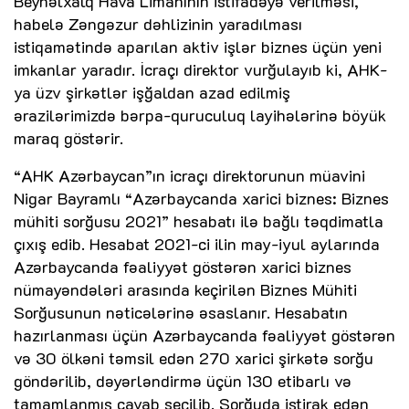
Beynəlxalq Hava Limanının istifadəyə verilməsi,
habelə Zəngəzur dəhlizinin yaradılması
istiqamətində aparılan aktiv işlər biznes üçün yeni
imkanlar yaradır. İcraçı direktor vurğulayıb ki, AHK-
ya üzv şirkətlər işğaldan azad edilmiş
ərazilərimizdə bərpa-quruculuq layihələrinə böyük
maraq göstərir.
“AHK Azərbaycan”ın icraçı direktorunun müavini
Nigar Bayramlı “Azərbaycanda xarici biznes: Biznes
mühiti sorğusu 2021” hesabatı ilə bağlı təqdimatla
çıxış edib. Hesabat 2021-ci ilin may-iyul aylarında
Azərbaycanda fəaliyyət göstərən xarici biznes
nümayəndələri arasında keçirilən Biznes Mühiti
Sorğusunun nəticələrinə əsaslanır. Hesabatın
hazırlanması üçün Azərbaycanda fəaliyyət göstərən
və 30 ölkəni təmsil edən 270 xarici şirkətə sorğu
göndərilib, dəyərləndirmə üçün 130 etibarlı və
tamamlanmış cavab seçilib. Sorğuda iştirak edən