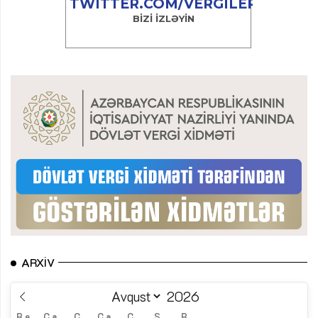
ARXIV
B.e.
Ç.a.
Ç.
C.a.
C.
Ş.
B.