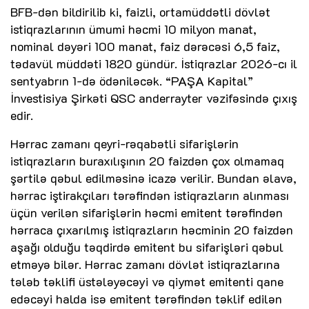
BFB-dən bildirilib ki, faizli, ortamüddətli dövlət
istiqrazlarının ümumi həcmi 10 milyon manat,
nominal dəyəri 100 manat, faiz dərəcəsi 6,5 faiz,
tədavül müddəti 1820 gündür. İstiqrazlar 2026-cı il
sentyabrın 1-də ödəniləcək. “PAŞA Kapital”
İnvestisiya Şirkəti QSC anderrayter vəzifəsində çıxış
edir.
Hərrac zamanı qeyri-rəqabətli sifarişlərin
istiqrazların buraxılışının 20 faizdən çox olmamaq
şərtilə qəbul edilməsinə icazə verilir. Bundan əlavə,
hərrac iştirakçıları tərəfindən istiqrazların alınması
üçün verilən sifarişlərin həcmi emitent tərəfindən
hərraca çıxarılmış istiqrazların həcminin 20 faizdən
aşağı olduğu təqdirdə emitent bu sifarişləri qəbul
etməyə bilər. Hərrac zamanı dövlət istiqrazlarına
tələb təklifi üstələyəcəyi və qiymət emitenti qane
edəcəyi halda isə emitent tərəfindən təklif edilən