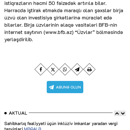
istiqrazların həcmi 50 faizədək artırıla bilər.
Hərracda iştirak etməkdə maraqlı olan şəxslər birja
üzvü olan investisiya şirkətlərinə müraciət edə
bilərlər. Birja üzvlərinin əlaqə vasitələri BFB-nin
internet saytının (www.bfb.az) “Üzvlər” bölməsində
yerləşdirilib.
AKTUAL
Sahibkarlıq fəaliyyəti üçün inklüziv imkanlar yaradan vergi
“D
təşviqləri
MƏQALƏ
fə