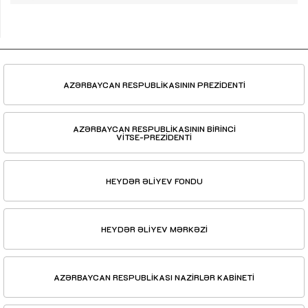
AZƏRBAYCAN RESPUBLİKASININ PREZİDENTİ
AZƏRBAYCAN RESPUBLİKASININ BİRİNCİ
VİTSE-PREZİDENTİ
HEYDƏR ƏLİYEV FONDU
HEYDƏR ƏLİYEV MƏRKƏZİ
AZƏRBAYCAN RESPUBLİKASI NAZİRLƏR KABİNETİ