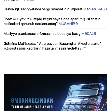
lıq
Dünya iqtisadiyyatında vergi siyasətinin imperativləri
MƏQALƏ
Ni
mü
Əvəz Quliyev: “Yumşaq keçid sayəsində aparılmış islahatın
nəticələri qorunub saxlanılacaq”
MÜSAHİBƏ
Ay
ya
M
Maliyyə planlaması prizmasında büdcəyə baxış
MƏQALƏ
Az
Gülminə Məlikzadə: “Azərbaycan Bacarıqlar Akseleratoru”
ke
ixtisaslaşmış kadrların hazırlanmasını hədəfləyir”
Ay
su