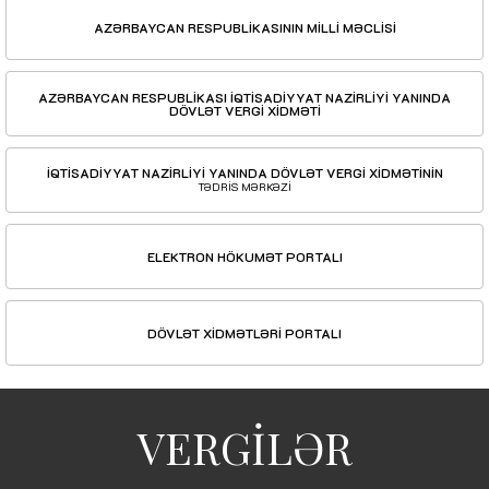
AZƏRBAYCAN RESPUBLİKASININ MİLLİ MƏCLİSİ
AZƏRBAYCAN RESPUBLİKASI İQTİSADİYYAT NAZİRLİYİ YANINDA
DÖVLƏT VERGİ XİDMƏTİ
İQTİSADİYYAT NAZİRLİYİ YANINDA DÖVLƏT VERGİ XİDMƏTİNİN
TƏDRİS MƏRKƏZİ
ELEKTRON HÖKUMƏT PORTALI
DÖVLƏT XİDMƏTLƏRİ PORTALI
VERGİLƏR