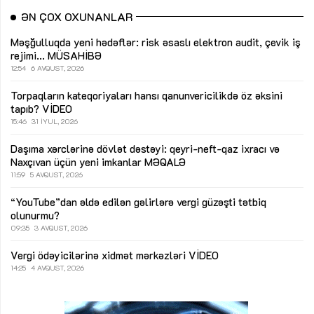
ƏN ÇOX OXUNANLAR
Məşğulluqda yeni hədəflər: risk əsaslı elektron audit, çevik iş
rejimi...
MÜSAHİBƏ
12:54
6 AVQUST, 2026
Torpaqların kateqoriyaları hansı qanunvericilikdə öz əksini
tapıb?
VİDEO
15:46
31 İYUL, 2026
Daşıma xərclərinə dövlət dəstəyi: qeyri-neft-qaz ixracı və
Naxçıvan üçün yeni imkanlar
MƏQALƏ
11:59
5 AVQUST, 2026
“YouTube”dan əldə edilən gəlirlərə vergi güzəşti tətbiq
olunurmu?
09:35
3 AVQUST, 2026
Vergi ödəyicilərinə xidmət mərkəzləri
VİDEO
14:25
4 AVQUST, 2026