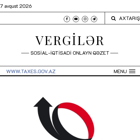
7 avqust 2026
AXTARIŞ
VERGİLƏR
SOSİAL-İQTİSADİ ONLAYN QƏZET
WWW.TAXES.GOV.AZ
MENU