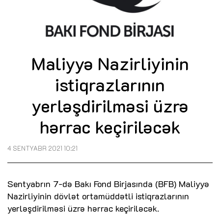
Maliyyə Nazirliyinin
istiqrazlarının
yerləşdirilməsi üzrə
hərrac keçiriləcək
4 SENTYABR 2021 10:21
Sentyabrın 7-də Bakı Fond Birjasında (BFB) Maliyyə
Nazirliyinin dövlət ortamüddətli istiqrazlarının
yerləşdirilməsi üzrə hərrac keçiriləcək.