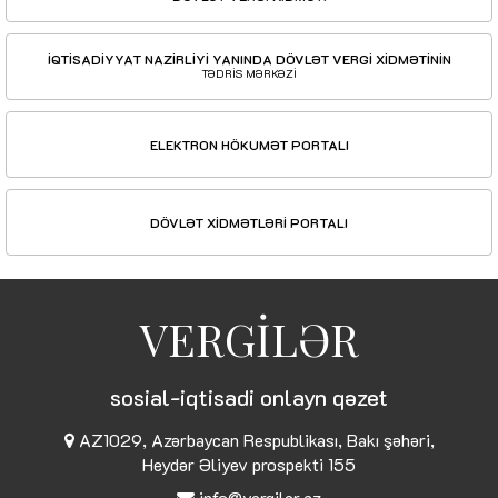
İQTİSADİYYAT NAZİRLİYİ YANINDA DÖVLƏT VERGİ XİDMƏTİNİN
TƏDRİS MƏRKƏZİ
ELEKTRON HÖKUMƏT PORTALI
DÖVLƏT XİDMƏTLƏRİ PORTALI
VERGİLƏR
sosial-iqtisadi onlayn qəzet
AZ1029, Azərbaycan Respublikası, Bakı şəhəri,
Heydər Əliyev prospekti 155
info@vergiler.az