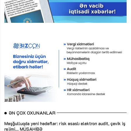
ƏN ÇOX OXUNANLAR
Məşğulluqda yeni hədəflər: risk əsaslı elektron audit, çevik iş
rejimi...
MÜSAHİBƏ