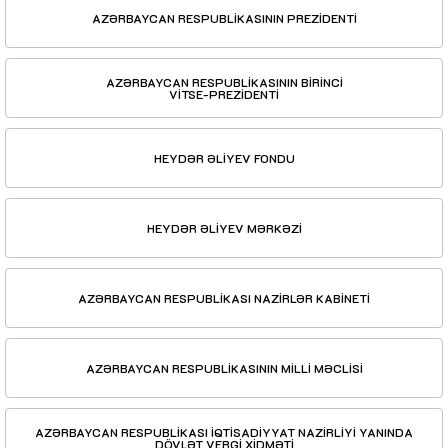
AZƏRBAYCAN RESPUBLİKASININ PREZİDENTİ
AZƏRBAYCAN RESPUBLİKASININ BİRİNCİ
VİTSE-PREZİDENTİ
HEYDƏR ƏLİYEV FONDU
HEYDƏR ƏLİYEV MƏRKƏZİ
AZƏRBAYCAN RESPUBLİKASI NAZİRLƏR KABİNETİ
AZƏRBAYCAN RESPUBLİKASININ MİLLİ MƏCLİSİ
AZƏRBAYCAN RESPUBLİKASI İQTİSADİYYAT NAZİRLİYİ YANINDA
DÖVLƏT VERGİ XİDMƏTİ