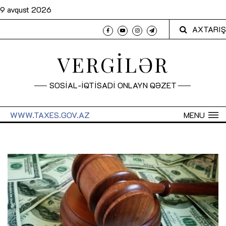
9 avqust 2026
AXTARIŞ
VERGİLƏR
SOSİAL-İQTİSADİ ONLAYN QƏZET
WWW.TAXES.GOV.AZ
MENU