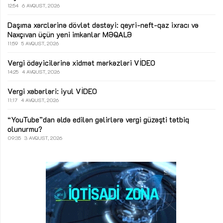
12:54
6 AVQUST, 2026
Daşıma xərclərinə dövlət dəstəyi: qeyri-neft-qaz ixracı və
Naxçıvan üçün yeni imkanlar
MƏQALƏ
11:59
5 AVQUST, 2026
Vergi ödəyicilərinə xidmət mərkəzləri
VİDEO
14:25
4 AVQUST, 2026
Vergi xəbərləri: iyul
VİDEO
11:17
4 AVQUST, 2026
“YouTube”dan əldə edilən gəlirlərə vergi güzəşti tətbiq
olunurmu?
09:35
3 AVQUST, 2026