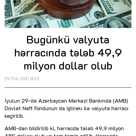
Bugünkü valyuta
hərracında tələb 49,9
milyon dollar olub
29 İYUL 2021 14:29
İyulun 29-da Azərbaycan Mərkəzi Bankında (AMB)
Dövlət Neft Fondunun da iştirakı ilə valyuta hərracı
keçirilib.
AMB-dən bildirilib ki, hərracda tələb 49,9 milyon
ABŞ dolları olub və tam təmin edilib. Hərracda