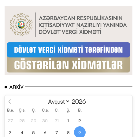
ARXIV
B.e.
Ç.a.
Ç.
C.a.
C.
Ş.
B.
27
28
29
30
31
1
2
3
4
5
6
7
8
9