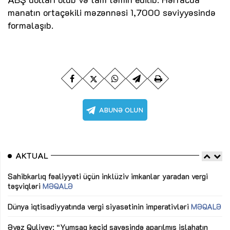
manatın ortaçəkili məzənnəsi 1,7000 səviyyəsində
formalaşıb.
AKTUAL
Sahibkarlıq fəaliyyəti üçün inklüziv imkanlar yaradan vergi
“D
təşviqləri
MƏQALƏ
fə
lıq
Dünya iqtisadiyyatında vergi siyasətinin imperativləri
MƏQALƏ
Ni
mü
Əvəz Quliyev: “Yumşaq keçid sayəsində aparılmış islahatın