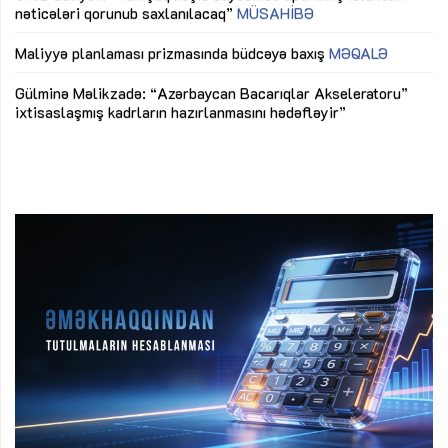
nəticələri qorunub saxlanılacaq”
MÜSAHİBƏ
Ay
ya
M
Maliyyə planlaması prizmasında büdcəyə baxış
MƏQALƏ
Az
Gülminə Məlikzadə: “Azərbaycan Bacarıqlar Akseleratoru”
ke
ixtisaslaşmış kadrların hazırlanmasını hədəfləyir”
Ay
su