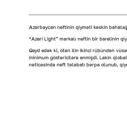
Azərbaycan neftinin qiyməti kəskin bahalaş
“Azeri Light” markalı neftin bir barelinin q
Qeyd edək ki, ötən ilin ikinci rübündən vüs
minimum göstəricilərə enmişdi. Lakin qlobal
nəticəsində neft tələbatı bərpa olunub, qi