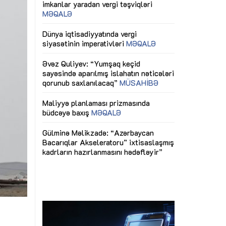
ericiliyinə
Dünya iqtisadiyyatında vergi
Nicat İmanov: "
ühitinin
siyasətinin imperativləri
MƏQALƏ
dəyişikliklər s
edir"
yaxşılaşdırılma
MÜSAHİBƏ
Əvəz Quliyev: “Yumşaq keçid
sayəsində aparılmış islahatın nəticələri
miz daha
qorunub saxlanılacaq”
MÜSAHİBƏ
Aytən Kərimov
, çevik və
inklüziv iş müh
dırmaqdır”
öyrənən komand
Maliyyə planlaması prizmasında
MÜSAHİBƏ
büdcəyə baxış
MƏQALƏ
tərəfdaşlığı
Azərbaycanda d
Gülminə Məlikzadə: “Azərbaycan
n ilk pilot
çərçivəsində hə
Bacarıqlar Akseleratoru” ixtisaslaşmış
layihə
VİDEO
kadrların hazırlanmasını hədəfləyir”
qaviləsi”
Aydın Hüseynov
renliyini
Azərbaycanın iq
andır”
təmin edən əsa
MÜSAHİBƏ