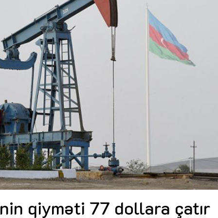
Dünya iqtisadiyyatında vergi
Nicat İmanov: "Vergi qanunv
siyasətinin imperativləri
MƏQALƏ
dəyişikliklər sahibkarlıq m
yaxşılaşdırılmasına xidmət 
MÜSAHİBƏ
Əvəz Quliyev: “Yumşaq keçid
sayəsində aparılmış islahatın nəticələri
qorunub saxlanılacaq”
MÜSAHİBƏ
Aytən Kərimova: “Məqsədi
inklüziv iş mühiti yaratmaq
öyrənən komanda formalaş
Maliyyə planlaması prizmasında
MÜSAHİBƏ
büdcəyə baxış
MƏQALƏ
Azərbaycanda dövlət-özəl 
Gülminə Məlikzadə: “Azərbaycan
çərçivəsində həyata keçirilə
Bacarıqlar Akseleratoru” ixtisaslaşmış
layihə
VİDEO
kadrların hazırlanmasını hədəfləyir”
Aydın Hüseynov: “Əsrin mü
Azərbaycanın iqtisadi suve
təmin edən əsas dayaqlard
MÜSAHİBƏ
in qiyməti 77 dollara çatır