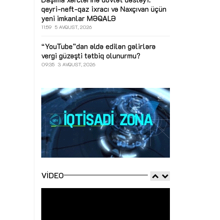
qeyri-neft-qaz ixracı və Naxçıvan üçün
yeni imkanlar
MƏQALƏ
11:59
5 AVQUST, 2026
“YouTube”dan əldə edilən gəlirlərə
vergi güzəşti tətbiq olunurmu?
09:35
3 AVQUST, 2026
VIDEO