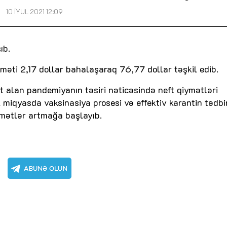
10 İYUL 2021 12:09
ıb.
iyməti 2,17 dollar bahalaşaraq 76,77 dollar təşkil edib.
ət alan pandemiyanın təsiri nəticəsində neft qiymətləri
 miqyasda vaksinasiya prosesi və effektiv karantin tədbir
ymətlər artmağa başlayıb.