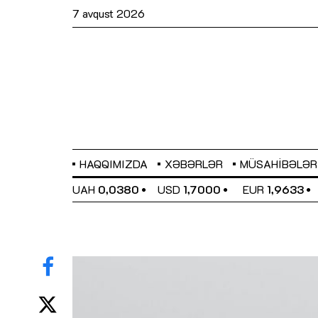
7 avqust 2026
HAQQIMIZDA
XƏBƏRLƏR
MÜSAHIBƏLƏR
EL
0,6486
UAH
0,0380
USD
1,7000
EUR
1,9633