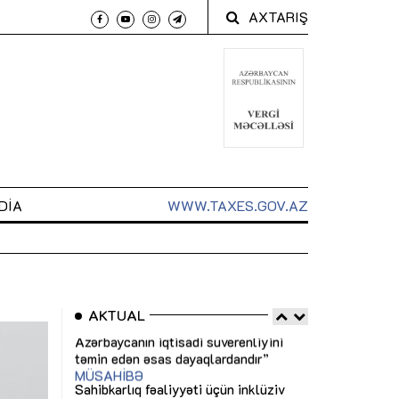
AXTARIŞ
DIA
WWW.TAXES.GOV.AZ
AKTUAL
 arxasında
Sahibkarlıq fəaliyyəti üçün inklüziv
“Düzgün kommun
t dayanır”
imkanlar yaradan vergi təşviqləri
real iş və siste
MƏQALƏ
MÜSAHİBƏ