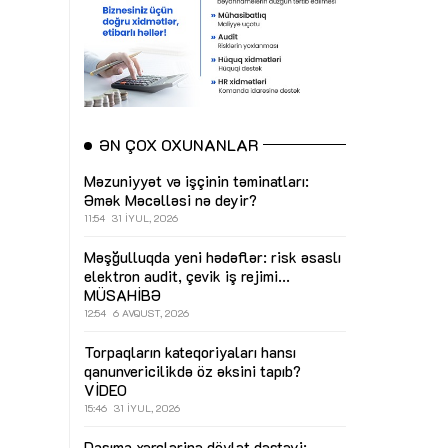
ƏN ÇOX OXUNANLAR
Məzuniyyət və işçinin təminatları:
Əmək Məcəlləsi nə deyir?
11:54
31 İYUL, 2026
Məşğulluqda yeni hədəflər: risk əsaslı
elektron audit, çevik iş rejimi...
MÜSAHİBƏ
12:54
6 AVQUST, 2026
Torpaqların kateqoriyaları hansı
qanunvericilikdə öz əksini tapıb?
VİDEO
15:46
31 İYUL, 2026
Daşıma xərclərinə dövlət dəstəyi: