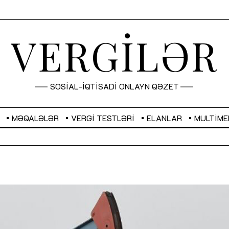
VERGİLƏR
SOSİAL-İQTİSADİ ONLAYN QƏZET
MƏQALƏLƏR
VERGI TESTLƏRI
ELANLAR
MULTIME
GBP
2,2882
RUB
2,1023
Sahibkarlıq fəaliyyəti üçün inklüziv
“Düzgün kommunikasiyanın
imkanlar yaradan vergi təşviqləri
real iş və sistemli fəaliyyə
MƏQALƏ
MÜSAHİBƏ