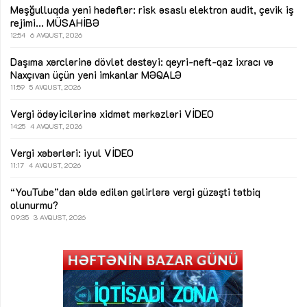
Məşğulluqda yeni hədəflər: risk əsaslı elektron audit, çevik iş
rejimi...
MÜSAHİBƏ
12:54
6 AVQUST, 2026
Daşıma xərclərinə dövlət dəstəyi: qeyri-neft-qaz ixracı və
Naxçıvan üçün yeni imkanlar
MƏQALƏ
11:59
5 AVQUST, 2026
Vergi ödəyicilərinə xidmət mərkəzləri
VİDEO
14:25
4 AVQUST, 2026
Vergi xəbərləri: iyul
VİDEO
11:17
4 AVQUST, 2026
“YouTube”dan əldə edilən gəlirlərə vergi güzəşti tətbiq
olunurmu?
09:35
3 AVQUST, 2026