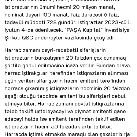
istiqrazlarının ümumi həcmi 20 milyon manat,
nominal dəyəri 100 manat, faiz dərəcəsi 6 faiz,
tədavül müddəti 728 gündür. İstiqrazlar 2023-cü il
iyulun 4-də ödəniləcək. "PAŞA Kapital" İnvestisiya
Şirkəti QSC anderrayter vəzifəsində çıxış edir.
Hərrac zamanı qeyri-rəqabətli sifarişlərin
istiqrazların buraxılışının 20 faizdən çox olmamaq
şərtilə qəbul edilməsinə icazə verilir. Bundan əlavə,
hərrac iştirakçıları tərəfindən istiqrazların alınması
üçün verilən sifarişlərin həcmi emitent tərəfindən
hərraca çıxarılmış istiqrazların həcminin 20 faizdən
aşağı olduğu təqdirdə emitent bu sifarişləri qəbul
etməyə bilər. Hərrac zamanı dövlət istiqrazlarına
tələb təklifi üstələyəcəyi və qiymət emitenti qane
edəcəyi halda isə emitent tərəfindən təklif edilən
istiqrazların həcmi 50 faizədək artırıla bilər.
Hərracda iştirak etməkdə maraqlı olan şəxslər birja