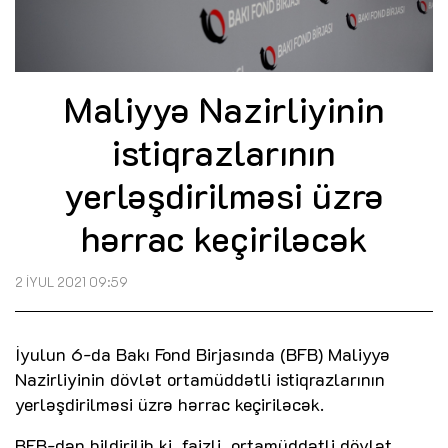
Maliyyə Nazirliyinin
istiqrazlarının
yerləşdirilməsi üzrə
hərrac keçiriləcək
2 İYUL 2021 09:59
İyulun 6-da Bakı Fond Birjasında (BFB) Maliyyə
Nazirliyinin dövlət ortamüddətli istiqrazlarının
yerləşdirilməsi üzrə hərrac keçiriləcək.
BFB-dən bildirilib ki, faizli, ortamüddətli dövlət