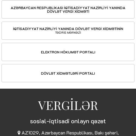
AZƏRBAYCAN RESPUBLİKASI İQTİSADİYYAT NAZİRLİYİ YANINDA
DÖVLƏT VERGİ XİDMƏTİ
İQTİSADİYYAT NAZİRLİYİ YANINDA DÖVLƏT VERGİ XİDMƏTİNİN
TƏDRİS MƏRKƏZİ
ELEKTRON HÖKUMƏT PORTALI
DÖVLƏT XİDMƏTLƏRİ PORTALI
VERGİLƏR
sosial-iqtisadi onlayn qəzet
AZ1029, Azərbaycan Respublikası, Bakı şəhəri,