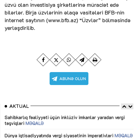
üzvü olan investisiya şirkətlərinə müraciət edə
bilərlər. Birja üzvlərinin əlaqə vasitələri BFB-nin
internet saytının (www.bfb.az) “Üzvlər” bölməsində
yerləşdirilib.
AKTUAL
Sahibkarlıq fəaliyyəti üçün inklüziv imkanlar yaradan vergi
“D
təşviqləri
MƏQALƏ
fə
lıq
Dünya iqtisadiyyatında vergi siyasətinin imperativləri
MƏQALƏ
Ni