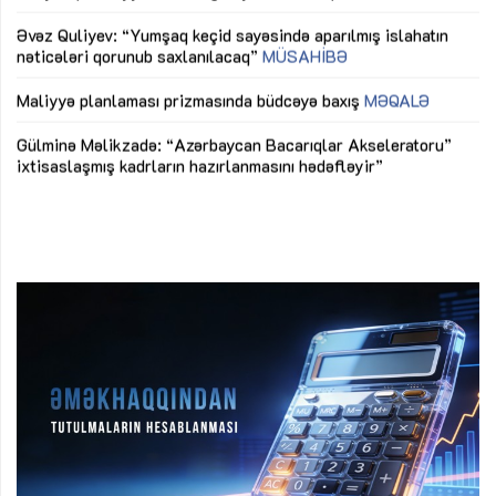
mü
Əvəz Quliyev: “Yumşaq keçid sayəsində aparılmış islahatın
nəticələri qorunub saxlanılacaq”
MÜSAHİBƏ
Ay
ya
M
Maliyyə planlaması prizmasında büdcəyə baxış
MƏQALƏ
Az
Gülminə Məlikzadə: “Azərbaycan Bacarıqlar Akseleratoru”
ke
ixtisaslaşmış kadrların hazırlanmasını hədəfləyir”
Ay
su