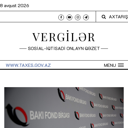
8 avqust 2026
AXTARIŞ
VERGİLƏR
SOSİAL-İQTİSADİ ONLAYN QƏZET
WWW.TAXES.GOV.AZ
MENU