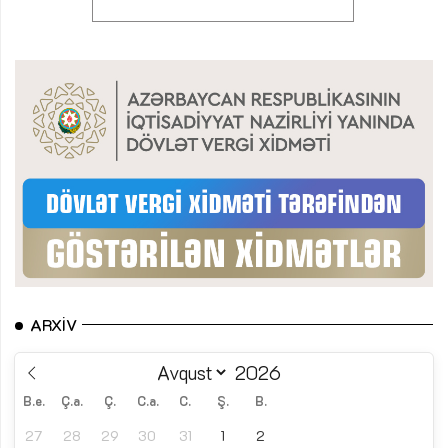
ARXIV
B.e.
Ç.a.
Ç.
C.a.
C.
Ş.
B.
27
28
29
30
31
1
2