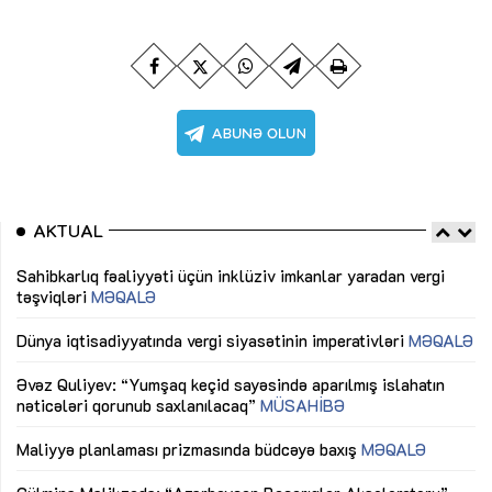
AKTUAL
Sahibkarlıq fəaliyyəti üçün inklüziv imkanlar yaradan vergi
“D
təşviqləri
MƏQALƏ
fə
lıq
Dünya iqtisadiyyatında vergi siyasətinin imperativləri
MƏQALƏ
Ni
mü
Əvəz Quliyev: “Yumşaq keçid sayəsində aparılmış islahatın
nəticələri qorunub saxlanılacaq”
MÜSAHİBƏ
Ay
ya
M
Maliyyə planlaması prizmasında büdcəyə baxış
MƏQALƏ
Az
Gülminə Məlikzadə: “Azərbaycan Bacarıqlar Akseleratoru”