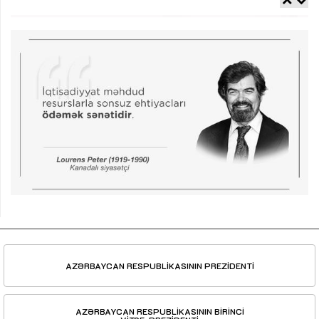
AZƏRBAYCAN RESPUBLİKASININ PREZİDENTİ
AZƏRBAYCAN RESPUBLİKASININ BİRİNCİ