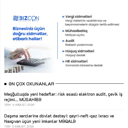
ƏN ÇOX OXUNANLAR
Məşğulluqda yeni hədəflər: risk əsaslı elektron audit, çevik iş
rejimi...
MÜSAHİBƏ
12:54
6 AVQUST, 2026
Daşıma xərclərinə dövlət dəstəyi: qeyri-neft-qaz ixracı və
Naxçıvan üçün yeni imkanlar
MƏQALƏ
11:59
5 AVQUST, 2026