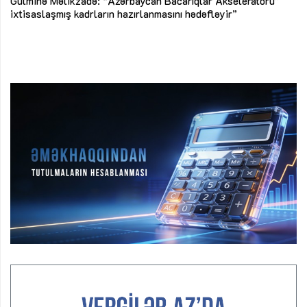
ke
ixtisaslaşmış kadrların hazırlanmasını hədəfləyir”
Ay
su