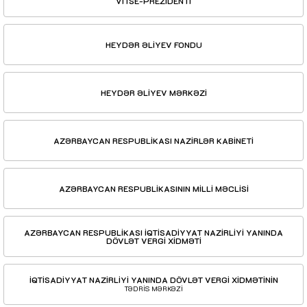
VİTSE-PREZİDENTİ
HEYDƏR ƏLİYEV FONDU
HEYDƏR ƏLİYEV MƏRKƏZİ
AZƏRBAYCAN RESPUBLİKASI NAZİRLƏR KABİNETİ
AZƏRBAYCAN RESPUBLİKASININ MİLLİ MƏCLİSİ
AZƏRBAYCAN RESPUBLİKASI İQTİSADİYYAT NAZİRLİYİ YANINDA
DÖVLƏT VERGİ XİDMƏTİ
İQTİSADİYYAT NAZİRLİYİ YANINDA DÖVLƏT VERGİ XİDMƏTİNİN
TƏDRİS MƏRKƏZİ