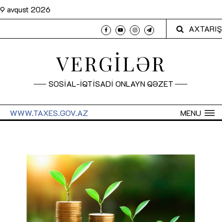
9 avqust 2026
AXTARIŞ
VERGİLƏR
SOSİAL-İQTİSADİ ONLAYN QƏZET
WWW.TAXES.GOV.AZ
MENU