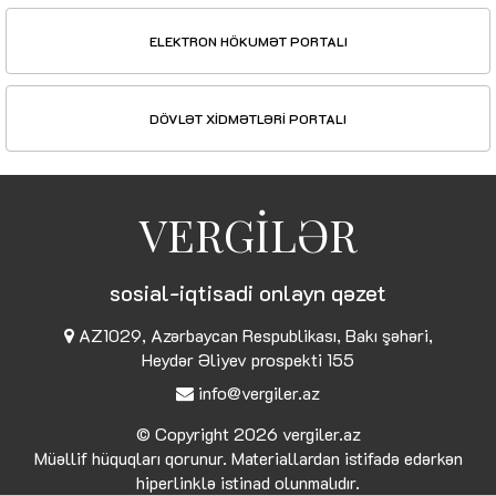
ELEKTRON HÖKUMƏT PORTALI
DÖVLƏT XİDMƏTLƏRİ PORTALI
VERGİLƏR
sosial-iqtisadi onlayn qəzet
AZ1029, Azərbaycan Respublikası, Bakı şəhəri,
Heydər Əliyev prospekti 155
info@vergiler.az
© Copyright 2026
vergiler.az
Müəllif hüquqları qorunur. Materiallardan istifadə edərkən
hiperlinklə istinad olunmalıdır.