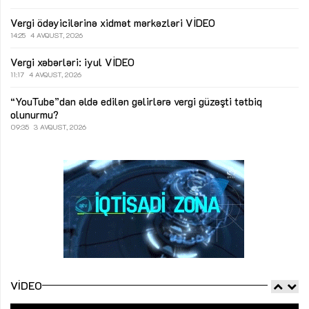
Vergi ödəyicilərinə xidmət mərkəzləri
VİDEO
14:25
4 AVQUST, 2026
Vergi xəbərləri: iyul
VİDEO
11:17
4 AVQUST, 2026
“YouTube”dan əldə edilən gəlirlərə vergi güzəşti tətbiq
olunurmu?
09:35
3 AVQUST, 2026
VIDEO