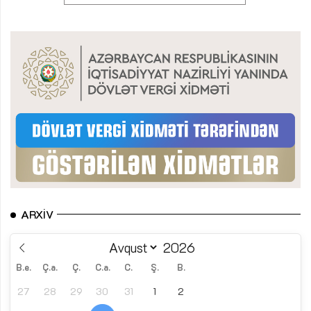
ARXIV
B.e.
Ç.a.
Ç.
C.a.
C.
Ş.
B.
27
28
29
30
31
1
2