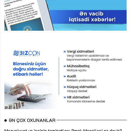
ƏN ÇOX OXUNANLAR
Məzuniyyət və işçinin təminatları: Əmək Məcəlləsi nə deyir?