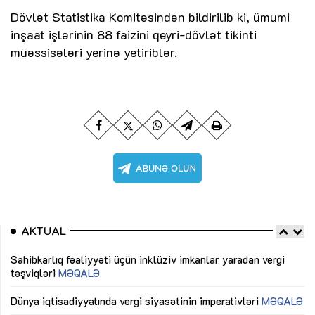
Dövlət Statistika Komitəsindən bildirilib ki, ümumi
inşaat işlərinin 88 faizini qeyri-dövlət tikinti
müəssisələri yerinə yetiriblər.
AKTUAL
Sahibkarlıq fəaliyyəti üçün inklüziv imkanlar yaradan vergi
“D
təşviqləri
MƏQALƏ
fə
lıq
Dünya iqtisadiyyatında vergi siyasətinin imperativləri
MƏQALƏ
Ni
mü