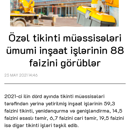
Özəl tikinti müəssisələri
ümumi inşaat işlərinin 88
faizini görüblər
25 MAY 2021 14:46
2021-ci ilin dörd ayında tikinti müəssisələri
tərəfindən yerinə yetirilmiş inşaat işlərinin 59,3
faizini tikinti, yenidənqurma və genişləndirmə, 14,5
faizini əsaslı təmir, 6,7 faizini cari təmir, 19,5 faizini
isə digər tikinti işləri təşkil edib.