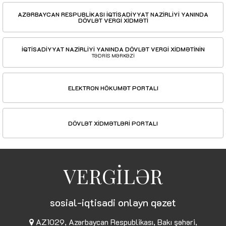
AZƏRBAYCAN RESPUBLİKASI İQTİSADİYYAT NAZİRLİYİ YANINDA
DÖVLƏT VERGİ XİDMƏTİ
İQTİSADİYYAT NAZİRLİYİ YANINDA DÖVLƏT VERGİ XİDMƏTİNİN
TƏDRİS MƏRKƏZİ
ELEKTRON HÖKUMƏT PORTALI
DÖVLƏT XİDMƏTLƏRİ PORTALI
VERGİLƏR
sosial-iqtisadi onlayn qəzet
AZ1029, Azərbaycan Respublikası, Bakı şəhəri,