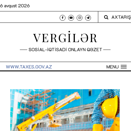
6 avqust 2026
AXTARIŞ
VERGİLƏR
SOSİAL-İQTİSADİ ONLAYN QƏZET
WWW.TAXES.GOV.AZ
MENU