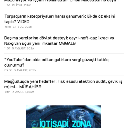
11:54
31 İYUL, 2026
Torpaqların kateqoriyaları hansı qanunvericilikdə öz əksini
tapıb?
VİDEO
15:46
31 İYUL, 2026
Daşıma xərclərinə dövlət dəstəyi: qeyri-neft-qaz ixracı və
Naxçıvan üçün yeni imkanlar
MƏQALƏ
11:59
5 AVQUST, 2026
“YouTube”dan əldə edilən gəlirlərə vergi güzəşti tətbiq
olunurmu?
09:35
3 AVQUST, 2026
Məşğulluqda yeni hədəflər: risk əsaslı elektron audit, çevik iş
rejimi...
MÜSAHİBƏ
12:54
6 AVQUST, 2026