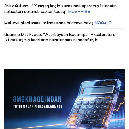
Əvəz Quliyev: “Yumşaq keçid sayəsində aparılmış islahatın
nəticələri qorunub saxlanılacaq”
MÜSAHİBƏ
Ay
ya
M
Maliyyə planlaması prizmasında büdcəyə baxış
MƏQALƏ
Az
Gülminə Məlikzadə: “Azərbaycan Bacarıqlar Akseleratoru”
ke
ixtisaslaşmış kadrların hazırlanmasını hədəfləyir”
Ay
su