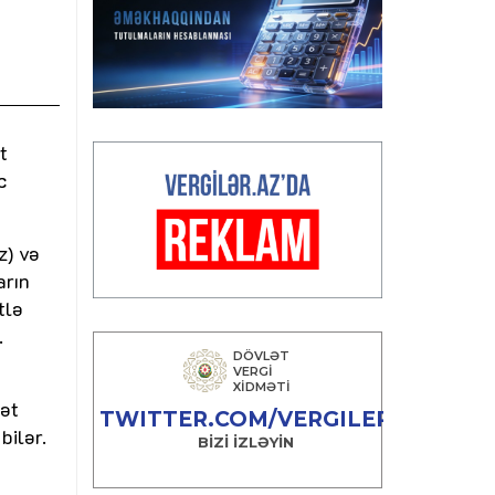
t
c
z) və
arın
tlə
.
mət
bilər.