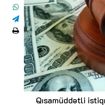
Qısamüddətli istiq