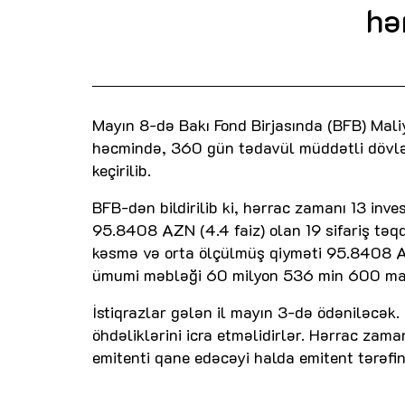
hə
Mayın 8-də Bakı Fond Birjasında (BFB) Mal
həcmində, 360 gün tədavül müddətli dövlət 
keçirilib.
BFB-dən bildirilib ki, hərrac zamanı 13 inv
95.8408 AZN (4.4 faiz) olan 19 sifariş təqdi
kəsmə və orta ölçülmüş qiyməti 95.8408 AZN
ümumi məbləği 60 milyon 536 min 600 manat
İstiqrazlar gələn il mayın 3-də ödəniləcək. H
öhdəliklərini icra etməlidirlər. Hərrac zama
emitenti qane edəcəyi halda emitent tərəfind