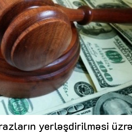
Dünya iqtisadiyyatında vergi
Nicat İmanov: "Vergi qanunv
siyasətinin imperativləri
MƏQALƏ
dəyişikliklər sahibkarlıq m
yaxşılaşdırılmasına xidmət 
MÜSAHİBƏ
Əvəz Quliyev: “Yumşaq keçid
sayəsində aparılmış islahatın nəticələri
qorunub saxlanılacaq”
MÜSAHİBƏ
Aytən Kərimova: “Məqsədi
inklüziv iş mühiti yaratmaq
öyrənən komanda formalaş
Maliyyə planlaması prizmasında
MÜSAHİBƏ
büdcəyə baxış
MƏQALƏ
Azərbaycanda dövlət-özəl 
Gülminə Məlikzadə: “Azərbaycan
çərçivəsində həyata keçirilə
Bacarıqlar Akseleratoru” ixtisaslaşmış
layihə
VİDEO
kadrların hazırlanmasını hədəfləyir”
Aydın Hüseynov: “Əsrin mü
Azərbaycanın iqtisadi suve
təmin edən əsas dayaqlard
MÜSAHİBƏ
razların yerləşdirilməsi üzr