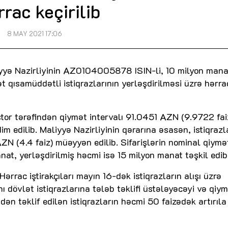
rrac keçirilib
8 MAY 2021 17:06
iyyə Nazirliyinin AZ0104005878 ISIN-li, 10 milyon mana
qısamüddətli istiqrazlarının yerləşdirilməsi üzrə hərra
estor tərəfindən qiymət intervalı 91.0451 AZN (9.9722 fai
m edilib. Maliyyə Nazirliyinin qərarına əsasən, istiqrazl
 (4.4 faiz) müəyyən edilib. Sifarişlərin nominal qiymə
, yerləşdirilmiş həcmi isə 15 milyon manat təşkil edib
ərrac iştirakçıları mayın 16-dək istiqrazların alışı üzrə
nı dövlət istiqrazlarına tələb təklifi üstələyəcəyi və qiy
ən təklif edilən istiqrazların həcmi 50 faizədək artırıla 