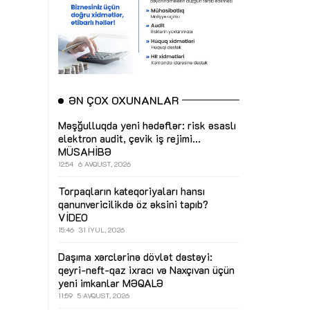
ƏN ÇOX OXUNANLAR
Məşğulluqda yeni hədəflər: risk əsaslı
elektron audit, çevik iş rejimi...
MÜSAHİBƏ
12:54
6 AVQUST, 2026
Torpaqların kateqoriyaları hansı
qanunvericilikdə öz əksini tapıb?
VİDEO
15:46
31 İYUL, 2026
Daşıma xərclərinə dövlət dəstəyi:
qeyri-neft-qaz ixracı və Naxçıvan üçün
yeni imkanlar
MƏQALƏ
11:59
5 AVQUST, 2026