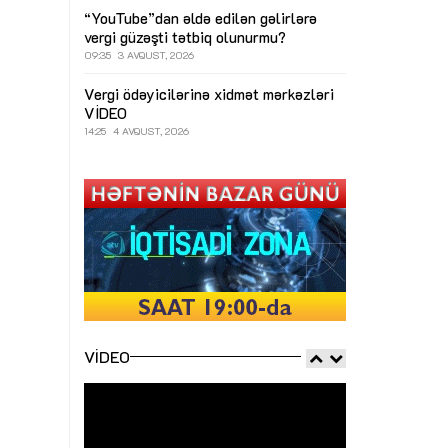
“YouTube”dan əldə edilən gəlirlərə
vergi güzəşti tətbiq olunurmu?
09:35
3 AVQUST, 2026
Vergi ödəyicilərinə xidmət mərkəzləri
VİDEO
14:25
4 AVQUST, 2026
VIDEO