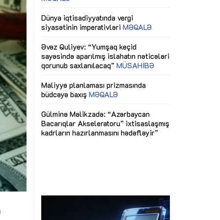
ericiliyinə
Dünya iqtisadiyyatında vergi
Nicat İmanov: "
ühitinin
siyasətinin imperativləri
MƏQALƏ
dəyişikliklər s
edir"
yaxşılaşdırılma
MÜSAHİBƏ
Əvəz Quliyev: “Yumşaq keçid
sayəsində aparılmış islahatın nəticələri
miz daha
qorunub saxlanılacaq”
MÜSAHİBƏ
Aytən Kərimov
, çevik və
inklüziv iş müh
dırmaqdır”
öyrənən komand
Maliyyə planlaması prizmasında
MÜSAHİBƏ
büdcəyə baxış
MƏQALƏ
tərəfdaşlığı
Azərbaycanda d
Gülminə Məlikzadə: “Azərbaycan
n ilk pilot
çərçivəsində hə
Bacarıqlar Akseleratoru” ixtisaslaşmış
layihə
VİDEO
kadrların hazırlanmasını hədəfləyir”
qaviləsi”
Aydın Hüseynov
renliyini
Azərbaycanın iq
andır”
təmin edən əsa
MÜSAHİBƏ
ə