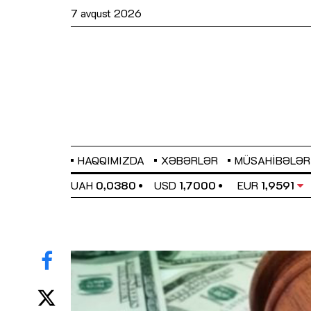
7 avqust 2026
HAQQIMIZDA
XƏBƏRLƏR
MÜSAHIBƏLƏR
EL
0,6489
UAH
0,0380
USD
1,7000
EUR
1,9591