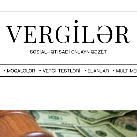
VERGİLƏR
SOSİAL-İQTİSADİ ONLAYN QƏZET
MƏQALƏLƏR
VERGI TESTLƏRI
ELANLAR
MULTIME
GBP
2,2873
RUB
2,0816
Sahibkarlıq fəaliyyəti üçün inklüziv
“Düzgün kommunikasiyanın
imkanlar yaradan vergi təşviqləri
real iş və sistemli fəaliyyə
MƏQALƏ
MÜSAHİBƏ