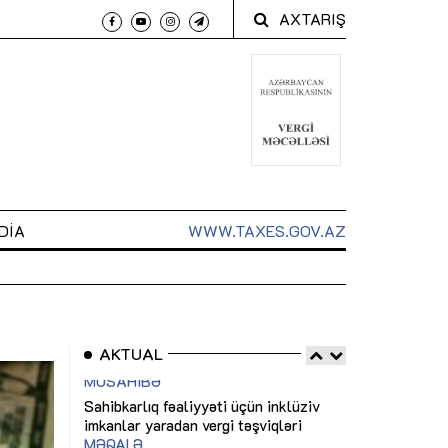
AXTARIŞ
DIA
WWW.TAXES.GOV.AZ
AKTUAL
 arxasında
Sahibkarlıq fəaliyyəti üçün inklüziv
“Düzgün kommun
t dayanır”
imkanlar yaradan vergi təşviqləri
real iş və siste
MƏQALƏ
MÜSAHİBƏ