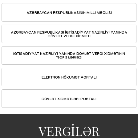
AZƏRBAYCAN RESPUBLİKASININ MİLLİ MƏCLİSİ
AZƏRBAYCAN RESPUBLİKASI İQTİSADİYYAT NAZİRLİYİ YANINDA
DÖVLƏT VERGİ XİDMƏTİ
İQTİSADİYYAT NAZİRLİYİ YANINDA DÖVLƏT VERGİ XİDMƏTİNİN
TƏDRİS MƏRKƏZİ
ELEKTRON HÖKUMƏT PORTALI
DÖVLƏT XİDMƏTLƏRİ PORTALI
VERGİLƏR