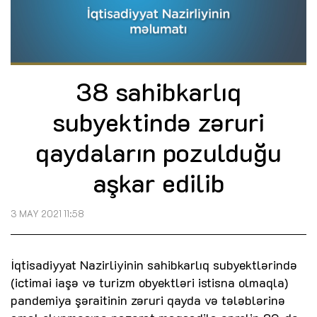
38 sahibkarlıq
subyektində zəruri
qaydaların pozulduğu
aşkar edilib
3 MAY 2021 11:58
İqtisadiyyat Nazirliyinin sahibkarlıq subyektlərində
(ictimai iaşə və turizm obyektləri istisna olmaqla)
pandemiya şəraitinin zəruri qayda və tələblərinə