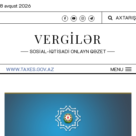
8 avqust 2026
AXTARIŞ
VERGİLƏR
SOSİAL-İQTİSADİ ONLAYN QƏZET
WWW.TAXES.GOV.AZ
MENU