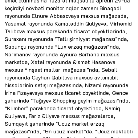
əməl olunmasına nəzarət məqsədilə aprelin 29-da
keçirdiyi növbəti monitorinqlər zamanı Binəqədi
rayonunda Elnurə Abbasovaya məxsus mağazada,
Yasamal rayonunda Kamaləddin Quliyevə, Mirhəmid
Talıbova məxsus pərakəndə ticarət obyektlərində,
Suraxanı rayonunda "Tatlı şirniyyat mağazası”nda,
Sabunçu rayonunda “Lux ərzaq mağazası”nda,
Nərimanov rayonunda Aynurə Bərhənə məxsus
marketdə, Xətai rayonunda Qismət Həsənova
məxsus “İnşaat malları mağazası”nda, Səbail
rayonunda Ceyhun Qabilova məxsus avtomobil
hissələrinin satışı mağazasında, Nizami rayonunda
İrina Rzayevaya məxsus ticarət obyektində, Gəncə
şəhərində "Tağıyev Shopping geyim mağazası”nda,
“Klimber” pərakəndə ticarət obyektində, Namiq
Quliyevə, Fariz Əliyevə məxsus mağazalarda,
Sumqayıt şəhərində "Ucuz market ərzaq
mağazası"nda, “Ən ucuz market”də, "Ucuz məktəbli