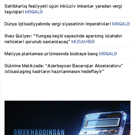
Sahibkarlıq fəaliyyəti üçün inklüziv imkanlar yaradan vergi
“D
təşviqləri
MƏQALƏ
fə
lıq
Dünya iqtisadiyyatında vergi siyasətinin imperativləri
MƏQALƏ
Ni
mü
Əvəz Quliyev: “Yumşaq keçid sayəsində aparılmış islahatın
nəticələri qorunub saxlanılacaq”
MÜSAHİBƏ
Ay
ya
M
Maliyyə planlaması prizmasında büdcəyə baxış
MƏQALƏ
Az
Gülminə Məlikzadə: “Azərbaycan Bacarıqlar Akseleratoru”
ke
ixtisaslaşmış kadrların hazırlanmasını hədəfləyir”
Ay
su