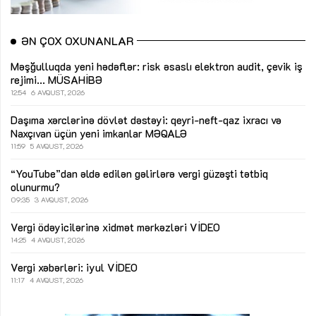
ƏN ÇOX OXUNANLAR
Məşğulluqda yeni hədəflər: risk əsaslı elektron audit, çevik iş
rejimi...
MÜSAHİBƏ
12:54
6 AVQUST, 2026
Daşıma xərclərinə dövlət dəstəyi: qeyri-neft-qaz ixracı və
Naxçıvan üçün yeni imkanlar
MƏQALƏ
11:59
5 AVQUST, 2026
“YouTube”dan əldə edilən gəlirlərə vergi güzəşti tətbiq
olunurmu?
09:35
3 AVQUST, 2026
Vergi ödəyicilərinə xidmət mərkəzləri
VİDEO
14:25
4 AVQUST, 2026
Vergi xəbərləri: iyul
VİDEO
11:17
4 AVQUST, 2026