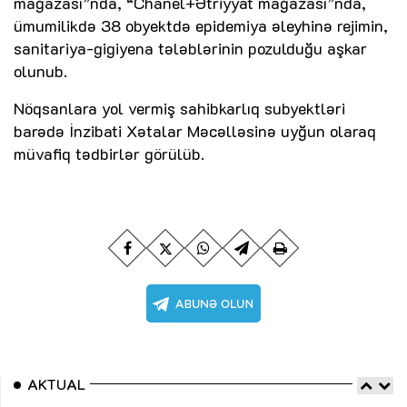
mağazası”nda, “Chanel+Ətriyyat mağazası”nda,
ümumilikdə 38 obyektdə epidemiya əleyhinə rejimin,
sanitariya-gigiyena tələblərinin pozulduğu aşkar
olunub.
Nöqsanlara yol vermiş sahibkarlıq subyektləri
barədə İnzibati Xətalar Məcəlləsinə uyğun olaraq
müvafiq tədbirlər görülüb.
AKTUAL