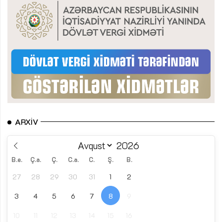
ARXIV
B.e.
Ç.a.
Ç.
C.a.
C.
Ş.
B.
27
28
29
30
31
1
2
3
4
5
6
7
8
9
10
11
12
13
14
15
16