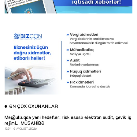
ƏN ÇOX OXUNANLAR
Məşğulluqda yeni hədəflər: risk əsaslı elektron audit, çevik iş
rejimi...
MÜSAHİBƏ
12:54
6 AVQUST, 2026