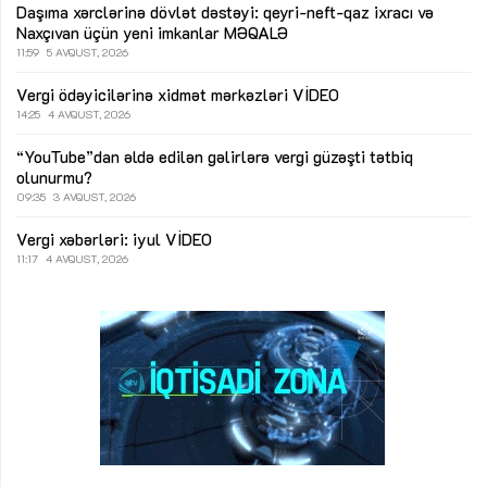
Daşıma xərclərinə dövlət dəstəyi: qeyri-neft-qaz ixracı və
Naxçıvan üçün yeni imkanlar
MƏQALƏ
11:59
5 AVQUST, 2026
Vergi ödəyicilərinə xidmət mərkəzləri
VİDEO
14:25
4 AVQUST, 2026
“YouTube”dan əldə edilən gəlirlərə vergi güzəşti tətbiq
olunurmu?
09:35
3 AVQUST, 2026
Vergi xəbərləri: iyul
VİDEO
11:17
4 AVQUST, 2026