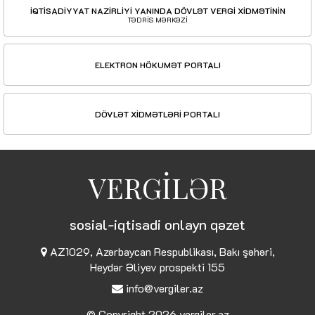
İQTİSADİYYAT NAZİRLİYİ YANINDA DÖVLƏT VERGİ XİDMƏTİNİN
TƏDRİS MƏRKƏZİ
ELEKTRON HÖKUMƏT PORTALI
DÖVLƏT XİDMƏTLƏRİ PORTALI
VERGİLƏR
sosial-iqtisadi onlayn qəzet
AZ1029, Azərbaycan Respublikası, Bakı şəhəri,
Heydər Əliyev prospekti 155
info@vergiler.az
© Copyright 2026
vergiler.az