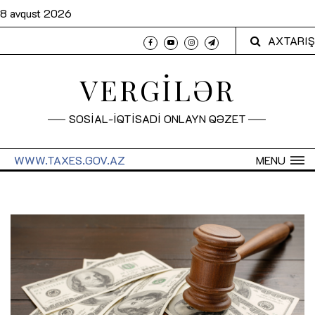
8 avqust 2026
AXTARIŞ
VERGİLƏR
SOSİAL-İQTİSADİ ONLAYN QƏZET
WWW.TAXES.GOV.AZ
MENU