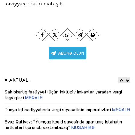
səviyyəsində formalaşıb.
AKTUAL
Sahibkarlıq fəaliyyəti üçün inklüziv imkanlar yaradan vergi
“D
təşviqləri
MƏQALƏ
fə
lıq
Dünya iqtisadiyyatında vergi siyasətinin imperativləri
MƏQALƏ
Ni
mü
Əvəz Quliyev: “Yumşaq keçid sayəsində aparılmış islahatın
nəticələri qorunub saxlanılacaq”
MÜSAHİBƏ
Ay
ya