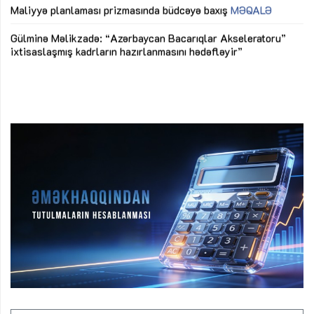
M
Maliyyə planlaması prizmasında büdcəyə baxış
MƏQALƏ
Az
Gülminə Məlikzadə: “Azərbaycan Bacarıqlar Akseleratoru”
ke
ixtisaslaşmış kadrların hazırlanmasını hədəfləyir”
Ay
su