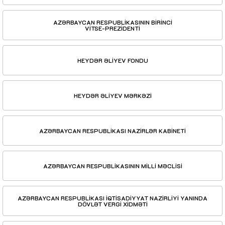
AZƏRBAYCAN RESPUBLİKASININ BİRİNCİ
VİTSE-PREZİDENTİ
HEYDƏR ƏLİYEV FONDU
HEYDƏR ƏLİYEV MƏRKƏZİ
AZƏRBAYCAN RESPUBLİKASI NAZİRLƏR KABİNETİ
AZƏRBAYCAN RESPUBLİKASININ MİLLİ MƏCLİSİ
AZƏRBAYCAN RESPUBLİKASI İQTİSADİYYAT NAZİRLİYİ YANINDA
DÖVLƏT VERGİ XİDMƏTİ