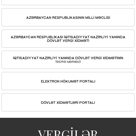
AZƏRBAYCAN RESPUBLİKASININ MİLLİ MƏCLİSİ
AZƏRBAYCAN RESPUBLİKASI İQTİSADİYYAT NAZİRLİYİ YANINDA
DÖVLƏT VERGİ XİDMƏTİ
İQTİSADİYYAT NAZİRLİYİ YANINDA DÖVLƏT VERGİ XİDMƏTİNİN
TƏDRİS MƏRKƏZİ
ELEKTRON HÖKUMƏT PORTALI
DÖVLƏT XİDMƏTLƏRİ PORTALI
VERGİLƏR