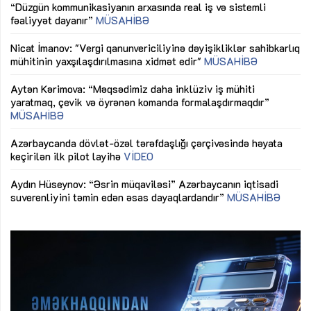
“Düzgün kommunikasiyanın arxasında real iş və sistemli
Sa
fəaliyyət dayanır”
MÜSAHİBƏ
tə
LƏ
Nicat İmanov: "Vergi qanunvericiliyinə dəyişikliklər sahibkarlıq
Dü
mühitinin yaxşılaşdırılmasına xidmət edir"
MÜSAHİBƏ
Əv
Aytən Kərimova: “Məqsədimiz daha inklüziv iş mühiti
nə
yaratmaq, çevik və öyrənən komanda formalaşdırmaqdır”
MÜSAHİBƏ
Ma
Azərbaycanda dövlət-özəl tərəfdaşlığı çərçivəsində həyata
Gü
keçirilən ilk pilot layihə
VİDEO
ix
Aydın Hüseynov: “Əsrin müqaviləsi” Azərbaycanın iqtisadi
suverenliyini təmin edən əsas dayaqlardandır”
MÜSAHİBƏ