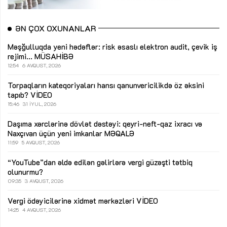
ƏN ÇOX OXUNANLAR
Məşğulluqda yeni hədəflər: risk əsaslı elektron audit, çevik iş
rejimi...
MÜSAHİBƏ
12:54
6 AVQUST, 2026
Torpaqların kateqoriyaları hansı qanunvericilikdə öz əksini
tapıb?
VİDEO
15:46
31 İYUL, 2026
Daşıma xərclərinə dövlət dəstəyi: qeyri-neft-qaz ixracı və
Naxçıvan üçün yeni imkanlar
MƏQALƏ
11:59
5 AVQUST, 2026
“YouTube”dan əldə edilən gəlirlərə vergi güzəşti tətbiq
olunurmu?
09:35
3 AVQUST, 2026
Vergi ödəyicilərinə xidmət mərkəzləri
VİDEO
14:25
4 AVQUST, 2026