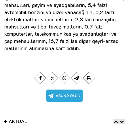
məhsulları, geyim və ayaqqabıların, 5,4 faizi
avtomobil benzini və dizel yanacağının, 5,2 faizi
elektrik malları və mebellərin, 2,3 faizi əczaçılıq
məhsulları və tibbi ləvazimatların, 0,7 faizi
kompüterlər, telekommunikasiya avadanlıqları və
çap məhsullarının, 16,7 faizi isə digər qeyri-ərzaq
mallarının alınmasına sərf edilib.
AKTUAL