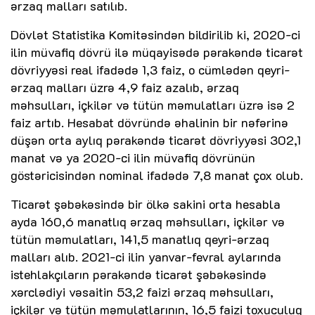
ərzaq malları satılıb.
Dövlət Statistika Komitəsindən bildirilib ki, 2020-ci
ilin müvafiq dövrü ilə müqayisədə pərakəndə ticarət
dövriyyəsi real ifadədə 1,3 faiz, o cümlədən qeyri-
ərzaq malları üzrə 4,9 faiz azalıb, ərzaq
məhsulları, içkilər və tütün məmulatları üzrə isə 2
faiz artıb. Hesabat dövründə əhalinin bir nəfərinə
düşən orta aylıq pərakəndə ticarət dövriyyəsi 302,1
manat və ya 2020-ci ilin müvafiq dövrünün
göstəricisindən nominal ifadədə 7,8 manat çox olub.
Ticarət şəbəkəsində bir ölkə sakini orta hesabla
ayda 160,6 manatlıq ərzaq məhsulları, içkilər və
tütün məmulatları, 141,5 manatlıq qeyri-ərzaq
malları alıb. 2021-ci ilin yanvar-fevral aylarında
istehlakçıların pərakəndə ticarət şəbəkəsində
xərclədiyi vəsaitin 53,2 faizi ərzaq məhsulları,
içkilər və tütün məmulatlarının, 16,5 faizi toxuculuq