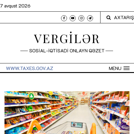
7 avqust 2026
AXTARIŞ
VERGİLƏR
SOSİAL-İQTİSADİ ONLAYN QƏZET
WWW.TAXES.GOV.AZ
MENU