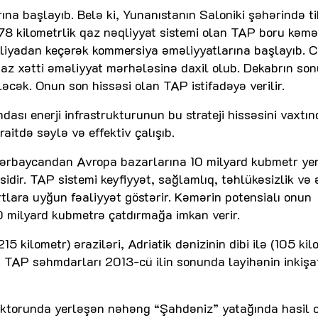
a başlayıb. Belə ki, Yunanıstanın Saloniki şəhərində tik
878 kilometrlik qaz nəqliyyat sistemi olan TAP boru kəmə
taliyadan keçərək kommersiya əməliyyatlarına başlayıb. 
qaz xətti əməliyyat mərhələsinə daxil olub. Dekabrın so
əcək. Onun son hissəsi olan TAP istifadəyə verilir.
ası enerji infrastrukturunun bu strateji hissəsini vaxtı
aitdə səylə və effektiv çalışıb.
ərbaycandan Avropa bazarlarına 10 milyard kubmetr ye
dir. TAP sistemi keyfiyyət, sağlamlıq, təhlükəsizlik və 
tlara uyğun fəaliyyət göstərir. Kəmərin potensialı onun
20 milyard kubmetrə çatdırmağa imkan verir.
 kilometr) əraziləri, Adriatik dənizinin dibi ilə (105 kil
ır. TAP səhmdarları 2013-cü ilin sonunda layihənin inkişa
ektorunda yerləşən nəhəng “Şahdəniz” yatağında hasil 