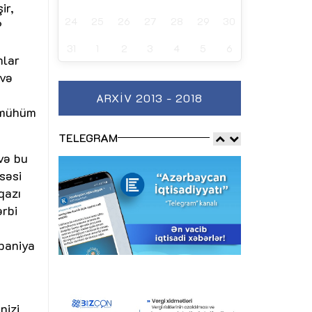
ir,
24
25
26
27
28
29
30
P
ə
31
1
2
3
4
5
6
nlar
 və
ARXIV 2013 - 2018
a mühüm
TELEGRAM
və bu
səsi
qazı
ərbi
lbaniya
nizi