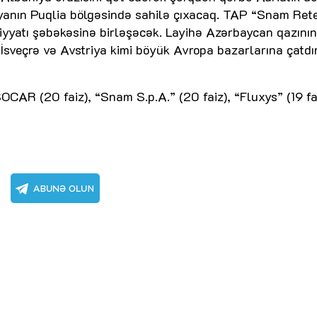
liyanın Puqlia bölgəsində sahilə çıxacaq. TAP “Snam Ret
qliyyatı şəbəkəsinə birləşəcək. Layihə Azərbaycan qazının
 İsveçrə və Avstriya kimi böyük Avropa bazarlarına çatdı
OCAR (20 faiz), “Snam S.p.A.” (20 faiz), “Fluxys” (19 fa