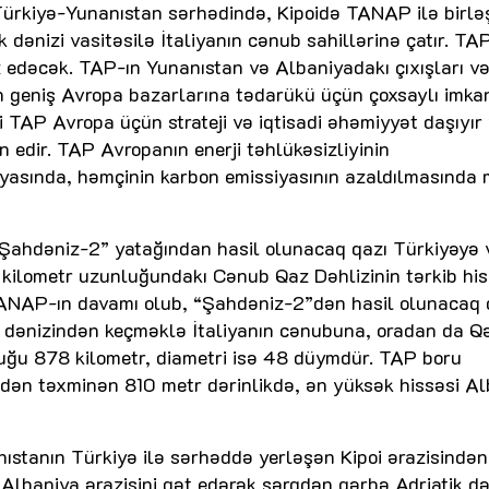
 Türkiyə-Yunanıstan sərhədində, Kipoidə TANAP ilə birləş
dənizi vasitəsilə İtaliyanın cənub sahillərinə çatır. TA
 edəcək. TAP-ın Yunanıstan və Albaniyadakı çıxışları v
nın geniş Avropa bazarlarına tədarükü üçün çoxsaylı imka
i TAP Avropa üçün strateji və iqtisadi əhəmiyyət daşıyır
in edir. TAP Avropanın enerji təhlükəsizliyinin
iyasında, həmçinin karbon emissiyasının azaldılmasınd
Şahdəniz-2” yatağından hasil olunacaq qazı Türkiyəyə 
ilometr uzunluğundakı Cənub Qaz Dəhlizinin tərkib his
ANAP-ın davamı olub, “Şahdəniz-2”dən hasil olunacaq 
k dənizindən keçməklə İtaliyanın cənubuna, oradan da Q
uğu 878 kilometr, diametri isə 48 düymdür. TAP boru
ndən təxminən 810 metr dərinlikdə, ən yüksək hissəsi A
ıstanın Türkiyə ilə sərhəddə yerləşən Kipoi ərazisindən
lbaniya ərazisini qət edərək şərqdən qərbə Adriatik də