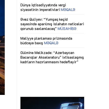
ericiliyinə
Dünya iqtisadiyyatında vergi
Nicat İmanov: "
ühitinin
siyasətinin imperativləri
MƏQALƏ
dəyişikliklər s
edir"
yaxşılaşdırılma
MÜSAHİBƏ
Əvəz Quliyev: “Yumşaq keçid
sayəsində aparılmış islahatın nəticələri
miz daha
qorunub saxlanılacaq”
MÜSAHİBƏ
Aytən Kərimov
, çevik və
inklüziv iş müh
dırmaqdır”
öyrənən komand
Maliyyə planlaması prizmasında
MÜSAHİBƏ
büdcəyə baxış
MƏQALƏ
tərəfdaşlığı
Azərbaycanda d
Gülminə Məlikzadə: “Azərbaycan
n ilk pilot
çərçivəsində hə
Bacarıqlar Akseleratoru” ixtisaslaşmış
layihə
VİDEO
kadrların hazırlanmasını hədəfləyir”
qaviləsi”
Aydın Hüseynov
renliyini
Azərbaycanın iq
andır”
təmin edən əsa
MÜSAHİBƏ