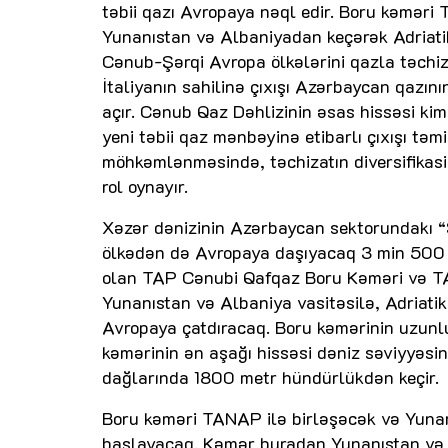
təbii qazı Avropaya nəql edir. Boru kəməri
Yunanıstan və Albaniyadan keçərək Adriatik 
Cənub-Şərqi Avropa ölkələrini qazla təchiz
İtaliyanın sahilinə çıxışı Azərbaycan qazı
açır. Cənub Qaz Dəhlizinin əsas hissəsi kim
yeni təbii qaz mənbəyinə etibarlı çıxışı təm
möhkəmlənməsində, təchizatın diversifikas
rol oynayır.
Xəzər dənizinin Azərbaycan sektorundakı “
ölkədən də Avropaya daşıyacaq 3 min 500 k
olan TAP Cənubi Qafqaz Boru Kəməri və T
Yunanıstan və Albaniya vasitəsilə, Adriati
Avropaya çatdıracaq. Boru kəmərinin uzunl
kəmərinin ən aşağı hissəsi dəniz səviyyəsi
dağlarında 1800 metr hündürlükdən keçir.
Boru kəməri TANAP ilə birləşəcək və Yunan
başlayacaq. Kəmər buradan Yunanıstan və A