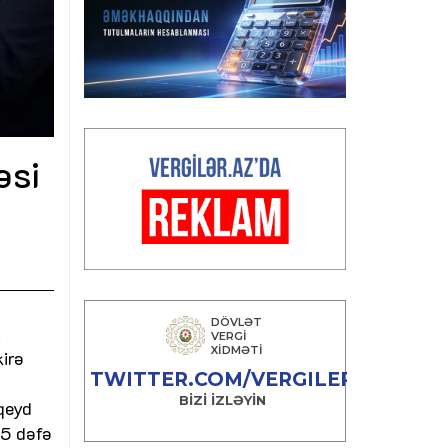
əsi
.
kirə
 qeyd
,5 dəfə