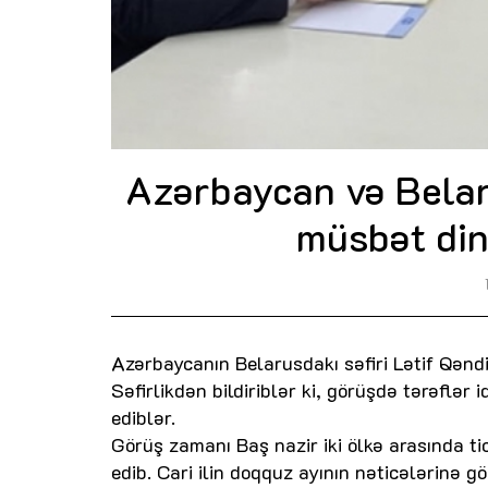
Azərbaycan və Belar
müsbət dina
Azərbaycanın Belarusdakı səfiri Lətif Qənd
Səfirlikdən bildiriblər ki, görüşdə tərəflər
ediblər.
Görüş zamanı Baş nazir iki ölkə arasında ti
edib. Cari ilin doqquz ayının nəticələrinə