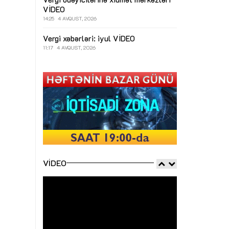
VİDEO
14:25
4 AVQUST, 2026
Vergi xəbərləri: iyul
VİDEO
11:17
4 AVQUST, 2026
VIDEO