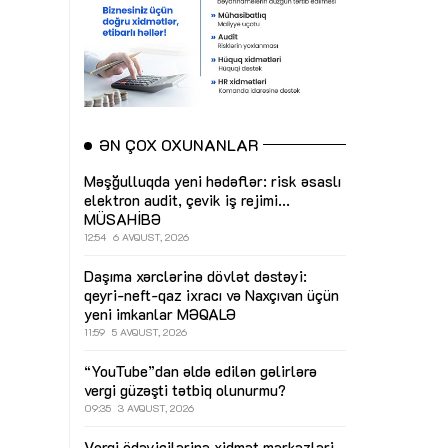
ƏN ÇOX OXUNANLAR
Məşğulluqda yeni hədəflər: risk əsaslı
elektron audit, çevik iş rejimi...
MÜSAHİBƏ
12:54
6 AVQUST, 2026
Daşıma xərclərinə dövlət dəstəyi:
qeyri-neft-qaz ixracı və Naxçıvan üçün
yeni imkanlar
MƏQALƏ
11:59
5 AVQUST, 2026
“YouTube”dan əldə edilən gəlirlərə
vergi güzəşti tətbiq olunurmu?
09:35
3 AVQUST, 2026
Vergi ödəyicilərinə xidmət mərkəzləri