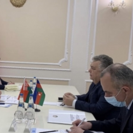
Dünya iqtisadiyyatında vergi
Nicat İmanov: "Vergi qanunv
siyasətinin imperativləri
MƏQALƏ
dəyişikliklər sahibkarlıq m
yaxşılaşdırılmasına xidmət 
MÜSAHİBƏ
Əvəz Quliyev: “Yumşaq keçid
sayəsində aparılmış islahatın nəticələri
qorunub saxlanılacaq”
MÜSAHİBƏ
Aytən Kərimova: “Məqsədi
inklüziv iş mühiti yaratmaq
öyrənən komanda formalaş
Maliyyə planlaması prizmasında
MÜSAHİBƏ
büdcəyə baxış
MƏQALƏ
Azərbaycanda dövlət-özəl 
Gülminə Məlikzadə: “Azərbaycan
çərçivəsində həyata keçirilə
Bacarıqlar Akseleratoru” ixtisaslaşmış
layihə
VİDEO
kadrların hazırlanmasını hədəfləyir”
Aydın Hüseynov: “Əsrin mü
Azərbaycanın iqtisadi suve
təmin edən əsas dayaqlard
MÜSAHİBƏ