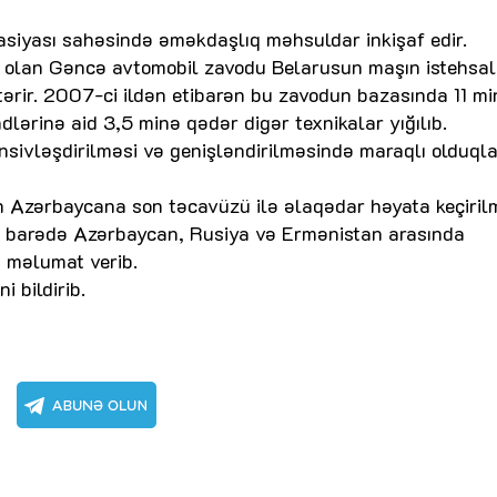
rasiyası sahəsində əməkdaşlıq məhsuldar inkişaf edir.
i olan Gəncə avtomobil zavodu Belarusun maşın istehsalç
tərir. 2007-ci ildən etibarən bu zavodun bazasında 11 m
dlərinə aid 3,5 minə qədər digər texnikalar yığılıb.
ensivləşdirilməsi və genişləndirilməsində maraqlı olduqlar
n Azərbaycana son təcavüzü ilə əlaqədar həyata keçiril
sı barədə Azərbaycan, Rusiya və Ermənistan arasında
ı məlumat verib.
 bildirib.