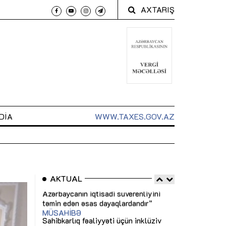
AXTARIŞ
DIA
WWW.TAXES.GOV.AZ
AKTUAL
 arxasında
Sahibkarlıq fəaliyyəti üçün inklüziv
“Düzgün kommun
t dayanır”
imkanlar yaradan vergi təşviqləri
real iş və siste
MƏQALƏ
MÜSAHİBƏ