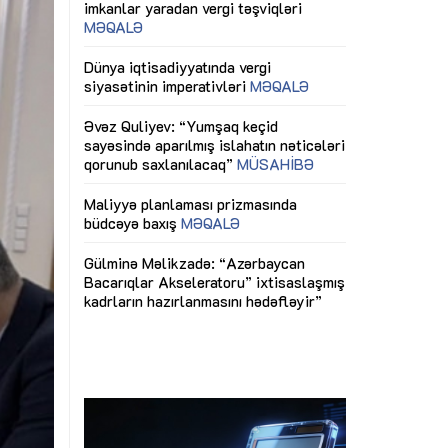
ericiliyinə
Dünya iqtisadiyyatında vergi
Nicat İmanov: "
ühitinin
siyasətinin imperativləri
MƏQALƏ
dəyişikliklər s
edir"
yaxşılaşdırılma
MÜSAHİBƏ
Əvəz Quliyev: “Yumşaq keçid
sayəsində aparılmış islahatın nəticələri
miz daha
qorunub saxlanılacaq”
MÜSAHİBƏ
Aytən Kərimov
, çevik və
inklüziv iş müh
dırmaqdır”
öyrənən komand
Maliyyə planlaması prizmasında
MÜSAHİBƏ
büdcəyə baxış
MƏQALƏ
tərəfdaşlığı
Azərbaycanda d
Gülminə Məlikzadə: “Azərbaycan
n ilk pilot
çərçivəsində hə
Bacarıqlar Akseleratoru” ixtisaslaşmış
layihə
VİDEO
kadrların hazırlanmasını hədəfləyir”
qaviləsi”
Aydın Hüseynov
renliyini
Azərbaycanın iq
andır”
təmin edən əsa
MÜSAHİBƏ