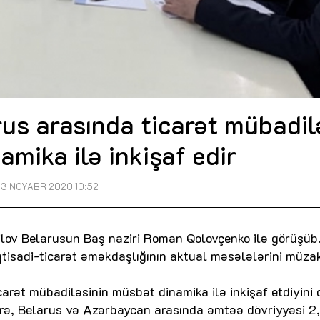
us arasında ticarət mübadil
mika ilə inkişaf edir
13 NOYABR 2020 10:52
ilov Belarusun Baş naziri Roman Qolovçenko ilə görüşüb
 iqtisadi-ticarət əməkdaşlığının aktual məsələlərini müza
carət mübadiləsinin müsbət dinamika ilə inkişaf etdiyini
 görə, Belarus və Azərbaycan arasında əmtəə dövriyyəsi 2