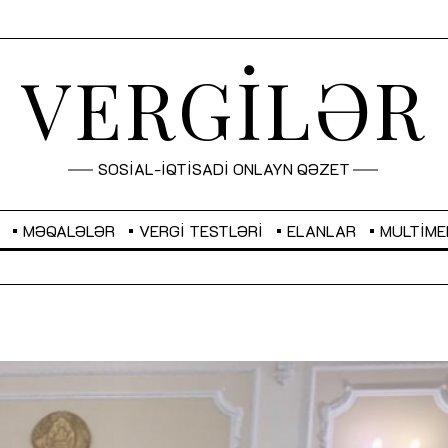
VERGİLƏR
SOSİAL-İQTİSADİ ONLAYN QƏZET
MƏQALƏLƏR
VERGI TESTLƏRI
ELANLAR
MULTIME
GBP
2,2873
RUB
2,0816
Sahibkarlıq fəaliyyəti üçün inklüziv
“Düzgün kommunikasiyanın
imkanlar yaradan vergi təşviqləri
real iş və sistemli fəaliyyə
MƏQALƏ
MÜSAHİBƏ