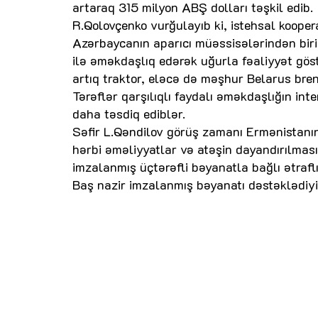
artaraq 315 milyon ABŞ dolları təşkil edib.
R.Qolovçenko vurğulayıb ki, istehsal koope
Azərbaycanın aparıcı müəssisələrindən bir
ilə əməkdaşlıq edərək uğurla fəaliyyət gös
artıq traktor, eləcə də məşhur Belarus bren
Tərəflər qarşılıqlı faydalı əməkdaşlığın int
daha təsdiq ediblər.
Səfir L.Qəndilov görüş zamanı Ermənistanı
hərbi əməliyyatlar və atəşin dayandırılma
imzalanmış üçtərəfli bəyanatla bağlı ətrafl
Baş nazir imzalanmış bəyanatı dəstəklədiyini