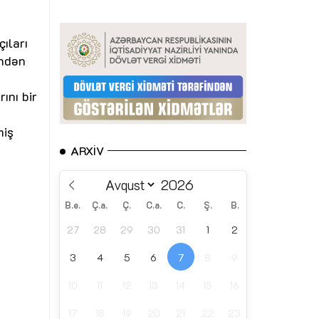
ıları
indən
ını bir
miş
ARXIV
B.e.
Ç.a.
Ç.
C.a.
C.
Ş.
B.
27
28
29
30
31
1
2
3
4
5
6
7
8
9
10
11
12
13
14
15
16
17
18
19
20
21
22
23