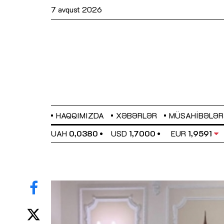
7 avqust 2026
HAQQIMIZDA
XƏBƏRLƏR
MÜSAHIBƏLƏR
EL
0,6489
UAH
0,0380
USD
1,7000
EUR
1,9591