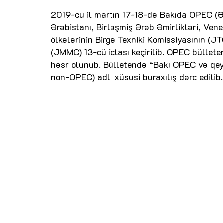
2019-cu il martın 17-18-də Bakıda OPEC (Əl
Ərəbistanı, Birləşmiş Ərəb Əmirlikləri, Ve
ölkələrinin Birgə Texniki Komissiyasının (JT
(JMMC) 13-cü iclası keçirilib. OPEC büllete
həsr olunub. Bülletendə “Bakı OPEC və qey
non-OPEC) adlı xüsusi buraxılış dərc edilib.