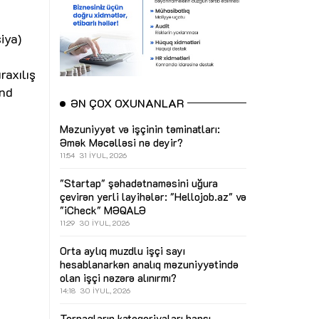
iya)
n
raxılış
and
ƏN ÇOX OXUNANLAR
Məzuniyyət və işçinin təminatları:
Əmək Məcəlləsi nə deyir?
11:54
31 İYUL, 2026
"Startap" şəhadətnaməsini uğura
çevirən yerli layihələr: "Hellojob.az" və
"iCheck"
MƏQALƏ
11:29
30 İYUL, 2026
Orta aylıq muzdlu işçi sayı
hesablanarkən analıq məzuniyyətində
olan işçi nəzərə alınırmı?
14:18
30 İYUL, 2026
Torpaqların kateqoriyaları hansı