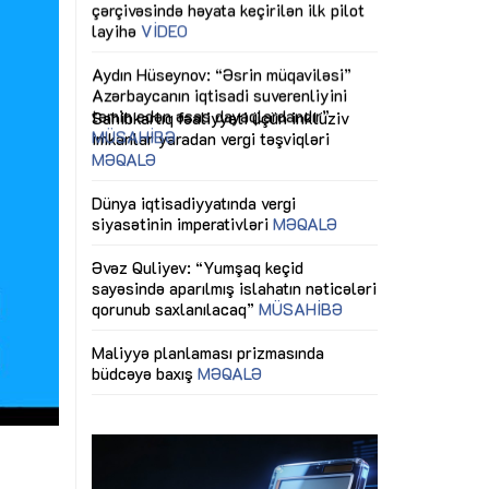
ericiliyinə
Dünya iqtisadiyyatında vergi
Nicat İmanov: "
ühitinin
siyasətinin imperativləri
MƏQALƏ
dəyişikliklər s
edir"
yaxşılaşdırılma
MÜSAHİBƏ
Əvəz Quliyev: “Yumşaq keçid
sayəsində aparılmış islahatın nəticələri
miz daha
qorunub saxlanılacaq”
MÜSAHİBƏ
Aytən Kərimov
, çevik və
inklüziv iş müh
dırmaqdır”
öyrənən komand
Maliyyə planlaması prizmasında
MÜSAHİBƏ
büdcəyə baxış
MƏQALƏ
tərəfdaşlığı
Azərbaycanda d
Gülminə Məlikzadə: “Azərbaycan
n ilk pilot
çərçivəsində hə
Bacarıqlar Akseleratoru” ixtisaslaşmış
layihə
VİDEO
kadrların hazırlanmasını hədəfləyir”
qaviləsi”
Aydın Hüseynov
renliyini
Azərbaycanın iq
andır”
təmin edən əsa
MÜSAHİBƏ