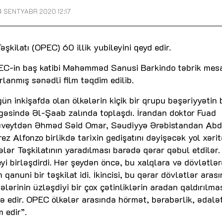
4 SENTYABR 2020 12:17
kilatı (OPEC) 60 illik yubileyini qeyd edir.
PEC-in baş katibi Məhəmməd Sanusi Barkindo təbrik mesa
lanmış sənədli film təqdim edilib.
ün inkişafda olan ölkələrin kiçik bir qrupu bəşəriyyətin 
əsində Əl-Şaab zalında toplaşdı. İrandan doktor Fuad
Küveytdən Əhməd Səid Omar, Səudiyyə Ərəbistandan Abd
z Alfonzo birlikdə tarixin gedişatını dəyişəcək yol xərit
lər Təşkilatının yaradılması barədə qərar qəbul etdilər.
i birləşdirdi. Hər şeydən öncə, bu xalqlara və dövlətlər
qanuni bir təşkilat idi. İkincisi, bu qərar dövlətlər aras
ərinin üzləşdiyi bir çox çətinliklərin aradan qaldırılma
də edir. OPEC ölkələr arasında hörmət, bərabərlik, ədalə
 edir”.