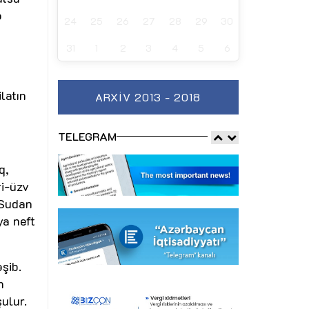
ə
24
25
26
27
28
29
30
31
1
2
3
4
5
6
latın
ARXIV 2013 - 2018
TELEGRAM
q,
ri-üzv
 Sudan
ya neft
şib.
n
ulur.