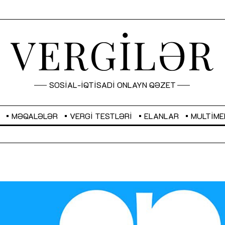
VERGİLƏR
SOSİAL-İQTİSADİ ONLAYN QƏZET
MƏQALƏLƏR
VERGI TESTLƏRI
ELANLAR
MULTIME
GBP
2,2882
RUB
2,1023
Sahibkarlıq fəaliyyəti üçün inklüziv
“Düzgün kommunikasiyanın
imkanlar yaradan vergi təşviqləri
real iş və sistemli fəaliyyə
MƏQALƏ
MÜSAHİBƏ