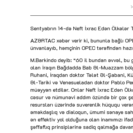
1
Sentyabrın 14-də Neft İxrac Edən Ölkələr Təş
AZƏRTAC
xəbər verir ki, bununla bağlı O
ünvanlayıb, həmçinin OPEC tərəfindən hazır
M.Barkindo deyib: “60 il bundan əvvəl, bu g
olan İraqın Bağdadda Bab Əl-Muazzam bölg
Ruhani, İraqdan doktor Tələt Əl-Şabani, 
Əl-Tariki və Venesueladan doktor Pablo Pere
müəyyən etdilər. Onlar Neft İxrac Edən Ölkə
cəsur və nümunəvi addım özündə bir çox şey
resursları üzərində suverenlik hüququ verən 
əməkdaşlıq və dialoqun, ümumi sənaye sahəl
ən effektiv yol olduğuna olan inamımızı ifa
şəffaflıq prinsiplərinə sadiq qalmağa davam