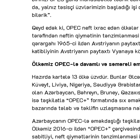
da, yalnız təsisçi üzvlərimizin başladığı iş
bilərik”.
Qeyd edək ki, OPEC neft ixrac edən ölkələr 
tərəfindən neftin qiymətinin tənzimlənməsi
qərargahı 1965-ci ildən Avstriyanın paytax
katibliyinin Avstriyanın paytaxtı Vyanaya kö
Ölkəmiz OPEC-lə davamlı və səmərəli əm
Hazırda kartelə 13 ölkə üzvdür. Bunlar Əlcə
Küveyt, Liviya, Nigeriya, Səudiyyə Ərəbista
olan Azərbaycan, Bəhreyn, Bruney, Qazaxı
isə təşkilatla “OPEC+” formatında sıx əmə
bazarında tələb və təklifin uzlaşmasına nai
Azərbaycanın OPEC-lə əməkdaşlığı təşkilatın
Ölkəmiz 2016-cı ildən “OPEC+” çərçivəsində
sabitliyi, neft qiymətlərinin tənzimlənməs