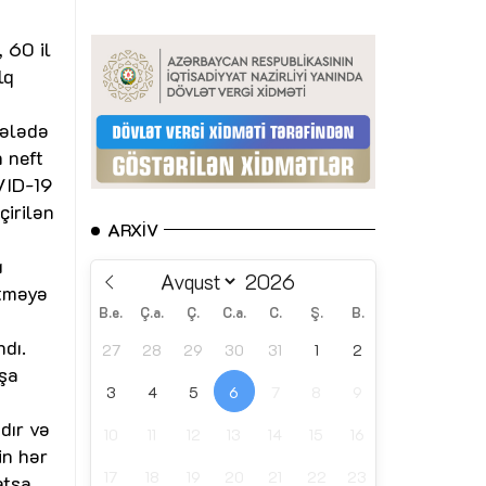
, 60 il
lq
hələdə
n neft
OVID-19
çirilən
ARXIV
u
etməyə
B.e.
Ç.a.
Ç.
C.a.
C.
Ş.
B.
ndı.
27
28
29
30
31
1
2
aşa
3
4
5
6
7
8
9
dır və
10
11
12
13
14
15
16
in hər
17
18
19
20
21
22
23
atsa