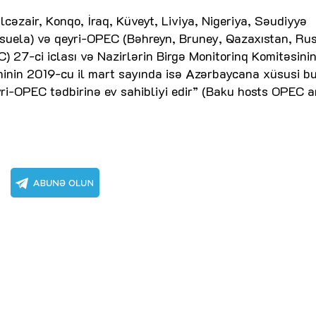
cəzair, Konqo, İraq, Küveyt, Liviya, Nigeriya, Səudiyyə
nesuela) və qeyri-OPEC (Bəhreyn, Bruney, Qazaxıstan, Rus
C) 27-ci iclası və Nazirlərin Birgə Monitorinq Komitəsini
ninin 2019-cu il mart sayında isə Azərbaycana xüsusi bu
ri-OPEC tədbirinə ev sahibliyi edir” (Baku hosts OPEC 