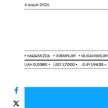
6 avqust 2026
HAQQIMIZDA
XƏBƏRLƏR
MÜSAHIBƏLƏR
EL
0,6486
UAH
0,0380
USD
1,7000
EUR
1,9633