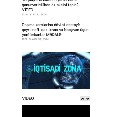
qanunvericilikdə öz əksini tapıb?
VİDEO
15:46
31 İYUL, 2026
Daşıma xərclərinə dövlət dəstəyi:
qeyri-neft-qaz ixracı və Naxçıvan üçün
yeni imkanlar
MƏQALƏ
11:59
5 AVQUST, 2026
VIDEO