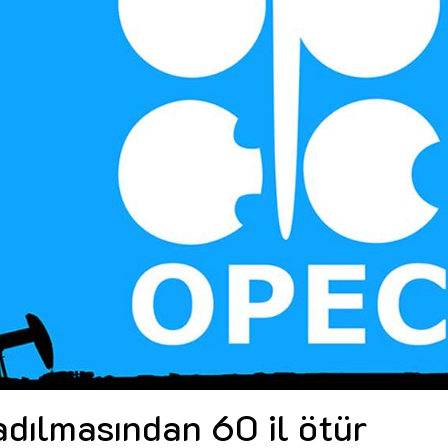
Dünya iqtisadiyyatında vergi
Nicat İmanov: "Vergi qanunv
siyasətinin imperativləri
MƏQALƏ
dəyişikliklər sahibkarlıq m
yaxşılaşdırılmasına xidmət 
MÜSAHİBƏ
Əvəz Quliyev: “Yumşaq keçid
sayəsində aparılmış islahatın nəticələri
qorunub saxlanılacaq”
MÜSAHİBƏ
Aytən Kərimova: “Məqsədi
inklüziv iş mühiti yaratmaq
öyrənən komanda formalaş
Maliyyə planlaması prizmasında
MÜSAHİBƏ
büdcəyə baxış
MƏQALƏ
Azərbaycanda dövlət-özəl 
Gülminə Məlikzadə: “Azərbaycan
çərçivəsində həyata keçirilə
Bacarıqlar Akseleratoru” ixtisaslaşmış
layihə
VİDEO
kadrların hazırlanmasını hədəfləyir”
Aydın Hüseynov: “Əsrin mü
Azərbaycanın iqtisadi suve
təmin edən əsas dayaqlard
MÜSAHİBƏ
dılmasından 60 il ötür