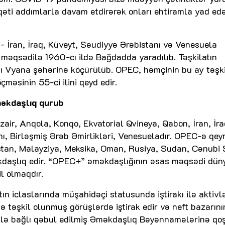
i qəti addımlarla davam etdirərək onları ehtiramla yad ed
- İran, İraq, Küveyt, Səudiyyə Ərəbistanı və Venesuela
 məqsədilə 1960-cı ildə Bağdadda yaradılıb. Təşkilatın
tı Vyana şəhərinə köçürülüb. OPEC, həmçinin bu ay təşki
çməsinin 55-ci ilini qeyd edir.
əkdaşlıq qurub
zair, Anqola, Konqo, Ekvatorial Qvineya, Qabon, İran, İra
nı, Birləşmiş Ərəb Əmirlikləri, Venesueladır. OPEC-ə qey
stan, Malayziya, Meksika, Oman, Rusiya, Sudan, Cənubi
kdaşlıq edir. “OPEC+” əməkdaşlığının əsas məqsədi dün
l olmaqdır.
 iclaslarında müşahidəçi statusunda iştirakı ilə aktivlə
 təşkil olunmuş görüşlərdə iştirak edir və neft bazarını
i ilə bağlı qəbul edilmiş Əməkdaşlıq Bəyənnamələrinə qoş