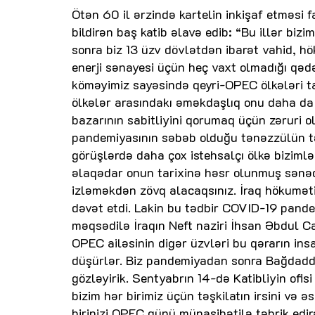
Ötən 60 il ərzində kartelin inkişaf etməsi
bildirən baş katib əlavə edib: “Bu illər biz
sonra biz 13 üzv dövlətdən ibarət vahid, hö
enerji sənayesi üçün heç vaxt olmadığı qədər
köməyimiz sayəsində qeyri-OPEC ölkələri 
ölkələr arasındakı əməkdaşlıq onu daha da g
bazarının sabitliyini qorumaq üçün zəruri o
pandemiyasının səbəb olduğu tənəzzülün təsi
görüşlərdə daha çox istehsalçı ölkə bizimlə 
əlaqədar onun tarixinə həsr olunmuş sənədli 
izləməkdən zövq alacaqsınız. İraq hökumət
dəvət etdi. Lakin bu tədbir COVID-19 pande
məqsədilə İraqın Neft naziri İhsan Əbdul Ca
OPEC ailəsinin digər üzvləri bu qərarın in
düşürlər. Biz pandemiyadan sonra Bağdadda
gözləyirik. Sentyabrın 14-də Katibliyin ofi
bizim hər birimiz üçün təşkilatın irsini və ə
birinizi OPEC günü münasibətilə təbrik edi