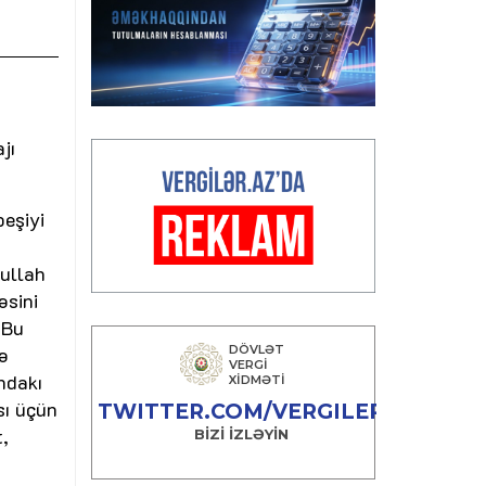
jı
beşiyi
ullah
əsini
 Bu
ə
ındakı
sı üçün
t,