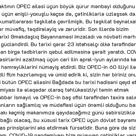
 faktının OPEC ailəsi üçün böyük qürur mənbəyi olduğunu
im üçün enişli-yoxuşlu keçsə də, çətinliklərlə üzləşsək də
kumətlərarası təşkilata çevrilmişik. Bu təşkilat beynəlxa
 müvafiq, təqdirəlayiq və zəruridir. Son illərdə bizim
tarixi Əməkdaşlıq Bəyannaməsi imzaladı və növbəti mər
ücləndirdi. Bu tarixi qərar 23 istehsalçı ölkə tərəfində
lan birgə tədbirlərin qəbul edilməsinə şərait yaratdı. C
rlərini azaltmaq üçün cari ilin aprel-iyun aylarında ke
həmrəyliklərini nümayiş etdirdi. Biz OPEC-in 60 illiyi ilə
film hazırlamışıq və ümid edirik ki, sizin hər biriniz on
i bütün OPEC ailəsini Bağdada bu tarixi hadisəni qeyd 
miyası ilə əlaqədar olaraq təhlükəsizliyi təmin etmək
bbar İsmayıl və OPEC-in baş ofisi tərəfindən təxirə salı
sanların sağlamlıq və müdafiəsi üçün önəmli olduğunu b
kı keçmiş məkanımıza qayıdacağımız günü səbirsizliklə
si bağlı olacaq, bu xüsusi tarix OPEC üçün dövlət bayramı
sas prinsiplərini əks etdirmək fürsətidir. Buna görə də siz
rəm. COVID-19 pandemiyası bizə müəyyən çətinliklər yar