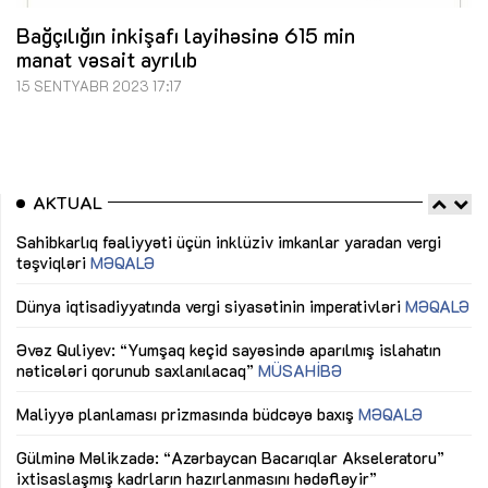
Bağçılığın inkişafı layihəsinə 615 min
manat vəsait ayrılıb
15 SENTYABR 2023 17:17
AKTUAL
Sahibkarlıq fəaliyyəti üçün inklüziv imkanlar yaradan vergi
“D
təşviqləri
MƏQALƏ
fə
lıq
Dünya iqtisadiyyatında vergi siyasətinin imperativləri
MƏQALƏ
Ni
mü
Əvəz Quliyev: “Yumşaq keçid sayəsində aparılmış islahatın
nəticələri qorunub saxlanılacaq”
MÜSAHİBƏ
Ay
ya
M
Maliyyə planlaması prizmasında büdcəyə baxış
MƏQALƏ
Az
Gülminə Məlikzadə: “Azərbaycan Bacarıqlar Akseleratoru”
ke
ixtisaslaşmış kadrların hazırlanmasını hədəfləyir”