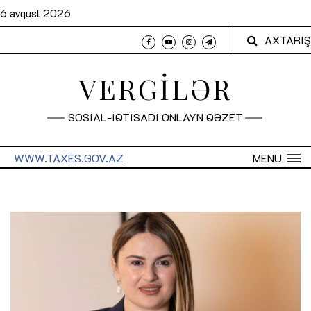
6 avqust 2026
AXTARIŞ
VERGİLƏR
SOSİAL-İQTİSADİ ONLAYN QƏZET
WWW.TAXES.GOV.AZ
MENU