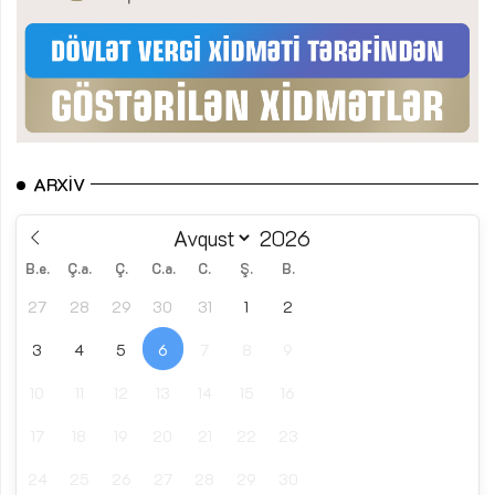
ARXIV
B.e.
Ç.a.
Ç.
C.a.
C.
Ş.
B.
27
28
29
30
31
1
2
3
4
5
6
7
8
9
10
11
12
13
14
15
16
17
18
19
20
21
22
23
24
25
26
27
28
29
30