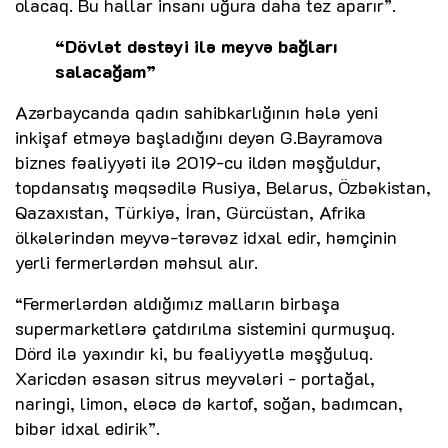
olacaq. Bu hallar insanı uğura daha tez aparır”.
“Dövlət dəstəyi ilə meyvə bağları
salacağam”
Azərbaycanda qadın sahibkarlığının hələ yeni
inkişaf etməyə başladığını deyən G.Bayramova
biznes fəaliyyəti ilə 2019-cu ildən məşğuldur,
topdansatış məqsədilə Rusiya, Belarus, Özbəkistan,
Qazaxıstan, Türkiyə, İran, Gürcüstan, Afrika
ölkələrindən meyvə-tərəvəz idxal edir, həmçinin
yerli fermerlərdən məhsul alır.
“Fermerlərdən aldığımız malların birbaşa
supermarketlərə çatdırılma sistemini qurmuşuq.
Dörd ilə yaxındır ki, bu fəaliyyətlə məşğuluq.
Xaricdən əsasən sitrus meyvələri - portağal,
naringi, limon, eləcə də kartof, soğan, badımcan,
bibər idxal edirik”.