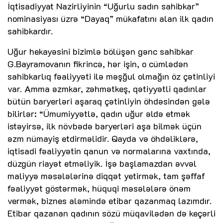
İqtisadiyyat Nazirliyinin “Uğurlu sadın sahibkar”
nominasiyası üzrə “Dayaq” mükafatını alan ilk qadın
sahibkardır.
Uğur hekayəsini bizimlə bölüşən gənc sahibkar
G.Bayramovanın fikrincə, hər işin, o cümlədən
sahibkarlıq fəaliyyəti ilə məşğul olmağın öz çətinliyi
var. Amma əzmkar, zəhmətkeş, qətiyyətli qadınlar
bütün baryerləri aşaraq çətinliyin öhdəsindən gələ
bilirlər: “Ümumiyyətlə, qadın uğur əldə etmək
istəyirsə, ilk növbədə baryerləri aşa bilmək üçün
əzm nümayiş etdirməlidir. Qayda və öhdəliklərə,
iqtisadi fəaliyyətin qanun və normalarına vaxtında,
düzgün riayət etməliyik. İşə başlamazdan əvvəl
maliyyə məsələlərinə diqqət yetirmək, tam şəffaf
fəaliyyət göstərmək, hüquqi məsələlərə önəm
vermək, biznes aləmində etibar qazanmaq lazımdır.
Etibar qazanan qadının sözü müqavilədən də keçərli