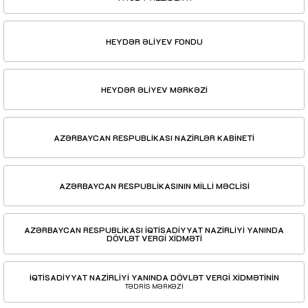
HEYDƏR ƏLİYEV FONDU
HEYDƏR ƏLİYEV MƏRKƏZİ
AZƏRBAYCAN RESPUBLİKASI NAZİRLƏR KABİNETİ
AZƏRBAYCAN RESPUBLİKASININ MİLLİ MƏCLİSİ
AZƏRBAYCAN RESPUBLİKASI İQTİSADİYYAT NAZİRLİYİ YANINDA
DÖVLƏT VERGİ XİDMƏTİ
İQTİSADİYYAT NAZİRLİYİ YANINDA DÖVLƏT VERGİ XİDMƏTİNİN
TƏDRİS MƏRKƏZİ