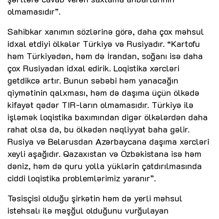
olmamasıdır”.
Sahibkar xanımın sözlərinə görə, daha çox məhsul
idxal etdiyi ölkələr Türkiyə və Rusiyadır. “Kartofu
həm Türkiyədən, həm də İrandan, soğanı isə daha
çox Rusiyadan idxal edirik. Loqistika xərcləri
getdikcə artır. Bunun səbəbi həm yanacağın
qiymətinin qalxması, həm də daşıma üçün ölkədə
kifayət qədər TIR-ların olmamasıdır. Türkiyə ilə
işləmək loqistika baxımından digər ölkələrdən daha
rahat olsa da, bu ölkədən nəqliyyat baha gəlir.
Rusiya və Belarusdan Azərbaycana daşıma xərcləri
xeyli aşağıdır. Qazaxıstan və Özbəkistana isə həm
dəniz, həm də quru yolla yüklərin çatdırılmasında
ciddi loqistika problemlərimiz yaranır”.
Təsisçisi olduğu şirkətin həm də yerli məhsul
istehsalı ilə məşğul olduğunu vurğulayan