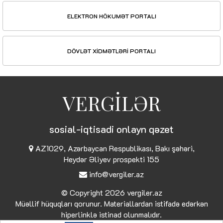
ELEKTRON HÖKUMƏT PORTALI
DÖVLƏT XİDMƏTLƏRİ PORTALI
VERGİLƏR
sosial-iqtisadi onlayn qəzet
AZ1029, Azərbaycan Respublikası, Bakı şəhəri,
Heydər Əliyev prospekti 155
info@vergiler.az
© Copyright 2026
vergiler.az
Müəllif hüquqları qorunur. Materiallardan istifadə edərkən
hiperlinklə istinad olunmalıdır.