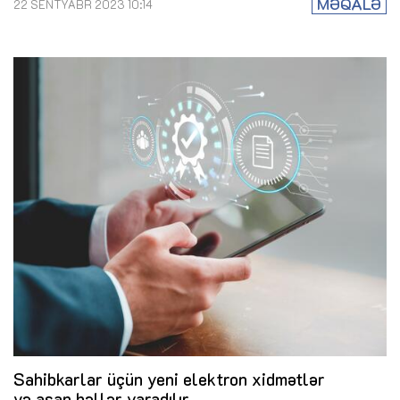
MƏQALƏ
22 SENTYABR 2023 10:14
Sahibkarlar üçün yeni elektron xidmətlər
və asan həllər yaradılır