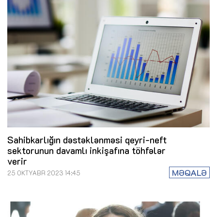
Sahibkarlığın dəstəklənməsi qeyri-neft
sektorunun davamlı inkişafına töhfələr
verir
MƏQALƏ
25 OKTYABR 2023 14:45