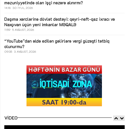
məzuniyyətində olan işçi nəzərə alınırmı?
14:18
30 İYUL, 2026
Daşıma xərclərinə dövlət dəstəyi: qeyri-neft-qaz ixracı və
Naxçıvan üçün yeni imkanlar
MƏQALƏ
11:59
5 AVQUST, 2026
“YouTube”dan əldə edilən gəlirlərə vergi güzəşti tətbiq
olunurmu?
09:35
3 AVQUST, 2026
VIDEO