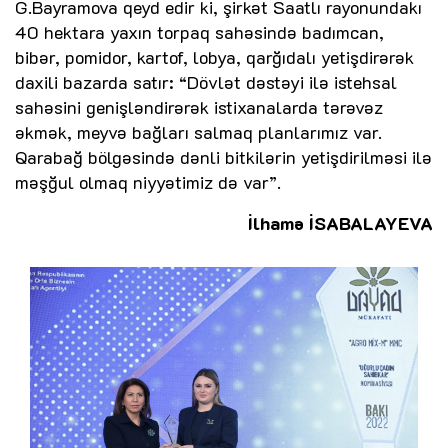
G.Bayramova qeyd edir ki, şirkət Saatlı rayonundakı
40 hektara yaxın torpaq sahəsində badımcan,
bibər, pomidor, kartof, lobya, qarğıdalı yetişdirərək
daxili bazarda satır: “Dövlət dəstəyi ilə istehsal
sahəsini genişləndirərək istixanalarda tərəvəz
əkmək, meyvə bağları salmaq planlarımız var.
Qarabağ bölgəsində dənli bitkilərin yetişdirilməsi ilə
məşğul olmaq niyyətimiz də var”.
İlhamə İSABALAYEVA