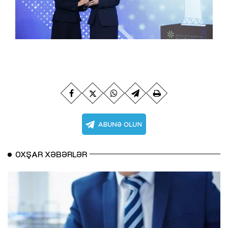
OXŞAR XƏBƏRLƏR