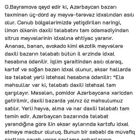
G.Bayramova qeyd edir ki, Azərbaycan bazarı
təxminən üç-dörd ay meyvə-tərəvəz idxalından asılı
olur. Cənub bölgələrimizdə yetişdirilən naringi,
limon ölkənin daxili tələbatını tam ödəmədiyindən
sitrus meyvələrinin idxalına ehtiyac yaranır.
Ananas, banan, avokado kimi ekzotik meyvələrə
daxili bazarın tələbatı bütün il ərzində idxal
hesabına ödənilir. İqlim şəraitindən asılı olaraq,
kartof və soğan bəzən idxal olunur, əksər hallarda
isə tələbat yerli istehsal hesabına ödənilir: “Elə
məhsullar var ki, tələbatı daxili istehsal tam
qarşılayır. Məsələn, pomidor Azərbaycana xaricdən
gətirilmir, daxili bazarda yalnız öz məhsulumuz
satılır. Yerli heyva, alma və nar daxili tələbatı tam
təmin edir. Azərbaycan bazarında tələbat
yarandığına görə ilin əksər aylarında kartofu idxal
etməyə məcbur oluruq. Bunun bir səbəbi də müvafiq
şərtlərə cavab verən saxlama anbarlarının