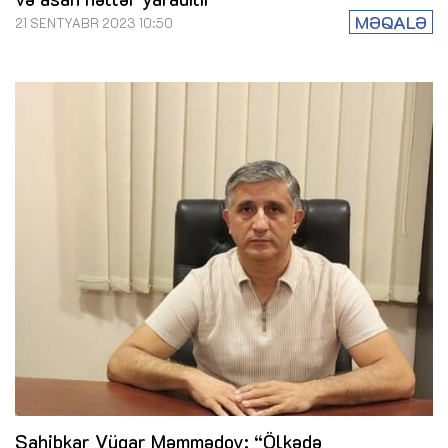
MƏQALƏ
21 SENTYABR 2023 10:50
Sahibkar Vüqar Məmmədov: “Ölkədə