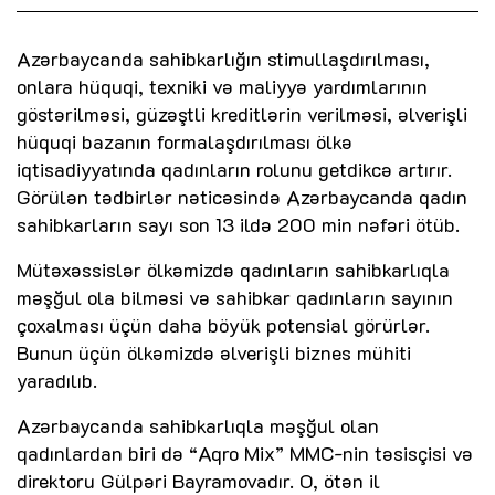
Azərbaycanda sahibkarlığın stimullaşdırılması,
onlara hüquqi, texniki və maliyyə yardımlarının
göstərilməsi, güzəştli kreditlərin verilməsi, əlverişli
hüquqi bazanın formalaşdırılması ölkə
iqtisadiyyatında qadınların rolunu getdikcə artırır.
Görülən tədbirlər nəticəsində Azərbaycanda qadın
sahibkarların sayı son 13 ildə 200 min nəfəri ötüb.
Mütəxəssislər ölkəmizdə qadınların sahibkarlıqla
məşğul ola bilməsi və sahibkar qadınların sayının
çoxalması üçün daha böyük potensial görürlər.
Bunun üçün ölkəmizdə əlverişli biznes mühiti
yaradılıb.
Azərbaycanda sahibkarlıqla məşğul olan
qadınlardan biri də “Aqro Mix” MMC-nin təsisçisi və
direktoru Gülpəri Bayramovadır. O, ötən il