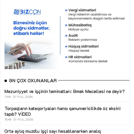
ƏN ÇOX OXUNANLAR
Məzuniyyət və işçinin təminatları: Əmək Məcəlləsi nə deyir?
11:54
31 İYUL, 2026
Torpaqların kateqoriyaları hansı qanunvericilikdə öz əksini
tapıb?
VİDEO
15:46
31 İYUL, 2026
Orta aylıq muzdlu işçi sayı hesablanarkən analıq