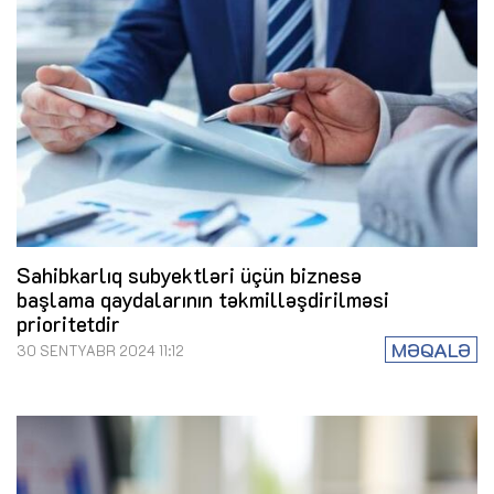
Sahibkarlıq subyektləri üçün biznesə
başlama qaydalarının təkmilləşdirilməsi
prioritetdir
MƏQALƏ
30 SENTYABR 2024 11:12