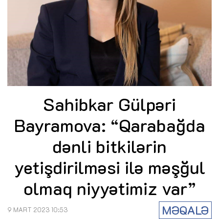
Sahibkar Gülpəri
Bayramova: “Qarabağda
dənli bitkilərin
yetişdirilməsi ilə məşğul
olmaq niyyətimiz var”
MƏQALƏ
9 MART 2023 10:53