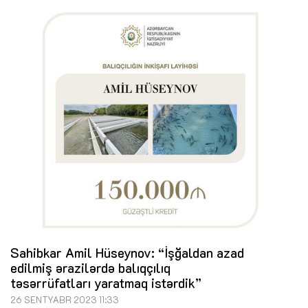
Sahibkar Amil Hüseynov: “İşğaldan azad
edilmiş ərazilərdə balıqçılıq
təsərrüfatları yaratmaq istərdik”
26 SENTYABR 2023 11:33