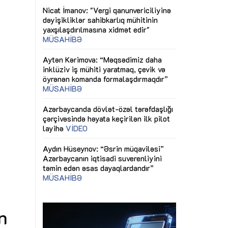
Nicat İmanov: "
Azərbaycanda dövlət-özəl tərəfdaşlığı
dəyişikliklər s
çərçivəsində həyata keçirilən ilk pilot
yaxşılaşdırılma
layihə
VİDEO
MÜSAHİBƏ
Aydın Hüseynov: “Əsrin müqaviləsi”
Aytən Kərimov
Azərbaycanın iqtisadi suverenliyini
Sahibkarlıq fəaliyyəti üçün inklüziv
inklüziv iş müh
təmin edən əsas dayaqlardandır”
imkanlar yaradan vergi təşviqləri
öyrənən komand
MÜSAHİBƏ
MƏQALƏ
MÜSAHİBƏ
Dünya iqtisadiyyatında vergi
Azərbaycanda d
siyasətinin imperativləri
MƏQALƏ
çərçivəsində hə
layihə
VİDEO
Əvəz Quliyev: “Yumşaq keçid
sayəsində aparılmış islahatın nəticələri
Aydın Hüseynov
qorunub saxlanılacaq”
MÜSAHİBƏ
Azərbaycanın iq
təmin edən əsa
Maliyyə planlaması prizmasında
MÜSAHİBƏ
büdcəyə baxış
MƏQALƏ
Gülminə Məlikzadə: “Azərbaycan
n
Bacarıqlar Akseleratoru” ixtisaslaşmış
kadrların hazırlanmasını hədəfləyir”