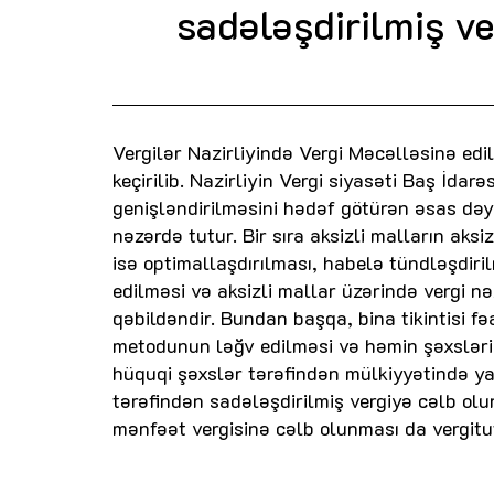
sadələşdirilmiş v
Vergilər Nazirliyində Vergi Məcəlləsinə edilm
keçirilib. Nazirliyin Vergi siyasəti Baş İdar
genişləndirilməsini hədəf götürən əsas dəyişi
nəzərdə tutur. Bir sıra aksizli malların aksi
isə optimallaşdırılması, habelə tündləşdiril
edilməsi və aksizli mallar üzərində vergi nəz
qəbildəndir. Bundan başqa, bina tikintisi fə
metodunun ləğv edilməsi və həmin şəxslərin
hüquqi şəxslər tərəfindən mülkiyyətində ya
tərəfindən sadələşdirilmiş vergiyə cəlb ol
mənfəət vergisinə cəlb olunması da vergit