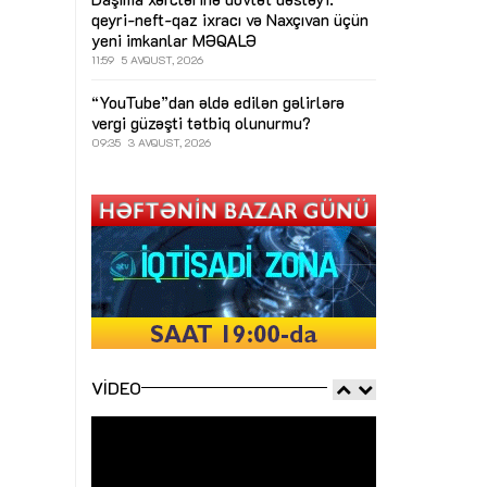
qeyri-neft-qaz ixracı və Naxçıvan üçün
yeni imkanlar
MƏQALƏ
11:59
5 AVQUST, 2026
“YouTube”dan əldə edilən gəlirlərə
vergi güzəşti tətbiq olunurmu?
09:35
3 AVQUST, 2026
VIDEO