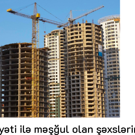
Dünya iqtisadiyyatında vergi
siyasətinin imperativləri
MƏQALƏ
Əvəz Quliyev: “Yumşaq keçid
sayəsində aparılmış islahatın nəticələri
qorunub saxlanılacaq”
MÜSAHİBƏ
Maliyyə planlaması prizmasında
büdcəyə baxış
MƏQALƏ
Gülminə Məlikzadə: “Azərbaycan
Bacarıqlar Akseleratoru” ixtisaslaşmış
kadrların hazırlanmasını hədəfləyir”
yyəti ilə məşğul olan şəxsləri