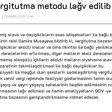
ergitutma metodu ləğv edilib
3 DEKABR 2019 12:14
iş əlavə və dəyişikliklərin əsas istiqamətləri ilə bağlı b
əsinin rəisi Samirə Musayeva bildirib ki, vergitutma bazası
kliklər aksizli mallar və bina tikintisi ilə bağlı yeniliklə
z dərəcələrinin artırılması, digər malların aksiz dərəcələr
məmiş alkoqollu içkilərin aksizli malların siyahısına əla
arətinin təkmilləşdirilməsi ilə bağlı dəyişikliklər bu
aliyyəti ilə məşğul olan şəxslərin sadələşdirilmiş vergit
 vahid vergi rejimində fəaliyyət göstərməsinin təmin ol
şayış və qeyri-yaşayış sahələrinin təqdim edilməsinin n
unmasının ləğv edilməsi və həmin əməliyyatların ƏDV-yə
utma bazasının genişləndirilməsinə xidmət edəcək.