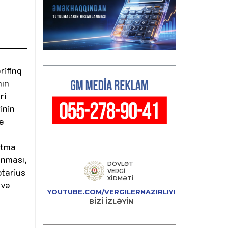
rifinq
nın
ri
inin
və
utma
unması,
otarius
 və