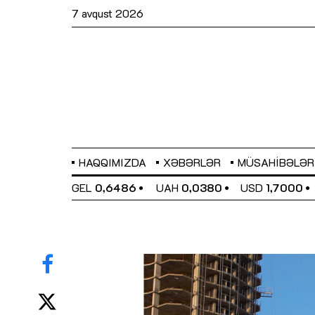
7 avqust 2026
HAQQIMIZDA
XƏBƏRLƏR
MÜSAHIBƏLƏR
EL
0,6486
UAH
0,0380
USD
1,7000
EUR
1,9633