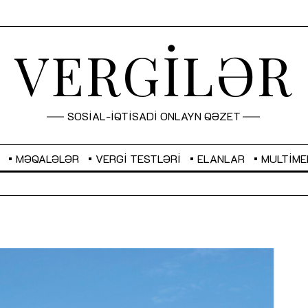
VERGİLƏR
SOSİAL-İQTİSADİ ONLAYN QƏZET
MƏQALƏLƏR
VERGI TESTLƏRI
ELANLAR
MULTIME
GBP
2,2882
RUB
2,1023
Sahibkarlıq fəaliyyəti üçün inklüziv
imkanlar yaradan vergi təşviqləri
MƏQALƏ