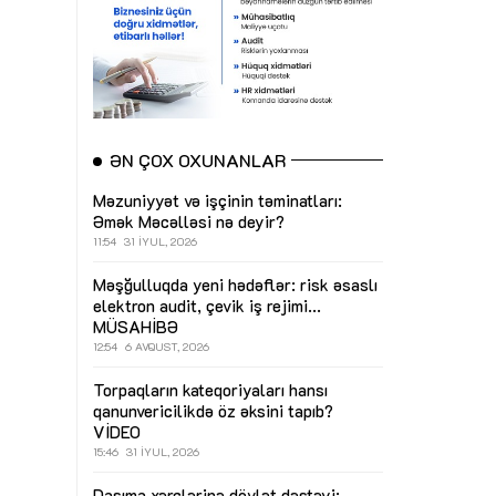
ƏN ÇOX OXUNANLAR
Məzuniyyət və işçinin təminatları:
Əmək Məcəlləsi nə deyir?
11:54
31 İYUL, 2026
Məşğulluqda yeni hədəflər: risk əsaslı
elektron audit, çevik iş rejimi...
MÜSAHİBƏ
12:54
6 AVQUST, 2026
Torpaqların kateqoriyaları hansı
qanunvericilikdə öz əksini tapıb?
VİDEO
15:46
31 İYUL, 2026
Daşıma xərclərinə dövlət dəstəyi: