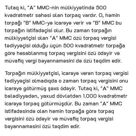
Tutaq ki, "A" MMC-nin mülkiyyətində 500
kvadratmetr sahəsi olan torpaq vardır. O, həmin
torpağı "B" MMC-yə icarəyə verir və "B" MMC bu
torpağın istifadəçisi olur. Bu zaman torpağın
mülkiyyətçisi olan "A" MMC özü torpaq vergisi
tədiyyəçisi olduğu üçün 500 kvadratmetr torpağa
görə hesablanmış torpaq vergisini özü ödəyir və
müvafiq vergi bəyannaməsini də özü təqdim edir.
Torpağın mülkiyyətçisi, icarəyə verən torpaq vergisi
tədiyyəçisi olmadıqda o zaman torpaq vergisini onu
icarəyə götürmüş şəxs ödəyir. Tutaq ki, "A" MMC
bələdiyyədən, yaxud dövlətdən 1.000 kvadratmetr
icarəyə torpaq götürmüşdür. Bu zaman "A" MMC
istifadəsində olan həmin torpağa görə torpaq
vergisini özü ödəyir və müvafiq torpaq vergisi
bəyannaməsini özü təqdim edir.