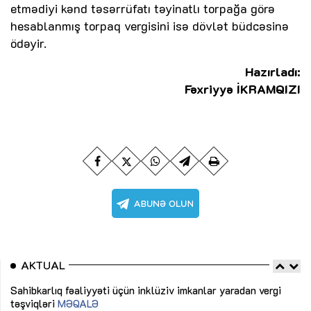
etmədiyi kənd təsərrüfatı təyinatlı torpağa görə
hesablanmış torpaq vergisini isə dövlət büdcəsinə
ödəyir.
Hazırladı:
Fəxriyyə İKRAMQIZI
AKTUAL
Sahibkarlıq fəaliyyəti üçün inklüziv imkanlar yaradan vergi
“D
təşviqləri
MƏQALƏ
fə