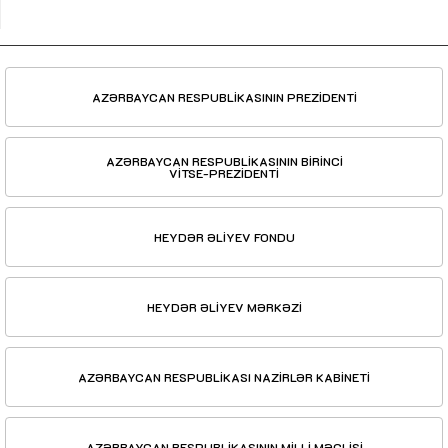
AZƏRBAYCAN RESPUBLİKASININ PREZİDENTİ
AZƏRBAYCAN RESPUBLİKASININ BİRİNCİ
VİTSE-PREZİDENTİ
HEYDƏR ƏLİYEV FONDU
HEYDƏR ƏLİYEV MƏRKƏZİ
AZƏRBAYCAN RESPUBLİKASI NAZİRLƏR KABİNETİ
AZƏRBAYCAN RESPUBLİKASININ MİLLİ MƏCLİSİ