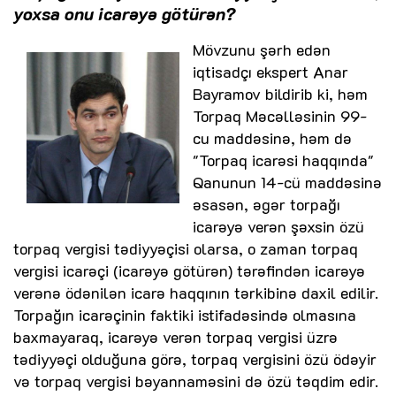
yoxsa onu icarəyə götürən?
Mövzunu şərh edən
iqtisadçı ekspert Anar
Bayramov bildirib ki, həm
Torpaq Məcəlləsinin 99-
cu maddəsinə, həm də
"Torpaq icarəsi haqqında"
Qanunun 14-cü maddəsinə
əsasən, əgər torpağı
icarəyə verən şəxsin özü
torpaq vergisi tədiyyəçisi olarsa, o zaman torpaq
vergisi icarəçi (icarəyə götürən) tərəfindən icarəyə
verənə ödənilən icarə haqqının tərkibinə daxil edilir.
Torpağın icarəçinin faktiki istifadəsində olmasına
baxmayaraq, icarəyə verən torpaq vergisi üzrə
tədiyyəçi olduğuna görə, torpaq vergisini özü ödəyir
və torpaq vergisi bəyannaməsini də özü təqdim edir.