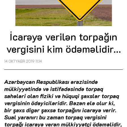
İcarəyə verilən torpağın
vergisini kim ödəməlidir...
14 OKTYABR 2019 11:14
Azərbaycan Respublikası ərazisində
mülkiyyətində və istifadəsində torpaq
sahələri olan fiziki və hüquqi şəxslər torpaq
vergisinin ödəyiciləridir. Bəzən elə olur ki,
bir şəxs digər şəxsə torpağını icarəyə verir.
Sual yaranır: bu zaman torpaq vergisini
torpağı icarəyə verən mülkiyyətçi ödəməlidir,