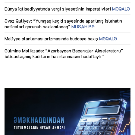
lıq
Dünya iqtisadiyyatında vergi siyasətinin imperativləri
MƏQALƏ
Ni
mü
Əvəz Quliyev: “Yumşaq keçid sayəsində aparılmış islahatın
nəticələri qorunub saxlanılacaq”
MÜSAHİBƏ
Ay
ya
M
Maliyyə planlaması prizmasında büdcəyə baxış
MƏQALƏ
Az
Gülminə Məlikzadə: “Azərbaycan Bacarıqlar Akseleratoru”
ke
ixtisaslaşmış kadrların hazırlanmasını hədəfləyir”
Ay
su