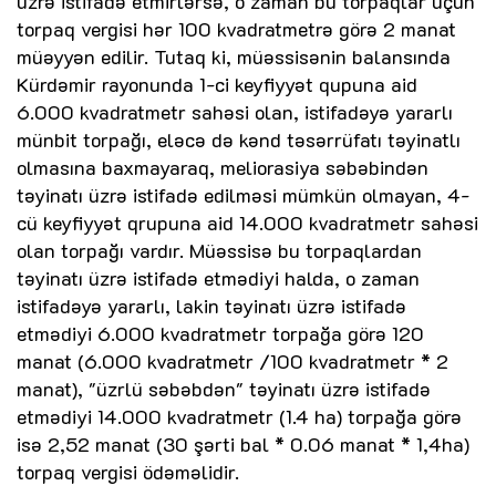
üzrə istifadə etmirlərsə, o zaman bu torpaqlar üçün
torpaq vergisi hər 100 kvadratmetrə görə 2 manat
müəyyən edilir. Tutaq ki, müəssisənin balansında
Kürdəmir rayonunda 1-ci keyfiyyət qupuna aid
6.000 kvadratmetr sahəsi olan, istifadəyə yararlı
münbit torpağı, eləcə də kənd təsərrüfatı təyinatlı
olmasına baxmayaraq, meliorasiya səbəbindən
təyinatı üzrə istifadə edilməsi mümkün olmayan, 4-
cü keyfiyyət qrupuna aid 14.000 kvadratmetr sahəsi
olan torpağı vardır. Müəssisə bu torpaqlardan
təyinatı üzrə istifadə etmədiyi halda, o zaman
istifadəyə yararlı, lakin təyinatı üzrə istifadə
etmədiyi 6.000 kvadratmetr torpağa görə 120
manat (6.000 kvadratmetr /100 kvadratmetr * 2
manat), "üzrlü səbəbdən" təyinatı üzrə istifadə
etmədiyi 14.000 kvadratmetr (1.4 ha) torpağa görə
isə 2,52 manat (30 şərti bal * 0.06 manat * 1,4ha)
torpaq vergisi ödəməlidir.