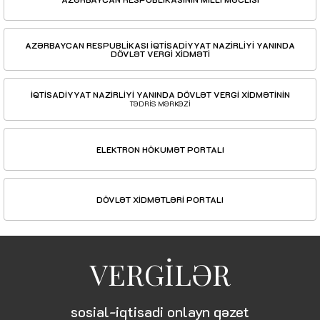
AZƏRBAYCAN RESPUBLİKASI İQTİSADİYYAT NAZİRLİYİ YANINDA
DÖVLƏT VERGİ XİDMƏTİ
İQTİSADİYYAT NAZİRLİYİ YANINDA DÖVLƏT VERGİ XİDMƏTİNİN
TƏDRİS MƏRKƏZİ
ELEKTRON HÖKUMƏT PORTALI
DÖVLƏT XİDMƏTLƏRİ PORTALI
VERGİLƏR
sosial-iqtisadi onlayn qəzet