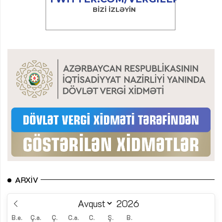
ARXIV
B.e.
Ç.a.
Ç.
C.a.
C.
Ş.
B.