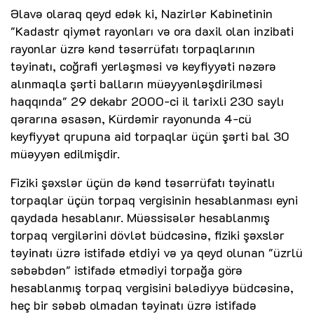
Əlavə olaraq qeyd edək ki, Nazirlər Kabinetinin
"Kadastr qiymət rayonları və ora daxil olan inzibati
rayonlar üzrə kənd təsərrüfatı torpaqlarının
təyinatı, coğrafi yerləşməsi və keyfiyyəti nəzərə
alınmaqla şərti balların müəyyənləşdirilməsi
haqqında" 29 dekabr 2000-ci il tarixli 230 saylı
qərarına əsasən, Kürdəmir rayonunda 4-cü
keyfiyyət qrupuna aid torpaqlar üçün şərti bal 30
müəyyən edilmişdir.
Fiziki şəxslər üçün də kənd təsərrüfatı təyinatlı
torpaqlar üçün torpaq vergisinin hesablanması eyni
qaydada hesablanır. Müəssisələr hesablanmış
torpaq vergilərini dövlət büdcəsinə, fiziki şəxslər
təyinatı üzrə istifadə etdiyi və ya qeyd olunan "üzrlü
səbəbdən" istifadə etmədiyi torpağa görə
hesablanmış torpaq vergisini bələdiyyə büdcəsinə,
heç bir səbəb olmadan təyinatı üzrə istifadə