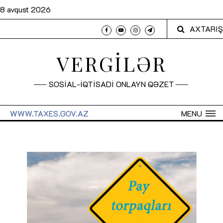
8 avqust 2026
AXTARIŞ
VERGİLƏR
SOSİAL-İQTİSADİ ONLAYN QƏZET
WWW.TAXES.GOV.AZ
MENU