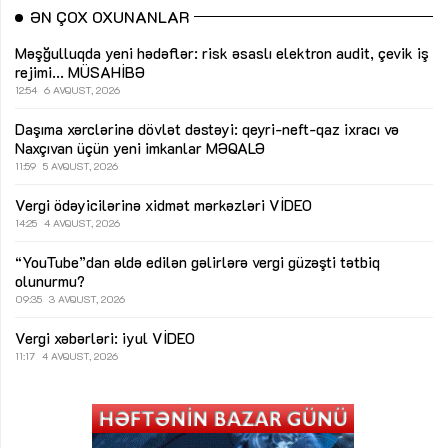
ƏN ÇOX OXUNANLAR
Məşğulluqda yeni hədəflər: risk əsaslı elektron audit, çevik iş
rejimi...
MÜSAHİBƏ
12:54
6 AVQUST, 2026
Daşıma xərclərinə dövlət dəstəyi: qeyri-neft-qaz ixracı və
Naxçıvan üçün yeni imkanlar
MƏQALƏ
11:59
5 AVQUST, 2026
Vergi ödəyicilərinə xidmət mərkəzləri
VİDEO
14:25
4 AVQUST, 2026
“YouTube”dan əldə edilən gəlirlərə vergi güzəşti tətbiq
olunurmu?
09:35
3 AVQUST, 2026
Vergi xəbərləri: iyul
VİDEO
11:17
4 AVQUST, 2026