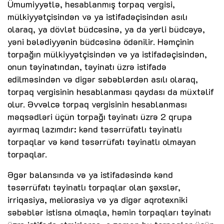
Ümumiyyətlə, hesablanmış torpaq vergisi,
mülkiyyətçisindən və ya istifadəçisindən asılı
olaraq, ya dövlət büdcəsinə, ya da yerli büdcəyə,
yəni bələdiyyənin büdcəsinə ödənilir. Həmçinin
torpağın mülkiyyətçisindən və ya istifadəçisindən,
onun təyinatından, təyinatı üzrə istifadə
edilməsindən və digər səbəblərdən asılı olaraq,
torpaq vergisinin hesablanması qaydası da müxtəlif
olur. Əvvəlcə torpaq vergisinin hesablanması
məqsədləri üçün torpağı təyinatı üzrə 2 qrupa
ayırmaq lazımdır: kənd təsərrüfatlı təyinatlı
torpaqlar və kənd təsərrüfatı təyinatlı olmayan
torpaqlar.
Əgər balansında və ya istifadəsində kənd
təsərrüfatı təyinatlı torpaqlar olan şəxslər,
irriqasiya, meliorasiya və ya digər aqrotexniki
səbəblər istisna olmaqla, həmin torpaqları təyinatı