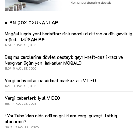
ƏN ÇOX OXUNANLAR
Məşğulluqda yeni hədəflər: risk əsaslı elektron audit, çevik iş
rejimi...
MÜSAHİBƏ
12:54
6 AVQUST, 2026
Daşıma xərclərinə dövlət dəstəyi: qeyri-neft-qaz ixracı və
Naxçıvan üçün yeni imkanlar
MƏQALƏ
11:59
5 AVQUST, 2026
Vergi ödəyicilərinə xidmət mərkəzləri
VİDEO
14:25
4 AVQUST, 2026
Vergi xəbərləri: iyul
VİDEO
11:17
4 AVQUST, 2026
“YouTube”dan əldə edilən gəlirlərə vergi güzəşti tətbiq
olunurmu?
09:35
3 AVQUST, 2026