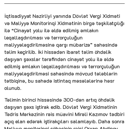
İqtisadiyyat Nazirliyi yanında Dövlət Vergi Xidməti
və Maliyyə Monitorinqi Xidmətinin birgə təşkilatçılığı
ilə “Cinayət yolu ilə əldə edilmiş əmlakın
leqallaşdırılması və terrorçuluğun
maliyyələşdirilməsinə qarşı mübarizə” sahəsində
təlim keçirilib. İki hissədən ibarət təlim öhdəlik
daşıyan şəxslər tərəfindən cinayət yolu ilə əldə
edilmiş əmlakın leqallaşdırılması və terrorçuluğun
maliyyələşdirilməsi sahəsində mövcud tələblərin
tətbiqinə, bu sahədə istintaq məsələlərinə həsr
olunub.
Təlimin birinci hissəsində 300-dən artıq öhdəlik
daşıyan şəxs iştirak edib. Dövlət Vergi Xidmətinin
Tədris Mərkəzinin rəis müavini Mirəli Kazımov tədbiri
açıq elan edərək iştirakçıları salamlayıb. Daha sonra
Maliyyə monitorinqi şöbəsinin rəisi Orxan Abdinov