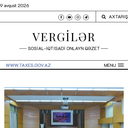
9 avqust 2026
AXTARIŞ
VERGİLƏR
SOSİAL-İQTİSADİ ONLAYN QƏZET
WWW.TAXES.GOV.AZ
MENU