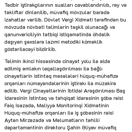
Tədbir iştirakçılarının sualları cavablandırılıb, rəy və
təkliflər dinlənilib, müvafiq mövzular barədə
izahatlar verilib. Dövlət Vergi Xidməti tərəfindən bu
mövzuda növbəti təlimlərin təşkil olunacağı və
qanunvericiliyin tətbiqi istiqamətində öhdəlik
daşıyan şəxslərə lazımi metodiki köməklik
göstəriləcəyi bildirilib.
Təlimin ikinci hissəsində cinayət yolu ilə əldə
edilmiş əmlakın leqallaşdırılması ilə bağlı
cinayətlərin istintaq məsələləri hüquq-mühafizə
orqanları nümayəndələrinin iştirakı ilə müzakirə
edilib. Vergi Cinayətlərinin İbtidai Araşdırılması Baş
İdarəsinin İstintaq və təhqiqat idarəsinin şöbə rəisi
Faiq İsazadə, Maliyyə Monitorinqi Xidmətinin
Hüquq-mühafizə orqanları ilə iş şöbəsinin rəisi
Aytən Mirzəzadə və Məlumatların təhlili
departamentinin direktoru Şahin Əliyev müvafiq