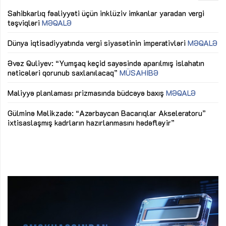
Sahibkarlıq fəaliyyəti üçün inklüziv imkanlar yaradan vergi
“D
təşviqləri
MƏQALƏ
fə
lıq
Dünya iqtisadiyyatında vergi siyasətinin imperativləri
MƏQALƏ
Ni
mü
Əvəz Quliyev: “Yumşaq keçid sayəsində aparılmış islahatın
nəticələri qorunub saxlanılacaq”
MÜSAHİBƏ
Ay
ya
M
Maliyyə planlaması prizmasında büdcəyə baxış
MƏQALƏ
Az
Gülminə Məlikzadə: “Azərbaycan Bacarıqlar Akseleratoru”
ke
ixtisaslaşmış kadrların hazırlanmasını hədəfləyir”
Ay
su