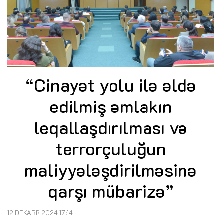
“Cinayət yolu ilə əldə
edilmiş əmlakın
leqallaşdırılması və
terrorçuluğun
maliyyələşdirilməsinə
qarşı mübarizə”
12 DEKABR 2024 17:14