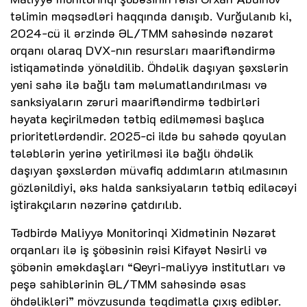
təlimin məqsədləri haqqında danışıb. Vurğulanıb ki,
2024-cü il ərzində ƏL/TMM sahəsində nəzarət
orqanı olaraq DVX-nın resursları maarifləndirmə
istiqamətində yönəldilib. Öhdəlik daşıyan şəxslərin
yeni sahə ilə bağlı tam məlumatlandırılması və
sanksiyaların zəruri maarifləndirmə tədbirləri
həyata keçirilmədən tətbiq edilməməsi başlıca
prioritetlərdəndir. 2025-ci ildə bu sahədə qoyulan
tələblərin yerinə yetirilməsi ilə bağlı öhdəlik
daşıyan şəxslərdən müvafiq addımların atılmasının
gözlənildiyi, əks halda sanksiyaların tətbiq ediləcəyi
iştirakçıların nəzərinə çatdırılıb.
Tədbirdə Maliyyə Monitorinqi Xidmətinin Nəzarət
orqanları ilə iş şöbəsinin rəisi Kifayət Nəsirli və
şöbənin əməkdaşları “Qeyri-maliyyə institutları və
peşə sahiblərinin ƏL/TMM sahəsində əsas
öhdəlikləri” mövzusunda təqdimatla çıxış ediblər.