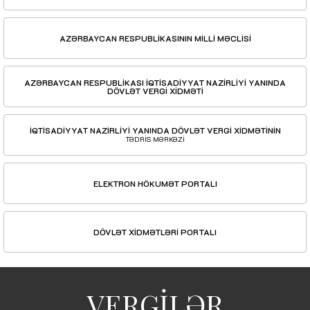
AZƏRBAYCAN RESPUBLİKASININ MİLLİ MƏCLİSİ
AZƏRBAYCAN RESPUBLİKASI İQTİSADİYYAT NAZİRLİYİ YANINDA
DÖVLƏT VERGİ XİDMƏTİ
İQTİSADİYYAT NAZİRLİYİ YANINDA DÖVLƏT VERGİ XİDMƏTİNİN
TƏDRİS MƏRKƏZİ
ELEKTRON HÖKUMƏT PORTALI
DÖVLƏT XİDMƏTLƏRİ PORTALI
VERGİLƏR