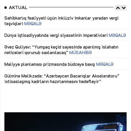
AKTUAL
Sahibkarlıq fəaliyyəti üçün inklüziv imkanlar yaradan vergi
“D
təşviqləri
MƏQALƏ
fə
lıq
Dünya iqtisadiyyatında vergi siyasətinin imperativləri
MƏQALƏ
Ni
mü
Əvəz Quliyev: “Yumşaq keçid sayəsində aparılmış islahatın
nəticələri qorunub saxlanılacaq”
MÜSAHİBƏ
Ay
ya
M
Maliyyə planlaması prizmasında büdcəyə baxış
MƏQALƏ
Az
Gülminə Məlikzadə: “Azərbaycan Bacarıqlar Akseleratoru”
ke
ixtisaslaşmış kadrların hazırlanmasını hədəfləyir”
Ay
su