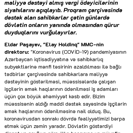
maliyyə dəstəyi almış vergi ödəyicilərinin
siyahılarını açıqlayıb. Proqram çərçivəsində
dəstək alan sahibkarlar çətin günlərdə
dövlətin onların yanında olmasından qürur
duyduqlarını vurğulayırlar.
Eldar Paşayev, "Elay Holdinq" MMC-nin
direktoru:
"Koronavirus (COVİD-19) pandemiyasının
Azərbaycan iqtisadiyyatına və sahibkarlıq
subyektlərinə mənfi təsirinin azaldılması ilə bağlı
tədbirlər çərçivəsində sahibkarlara maliyyə
dəstəyinin göstərilməsi, müəssisələrdə çalışan
işçilərin əmək haqlarının ödənilməsi iş adamları
üçün çox böyük əhəmiyyət kəsb edir. Bizim
müəssisənin aldığı maddi dəstək sayəsində işçilərin
əmək haqlarının ödənilməsinə nail olduq. Bu,
koronavirusdan sonrakı dövrdə fəaliyyətimizi bərpa
etmək üçün zəmin yaradır. Dövlətin göstərdiyi