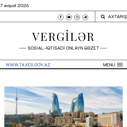
7 avqust 2026
AXTARIŞ
VERGİLƏR
SOSİAL-İQTİSADİ ONLAYN QƏZET
WWW.TAXES.GOV.AZ
MENU