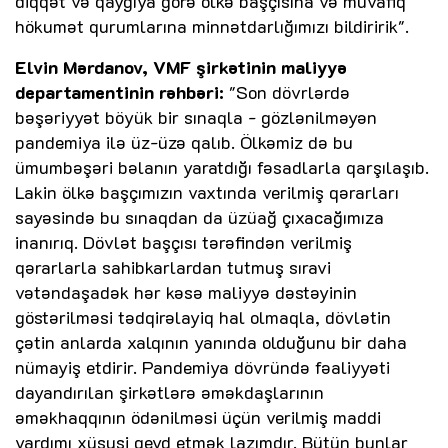
diqqət və qayğıya görə ölkə başçısına və müvafiq
hökumət qurumlarına minnətdarlığımızı bildiririk".
Elvin Mərdanov, VMF şirkətinin maliyyə
departamentinin rəhbəri:
"Son dövrlərdə
bəşəriyyət böyük bir sınaqla - gözlənilməyən
pandemiya ilə üz-üzə qalıb. Ölkəmiz də bu
ümumbəşəri bəlanın yaratdığı fəsadlarla qarşılaşıb.
Lakin ölkə başçımızın vaxtında verilmiş qərarları
sayəsində bu sınaqdan da üzüağ çıxacağımıza
inanırıq. Dövlət başçısı tərəfindən verilmiş
qərarlarla sahibkarlardan tutmuş sıravi
vətəndaşadək hər kəsə maliyyə dəstəyinin
göstərilməsi tədqirəlayiq hal olmaqla, dövlətin
çətin anlarda xalqının yanında olduğunu bir daha
nümayiş etdirir. Pandemiya dövründə fəaliyyəti
dayandırılan şirkətlərə əməkdaşlarının
əməkhaqqının ödənilməsi üçün verilmiş maddi
yardımı xüsusi qeyd etmək lazımdır. Bütün bunlar