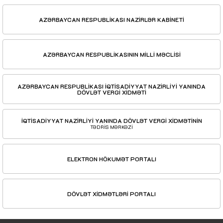
AZƏRBAYCAN RESPUBLİKASI NAZİRLƏR KABİNETİ
AZƏRBAYCAN RESPUBLİKASININ MİLLİ MƏCLİSİ
AZƏRBAYCAN RESPUBLİKASI İQTİSADİYYAT NAZİRLİYİ YANINDA
DÖVLƏT VERGİ XİDMƏTİ
İQTİSADİYYAT NAZİRLİYİ YANINDA DÖVLƏT VERGİ XİDMƏTİNİN
TƏDRİS MƏRKƏZİ
ELEKTRON HÖKUMƏT PORTALI
DÖVLƏT XİDMƏTLƏRİ PORTALI