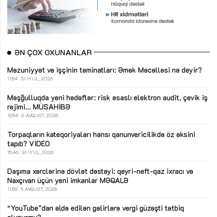
ƏN ÇOX OXUNANLAR
Məzuniyyət və işçinin təminatları: Əmək Məcəlləsi nə deyir?
11:54
31 İYUL, 2026
Məşğulluqda yeni hədəflər: risk əsaslı elektron audit, çevik iş
rejimi...
MÜSAHİBƏ
12:54
6 AVQUST, 2026
Torpaqların kateqoriyaları hansı qanunvericilikdə öz əksini
tapıb?
VİDEO
15:46
31 İYUL, 2026
Daşıma xərclərinə dövlət dəstəyi: qeyri-neft-qaz ixracı və
Naxçıvan üçün yeni imkanlar
MƏQALƏ
11:59
5 AVQUST, 2026
“YouTube”dan əldə edilən gəlirlərə vergi güzəşti tətbiq
olunurmu?