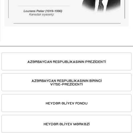
AZƏRBAYCAN RESPUBLİKASININ PREZİDENTİ
AZƏRBAYCAN RESPUBLİKASININ BİRİNCİ
VİTSE-PREZİDENTİ
HEYDƏR ƏLİYEV FONDU
HEYDƏR ƏLİYEV MƏRKƏZİ