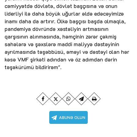
cəmiyyətdə dövlətə, dövlət başçısına və onun
liderliyi ilə daha böyük uğurlar əldə edəcəyimizə
inamı daha da artırır. Ölkə başçısı başda olmaqla,
pandemiya dövründə xəstəliyin artmasının
qarşısının alınmasında, həmçinin zərər çəkmiş
sahələrə və şəxslərə maddi maliyyə dəstəyinin
ayrılmasında təşəbbüsü, əməyi və dəstəyi olan hər
kəsə VMF şirkəti adından və öz adımdan dərin
təşəkürümü bildirirəm".