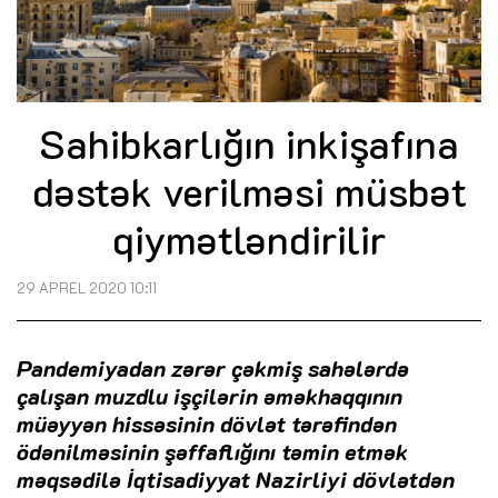
Sahibkarlığın inkişafına
dəstək verilməsi müsbət
qiymətləndirilir
29 APREL 2020 10:11
Pandemiyadan zərər çəkmiş sahələrdə
çalışan muzdlu işçilərin əməkhaqqının
müəyyən hissəsinin dövlət tərəfindən
ödənilməsinin şəffaflığını təmin etmək
məqsədilə İqtisadiyyat Nazirliyi dövlətdən