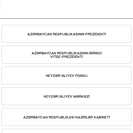
AZƏRBAYCAN RESPUBLİKASININ PREZİDENTİ
AZƏRBAYCAN RESPUBLİKASININ BİRİNCİ
VİTSE-PREZİDENTİ
HEYDƏR ƏLİYEV FONDU
HEYDƏR ƏLİYEV MƏRKƏZİ
AZƏRBAYCAN RESPUBLİKASI NAZİRLƏR KABİNETİ