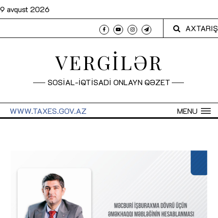
9 avqust 2026
AXTARIŞ
VERGİLƏR
SOSİAL-İQTİSADİ ONLAYN QƏZET
WWW.TAXES.GOV.AZ
MENU