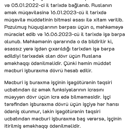
və 05.01.2022-ci il tarixdə bağlanıb. Ruslanın
əmək müqaviləsinə 16.01.2023-cü il tarixdə
müqavilə müddətinin bitməsi əsası ilə xitam verilib.
Pozulmuş hüquqlarının bərpası üçün o, məhkəməyə
müraciət edib və 16.06.2023-cü il tarixdə işə bərpa
olunub. Məhkəmənin qərarında o da bildirilir ki,
əsassız yerə işdən çıxarıldığı tarixdən işə bərpa
edildiyi tarixədək olan dövr üçün Ruslana
əməkhaqqı ödənilməlidir. Çünki həmin müddət
məcburi işburaxma dövrü hesab edilir.
Məcburi iş buraxma işçinin işəgötürənin təqsiri
ucbatından öz əmək funksiyalarının icrasını
müəyyən dövr üçün icra edə bilməməsidir. İşçi
tərəfindən işburaxma dövrü üçün işçiyə hər hansı
ödəniş olunmur, lakin işəgötürənin təqsiri
ucbatından məcburi işburaxma baş verərsə, işçinin
itirilmiş əməkhaqqı ödənilməlidir.