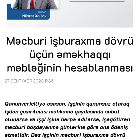
Məcburi işburaxma dövrü
üçün əməkhaqqı
məbləğinin hesablanması
27 SENTYABR 2023 11:35
Qanunvericiliyə əsasən, işçinin qanunsuz olaraq
işdən çıxarılması məhkəmə qaydasında sübut
olunarsa və işçi işinə bərpa edilərsə, işəgötürən
məcburi boşdayanma günlərinə görə ona ödəniş
etməlidir. Bəs işçinin məcburi işburaxma dövrü