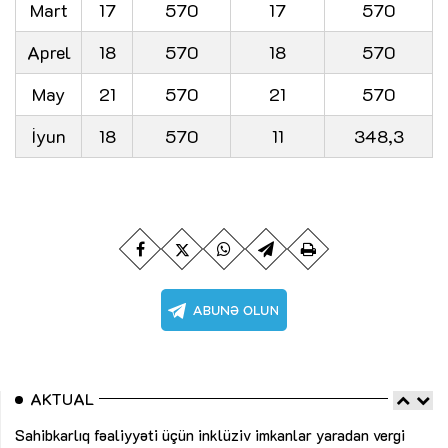
Mart
17
570
17
570
Aprel
18
570
18
570
May
21
570
21
570
İyun
18
570
11
348,3
AKTUAL
Sahibkarlıq fəaliyyəti üçün inklüziv imkanlar yaradan vergi
“D