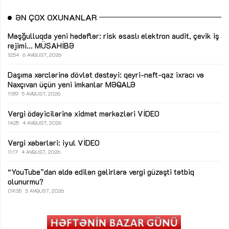
ƏN ÇOX OXUNANLAR
Məşğulluqda yeni hədəflər: risk əsaslı elektron audit, çevik iş
rejimi...
MÜSAHİBƏ
12:54
6 AVQUST, 2026
Daşıma xərclərinə dövlət dəstəyi: qeyri-neft-qaz ixracı və
Naxçıvan üçün yeni imkanlar
MƏQALƏ
11:59
5 AVQUST, 2026
Vergi ödəyicilərinə xidmət mərkəzləri
VİDEO
14:25
4 AVQUST, 2026
Vergi xəbərləri: iyul
VİDEO
11:17
4 AVQUST, 2026
“YouTube”dan əldə edilən gəlirlərə vergi güzəşti tətbiq
olunurmu?
09:35
3 AVQUST, 2026