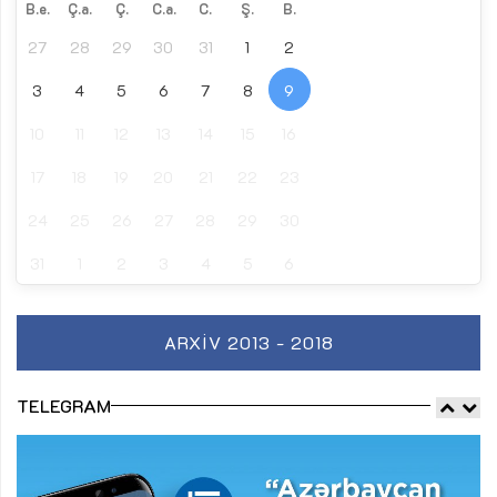
B.e.
Ç.a.
Ç.
C.a.
C.
Ş.
B.
27
28
29
30
31
1
2
3
4
5
6
7
8
9
10
11
12
13
14
15
16
17
18
19
20
21
22
23
24
25
26
27
28
29
30
31
1
2
3
4
5
6
ARXIV 2013 - 2018
TELEGRAM