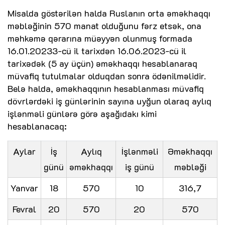
Misalda göstərilən halda Ruslanın orta əməkhaqqı
məbləğinin 570 manat olduğunu fərz etsək, ona
məhkəmə qərarına müəyyən olunmuş formada
16.01.20233-cü il tarixdən 16.06.2023-cü il
tarixədək (5 ay üçün) əməkhaqqı hesablanaraq
müvafiq tutulmalar olduqdan sonra ödənilməlidir.
Belə halda, əməkhaqqının hesablanması müvafiq
dövrlərdəki iş günlərinin sayına uyğun olaraq aylıq
işlənməli günlərə görə aşağıdakı kimi
hesablanacaq:
Aylar
İş
Aylıq
İşlənməli
Əməkhaqqı
günü
əməkhaqqı
iş günü
məbləği
Yanvar
18
570
10
316,7
Fevral
20
570
20
570