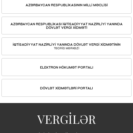
AZƏRBAYCAN RESPUBLİKASININ MİLLİ MƏCLİSİ
AZƏRBAYCAN RESPUBLİKASI İQTİSADİYYAT NAZİRLİYİ YANINDA
DÖVLƏT VERGİ XİDMƏTİ
İQTİSADİYYAT NAZİRLİYİ YANINDA DÖVLƏT VERGİ XİDMƏTİNİN
TƏDRİS MƏRKƏZİ
ELEKTRON HÖKUMƏT PORTALI
DÖVLƏT XİDMƏTLƏRİ PORTALI
VERGİLƏR