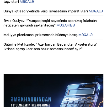
təşviqləri
MƏQALƏ
fə
lıq
Dünya iqtisadiyyatında vergi siyasətinin imperativləri
MƏQALƏ
Ni
mü
Əvəz Quliyev: “Yumşaq keçid sayəsində aparılmış islahatın
nəticələri qorunub saxlanılacaq”
MÜSAHİBƏ
Ay
ya
M
Maliyyə planlaması prizmasında büdcəyə baxış
MƏQALƏ
Az
Gülminə Məlikzadə: “Azərbaycan Bacarıqlar Akseleratoru”
ke
ixtisaslaşmış kadrların hazırlanmasını hədəfləyir”
Ay
su