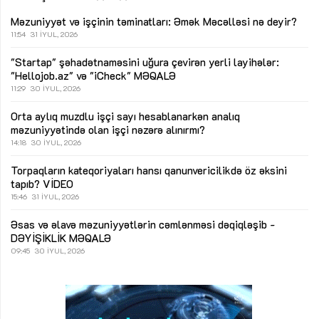
Məzuniyyət və işçinin təminatları: Əmək Məcəlləsi nə deyir?
11:54
31 İYUL, 2026
"Startap" şəhadətnaməsini uğura çevirən yerli layihələr:
"Hellojob.az" və "iCheck"
MƏQALƏ
11:29
30 İYUL, 2026
Orta aylıq muzdlu işçi sayı hesablanarkən analıq
məzuniyyətində olan işçi nəzərə alınırmı?
14:18
30 İYUL, 2026
Torpaqların kateqoriyaları hansı qanunvericilikdə öz əksini
tapıb?
VİDEO
15:46
31 İYUL, 2026
Əsas və əlavə məzuniyyətlərin cəmlənməsi dəqiqləşib -
DƏYİŞİKLİK
MƏQALƏ
09:45
30 İYUL, 2026