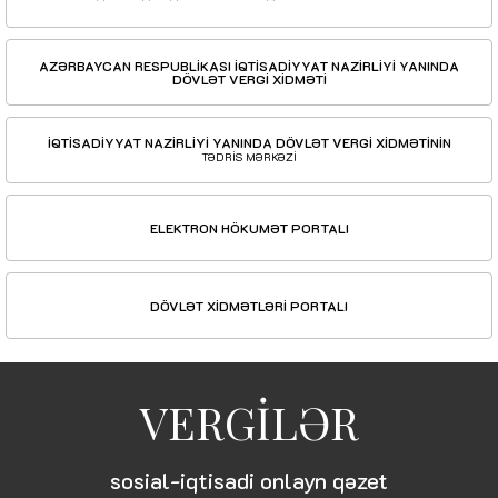
AZƏRBAYCAN RESPUBLİKASI İQTİSADİYYAT NAZİRLİYİ YANINDA
DÖVLƏT VERGİ XİDMƏTİ
İQTİSADİYYAT NAZİRLİYİ YANINDA DÖVLƏT VERGİ XİDMƏTİNİN
TƏDRİS MƏRKƏZİ
ELEKTRON HÖKUMƏT PORTALI
DÖVLƏT XİDMƏTLƏRİ PORTALI
VERGİLƏR
sosial-iqtisadi onlayn qəzet