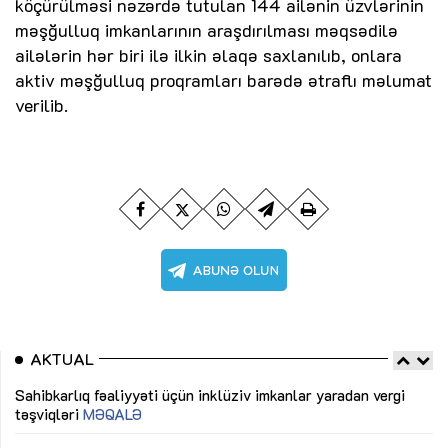
köçürülməsi nəzərdə tutulan 144 ailənin üzvlərinin
məşğulluq imkanlarının araşdırılması məqsədilə
ailələrin hər biri ilə ilkin əlaqə saxlanılıb, onlara
aktiv məşğulluq proqramları barədə ətraflı məlumat
verilib.
AKTUAL
Sahibkarlıq fəaliyyəti üçün inklüziv imkanlar yaradan vergi
“D
təşviqləri
MƏQALƏ
fə