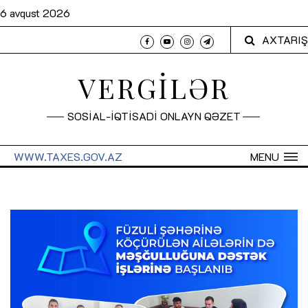
6 avqust 2026
AXTARIŞ
VERGİLƏR
SOSİAL-İQTİSADİ ONLAYN QƏZET
WWW.TAXES.GOV.AZ
MENU