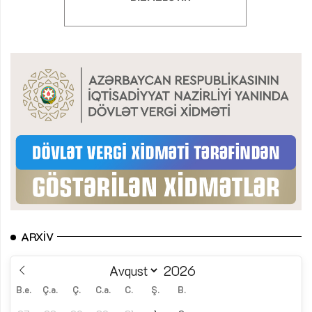
ARXIV
B.e.
Ç.a.
Ç.
C.a.
C.
Ş.
B.