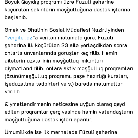
Böyük Qayıdış proqramı üzrə Füzuli şəhərinə
köçürülən sakinlərin məşğulluğuna dəstək işlərinə
başlanıb.
Əmək və Əhalinin Sosial Müdafiəsi Nazirliyindən
“
vergiler.az
”a verilən məlumata görə, Füzuli
şəhərinə ilk köçürülən 23 ailə yerləşdikdən sonra
onlarla ünvanlarında görüşlər keçirilib. Həmin
ailələrin üzvlərinin məşğulluq imkanları
qiymətləndirilib, onlara aktiv məşğulluq proqramları
(özünüməşğulluq proqramı, peşə hazırlığı kursları,
işədüzəltmə tədbirləri və s.) barədə məlumatlar
verilib.
Qiymətləndirmənin nəticəsinə uyğun olaraq qeyd
edilən proqramlar çərçivəsində həmin vətəndaşların
məşğulluğuna dəstək işləri aparılır.
Ümumilikdə isə ilk mərhələdə Füzuli şəhərinə