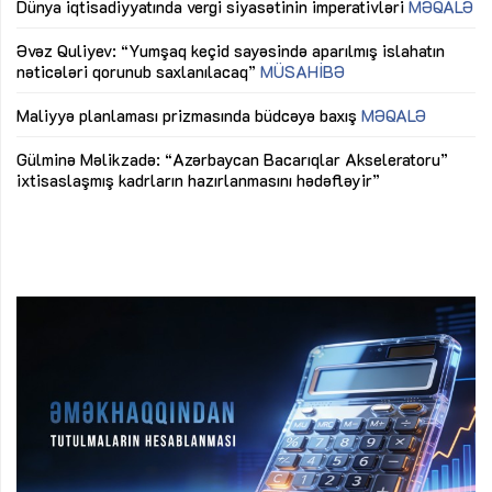
lıq
Dünya iqtisadiyyatında vergi siyasətinin imperativləri
MƏQALƏ
Ni
mü
Əvəz Quliyev: “Yumşaq keçid sayəsində aparılmış islahatın
nəticələri qorunub saxlanılacaq”
MÜSAHİBƏ
Ay
ya
M
Maliyyə planlaması prizmasında büdcəyə baxış
MƏQALƏ
Az
Gülminə Məlikzadə: “Azərbaycan Bacarıqlar Akseleratoru”
ke
ixtisaslaşmış kadrların hazırlanmasını hədəfləyir”
Ay
su