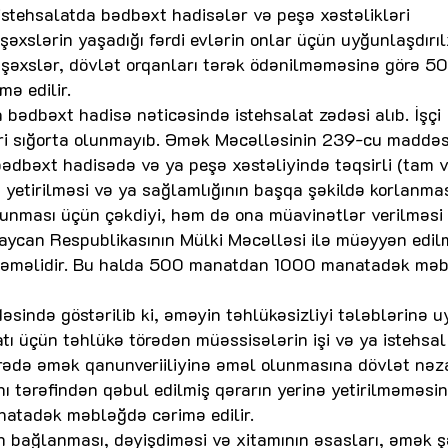
stehsalatda bədbəxt hadisələr və peşə xəstəlikləri
 şəxslərin yaşadığı fərdi evlərin onlar üçün uyğunlaşdırı
iki şəxslər, dövlət orqanları tərək ödənilməməsinə görə 5
ə edilir.
a bədbəxt hadisə nəticəsində istehsalat zədəsi alıb. İşçi
ari sığorta olunmayıb. Əmək Məcəlləsinin 239-cu maddəsi
bədbəxt hadisədə və ya peşə xəstəliyində təqsirli (tam 
 yetirilməsi və ya sağlamlığının başqa şəkildə korlanma
unması üçün çəkdiyi, həm də ona müavinətlər verilməsi 
aycan Respublikasının Mülki Məcəlləsi ilə müəyyən edil
 ödəməlidir. Bu halda 500 manatdan 1000 manatadək mə
əsində göstərilib ki, əməyin təhlükəsizliyi tələblərinə 
tı üçün təhlükə törədən müəssisələrin işi və ya istehsal
barədə əmək qanunveriiliyinə əməl olunmasına dövlət nəza
nı tərəfindən qəbul edilmiş qərarın yerinə yetirilməməsi
natadək məbləğdə cərimə edilir.
 bağlanması, dəyişdiməsi və xitamının əsasları, əmək şə