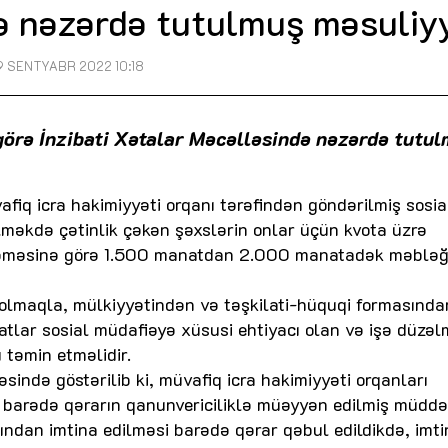
ə nəzərdə tutulmuş məsuliy
9 SENTYABR 2022 10:18
örə İnzibati Xətalar Məcəlləsində nəzərdə tutu
q icra hakimiyyəti orqanı tərəfindən göndərilmiş sosia
lməkdə çətinlik çəkən şəxslərin onlar üçün kvota üzrə
məməsinə görə 1.500 manatdan 2.000 manatadək məblə
olmaqla, mülkiyyətindən və təşkilati-hüquqi formasından
atlar sosial müdafiəyə xüsusi ehtiyacı olan və işə düzə
təmin etməlidir.
sində göstərilib ki, müvafiq icra hakimiyyəti orqanları
i barədə qərarın qanunvericiliklə müəyyən edilmiş müdd
ndan imtina edilməsi barədə qərar qəbul edildikdə, imti