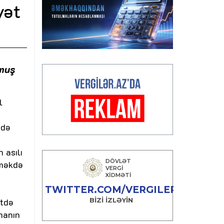
yət
lmuş
l
ğdə
 asılı
lməkdə
ətdə
nanın