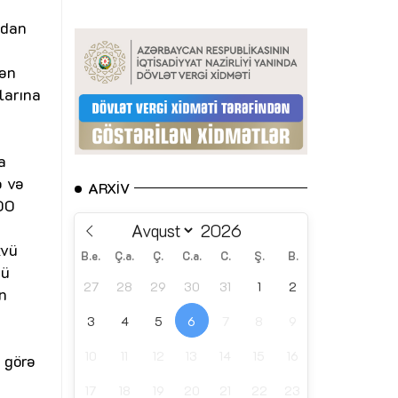
tdan
dən
larına
n
a
ə və
ARXIV
000
zvü
B.e.
Ç.a.
Ç.
C.a.
C.
Ş.
B.
nü
27
28
29
30
31
1
2
n
3
4
5
6
7
8
9
10
11
12
13
14
15
16
 görə
17
18
19
20
21
22
23