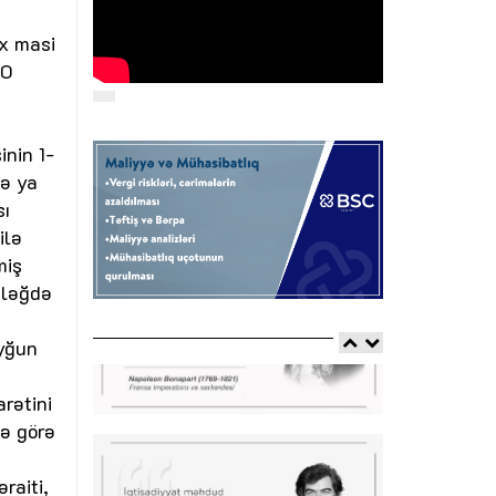
lx masi
00
nin 1-
və ya
sı
ilə
miş
bləğdə
uyğun
rətini
nə görə
raiti,