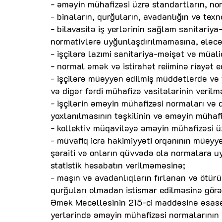
- əməyin mühafizəsi üzrə standartların, no
- binaların, qurğuların, avadanlığın və texn
- bilavasitə iş yerlərinin sağlam sanitariy
normativlərə uyğunlaşdırılmamasına, eləc
- işçilərə lazımi sanitariya-məişət və müal
- normal əmək və istirahət reiiminə riayət 
- işçilərə müəyyən edilmiş müddətlərdə və
və digər fərdi mühafizə vasitələrinin veril
- işçilərin əməyin mühafizəsi normaları və qa
yoxlanılmasının təşkilinin və əməyin mühaf
- kollektiv müqaviləyə əməyin mühafizəsi ü
- müvafiq icra hakimiyyəti orqanının müəy
şəraiti və onların qüvvədə ola normalara u
statistik hesabatın verilməməsinə;
- maşın və avadanlıqların fırlanan və ötürü
qurğuları olmadan istismar edilməsinə görə
Əmək Məcəlləsinin 215-ci maddəsinə əsasən,
yerlərində əməyin mühafizəsi normalarının 