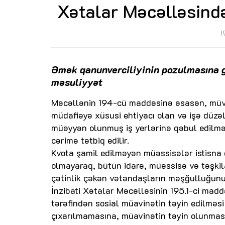
Xətalar Məcəlləsind
1
Əmək qanunverciliyinin pozulmasına g
məsuliyyət
Məcəllənin 194-cü maddəsinə əsasən, müvafi
müdafiəyə xüsusi ehtiyacı olan və işə düzə
müəyyən olunmuş iş yerlərinə qəbul edil
cərimə tətbiq edilir.
Kvota şamil edilməyən müəssisələr istisna 
olmayaraq, bütün idarə, müəssisə və təşkil
çətinlik çəkən vətəndaşların məşğulluğunu 
İnzibati Xətalar Məcəlləsinin 195.1-ci maddə
tərəfindən sosial müavinətin təyin edilməs
çıxarılmamasına, müavinətin təyin olunması