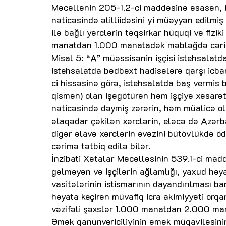
Məcəllənin 205-1.2-ci maddəsinə əsasən, i
nəticəsində əlilliidəsini yi müəyyən edilmiş
ilə bağlı yərclərin təqsirkar hüquqi və fiz
manatdan 1.000 manatadək məbləğdə cərim
Misal 5: “A” müəssisənin işçisi istehsalatd
istehsalatda bədbəxt hadisələrə qarşı icb
ci hissəsinə görə, istehsalatda baş vermis 
qismən) olan işəgötürən həm işçiyə xəsarət
nəticəsində dəymiş zərərin, həm müalicə ol
əlaqədar çəkilən xərclərin, eləcə də Azərb
digər əlavə xərclərin əvəzini bütövlükdə
cərimə tətbiq edilə bilər.
İnzibati Xətalar Məcəlləsinin 539.1-ci madd
gəlməyən və işçilərin ağlamlığı, yaxud həya
vasitələrinin istismarının dayandırılması 
həyata keçirən müvafiq icra akimiyyəti orqa
vəzifəli şəxslər 1.000 manatdan 2.000 ma
Əmək qanunvericiliyinin əmək müqaviləsinin