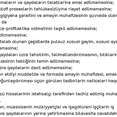
rmaların və qaydaların tələblərinə əməl edilməməsinə;
olofi proseslərin təhlükəsizliyinə riayət edilməməsinə;
a-gigiyena şəraitini və əməyin mühafizəsinin qüvvədə ola
ə də
icə-profilaktika xidmətinin təşkil edilməməsinə;
edilməməsinə;
 tələb olunan çeşidlərdə pulsuz xüsusi geyim, xüsusi ay
məməsinə;
ydaları üzrə təhsilinin, təlimatlandırılmasının, bilikləri
izəsinin təbliğinin təmin edilməməsinə;
zrə qaydaların daxil edilməməsinə;
yən etdiyi müddətdə və formada əməyin mühafizəsi, əmək
yğunlaşdırılması üçün görülən tədbirlərin nəticələri haq
cü hissələrinin istehsalçı tərəfindən təchiz edilmiş müha
.
 müəssisənin mülkiyyətçisi və işəgötürəni işçilərin iş
və qaydalarının yerinə yetirilməsinə bilavasitə cavabdeh