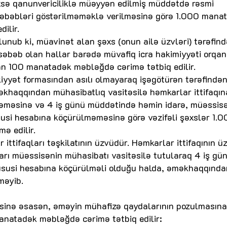
xsə qanunvericiliklə müəyyən edilmiş müddətdə rəsmi
səbəbləri göstərilməməklə verilməsinə görə 1.000 mana
ilir.
unub ki, müavinət alan şəxs (onun ailə üzvləri) tərəfin
səbəb olan hallar barədə müvafiq icra hakimiyyəti orqan
 100 manatadək məbləğdə cərimə tətbiq edilir.
yyət formasından asılı olmayaraq işəgötürən tərəfində
məkhaqqından mühasibatlıq vasitəsilə həmkarlar ittifaqın
məməsinə və 4 iş günü müddətində həmin idarə, müəssis
xüsusi hesabına köçürülməməsinə görə vəzifəli şəxslər 1.
ə edilir.
 ittifaqları təşkilatının üzvüdür. Həmkarlar ittifaqının ü
rı müəssisənin mühasibatı vasitəsilə tutularaq 4 iş gü
 xüsusi hesabına köçürülməli olduğu halda, əməkhaqqında
məyib.
əsinə əsasən, əməyin mühafizə qaydalarının pozulmasına
natadək məbləğdə cərimə tətbiq edilir: