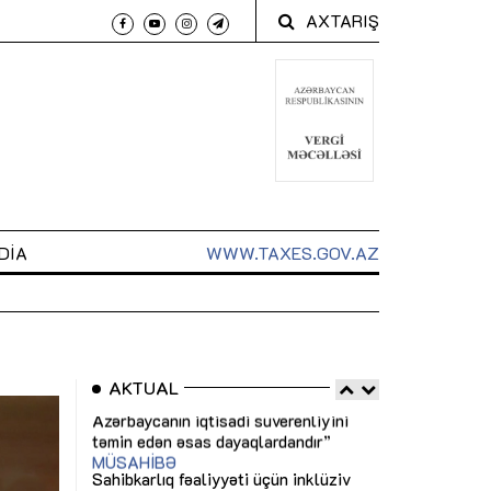
AXTARIŞ
DIA
WWW.TAXES.GOV.AZ
AKTUAL
 arxasında
Sahibkarlıq fəaliyyəti üçün inklüziv
“Düzgün kommun
t dayanır”
imkanlar yaradan vergi təşviqləri
real iş və siste
MƏQALƏ
MÜSAHİBƏ