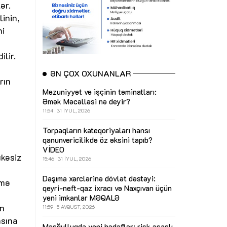
ər.
inin,
ni
lir.
ƏN ÇOX OXUNANLAR
rın
Məzuniyyət və işçinin təminatları:
Əmək Məcəlləsi nə deyir?
11:54
31 İYUL, 2026
Torpaqların kateqoriyaları hansı
qanunvericilikdə öz əksini tapıb?
VİDEO
ükəsiz
15:46
31 İYUL, 2026
Daşıma xərclərinə dövlət dəstəyi:
imə
qeyri-neft-qaz ixracı və Naxçıvan üçün
yeni imkanlar
MƏQALƏ
in
11:59
5 AVQUST, 2026
asına
Məşğulluqda yeni hədəflər: risk əsaslı