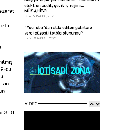
elektron audit, çevik iş rejimi...
əzarət
MÜSAHİBƏ
12:54
6 AVQUST, 2026
əzlər
“YouTube”dan əldə edilən gəlirlərə
vergi güzəşti tətbiq olunurmu?
09:35
3 AVQUST, 2026
a
nılmış
79-cu
lı
olan
nun
VIDEO
yə 300
,