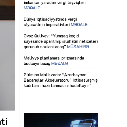
ericiliyinə
Dünya iqtisadiyyatında vergi
Nicat İmanov: "
ühitinin
siyasətinin imperativləri
MƏQALƏ
dəyişikliklər s
edir"
yaxşılaşdırılma
MÜSAHİBƏ
Əvəz Quliyev: “Yumşaq keçid
sayəsində aparılmış islahatın nəticələri
miz daha
qorunub saxlanılacaq”
MÜSAHİBƏ
Aytən Kərimov
, çevik və
inklüziv iş müh
dırmaqdır”
öyrənən komand
Maliyyə planlaması prizmasında
MÜSAHİBƏ
büdcəyə baxış
MƏQALƏ
tərəfdaşlığı
Azərbaycanda d
Gülminə Məlikzadə: “Azərbaycan
n ilk pilot
çərçivəsində hə
Bacarıqlar Akseleratoru” ixtisaslaşmış
layihə
VİDEO
kadrların hazırlanmasını hədəfləyir”
qaviləsi”
Aydın Hüseynov
renliyini
Azərbaycanın iq
andır”
təmin edən əsa
MÜSAHİBƏ
ti