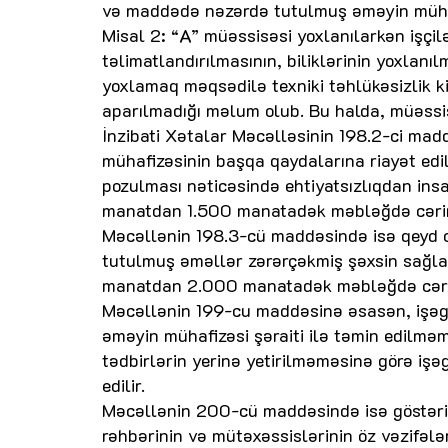
və maddədə nəzərdə tutulmuş əməyin mühafiz
Misal 2: “A” müəssisəsi yoxlanılarkən işçil
təlimatlandırılmasının, biliklərinin yoxlanı
yoxlamaq məqsədilə texniki təhlükəsizlik ki
aparılmadığı məlum olub. Bu halda, müəss
İnzibati Xətalar Məcəlləsinin 198.2-ci madd
mühafizəsinin başqa qaydalarına riayət edi
pozulması nəticəsində ehtiyatsızlıqdan in
manatdan 1.500 manatadək məbləğdə cərim
Məcəllənin 198.3-cü maddəsində isə qeyd 
tutulmuş əməllər zərərçəkmiş şəxsin sağla
manatdan 2.000 manatadək məbləğdə cərim
Məcəllənin 199-cu maddəsinə əsasən, işəgöt
əməyin mühafizəsi şəraiti ilə təmin edilmə
tədbirlərin yerinə yetirilməməsinə görə 
edilir.
Məcəllənin 200-cü maddəsində isə göstəril
rəhbərinin və mütəxəssislərinin öz vəzifələ