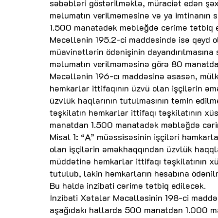
səbəbləri göstərilməklə, müraciət edən şə
məlumatın verilməməsinə və ya imtinanın 
1.500 manatadək məbləğdə cərimə tətbiq ed
Məcəllənin 195.2-ci maddəsində isə qeyd ol
müavinətlərin ödənişinin dayandırılmasına 
məlumatın verilməməsinə görə 80 manatdan
Məcəllənin 196-cı maddəsinə əsasən, mülki
həmkarlar ittifaqının üzvü olan işçilərin ə
üzvlük haqlarının tutulmasının təmin edil
təşkilatın həmkarlar ittifaqı təşkilatının 
manatdan 1.500 manatadək məbləğdə cərim
Misal 1: “A” müəssisəsinin işçiləri həmkarlar
olan işçilərin əməkhaqqından üzvlük haqqla
müddətinə həmkarlar ittifaqı təşkilatının
tutulub, lakin həmkarların hesabına ödənil
Bu halda inzibati cərimə tətbiq ediləcək.
İnzibati Xətalar Məcəlləsinin 198-ci madd
aşağıdakı hallarda 500 manatdan 1.000 ma