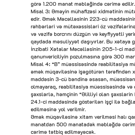
görə 1.200 manat məbləğində cərimə edilir.
Misal 3: Əməyin mühafizəsi xidmətinin müt
edir. Əmək Məcəlləsinin 223-cü maddəsini
rəhbərləri və mütəxəssisləri öz vəzifələrinə
və vəzifə borcrını düzgün və keyfiyyətli ye
qaydada məsuliyyət daşıyırlar. Bu xətaya 
İnzibati Xətalar Məcəlləsinin 205-1-ci mad
qanunvericiliyin pozulmasına görə 300 ma
Misal 4: “B” müəssisəsində reabilitasiya m
əmək müqaviləsinə işəgötürən tərəfindən x
maddəsin 3-cü bəndinə əsasən, müəssisənin
olmayaraq, reabilitasiya müəssisəsində və d
şəxslərlə, həmçinin “Əlilliyi olan şəxslə
24.1-ci maddəsində göstərilən işçi ilə bağ
edilməsinə yol verilmir.
Əmək müqaviləsinə xitam verilməsi halı qa
manatdan 500 manatadək məbləğdə cərimə k
cərimə tətbiq edilməyəcək.