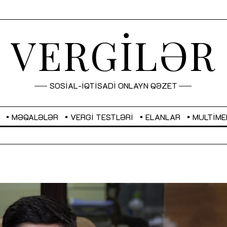
VERGİLƏR
SOSİAL-İQTİSADİ ONLAYN QƏZET
MƏQALƏLƏR
VERGI TESTLƏRI
ELANLAR
MULTIME
GBP
2,2882
RUB
2,1023
Sahibkarlıq fəaliyyəti üçün inklüziv
“Düzgün kommunikasiyanın
imkanlar yaradan vergi təşviqləri
real iş və sistemli fəaliyyə
MƏQALƏ
MÜSAHİBƏ