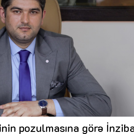
Dünya iqtisadiyyatında vergi
Nicat İmanov: "Vergi qanunv
siyasətinin imperativləri
MƏQALƏ
dəyişikliklər sahibkarlıq m
yaxşılaşdırılmasına xidmət 
MÜSAHİBƏ
Əvəz Quliyev: “Yumşaq keçid
sayəsində aparılmış islahatın nəticələri
qorunub saxlanılacaq”
MÜSAHİBƏ
Aytən Kərimova: “Məqsədi
inklüziv iş mühiti yaratmaq
öyrənən komanda formalaş
Maliyyə planlaması prizmasında
MÜSAHİBƏ
büdcəyə baxış
MƏQALƏ
Azərbaycanda dövlət-özəl 
Gülminə Məlikzadə: “Azərbaycan
çərçivəsində həyata keçirilə
Bacarıqlar Akseleratoru” ixtisaslaşmış
layihə
VİDEO
kadrların hazırlanmasını hədəfləyir”
Aydın Hüseynov: “Əsrin mü
Azərbaycanın iqtisadi suve
təmin edən əsas dayaqlard
MÜSAHİBƏ
nin pozulmasına görə İnziba