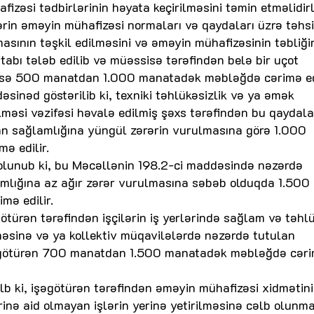
əsi tədbirlərinin həyata keçirilməsini təmin etməlidirl
ərin əməyin mühafizəsi normaları və qaydaları üzrə təhsil
lmasının təşkil edilməsini və əməyin mühafizəsinin təbliği
tabı tələb edilib və müəssisə tərəfindən belə bir uçot
isə 500 manatdan 1.000 manatadək məbləğdə cərimə edi
əsinəd göstərilib ki, texniki təhlükəsizlik və ya əmək
lməsi vəzifəsi həvalə edilmiş şəxs tərəfindən bu qaydala
san sağlamlığına yüngül zərərin vurulmasına görə 1.000
ə edilir.
olunub ki, bu Məcəllənin 198.2-ci maddəsində nəzərdə
mlığına az ağır zərər vurulmasına səbəb olduqda 1.500
ə edilir.
ürən tərəfindən işçilərin iş yerlərində sağlam və təhl
məsinə və ya kollektiv müqavilələrdə nəzərdə tutulan
işəgötürən 700 manatdan 1.500 manatadək məbləğdə cər
b ki, işəgötürən tərəfindən əməyin mühafizəsi xidmətin
rinə aid olmayan işlərin yerinə yetirilməsinə cəlb olunm