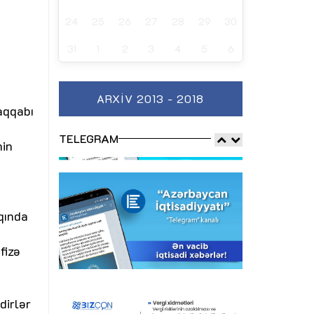
24
25
26
27
28
29
30
n
31
1
2
3
4
5
6
ARXIV 2013 - 2018
aqqabı
TELEGRAM
nin
qında
fizə
dirlər