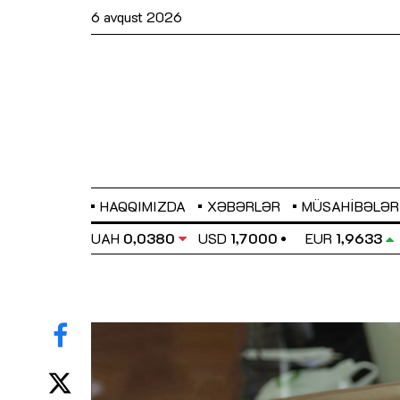
6 avqust 2026
HAQQIMIZDA
XƏBƏRLƏR
MÜSAHIBƏLƏR
EL
0,6486
UAH
0,0380
USD
1,7000
EUR
1,9633