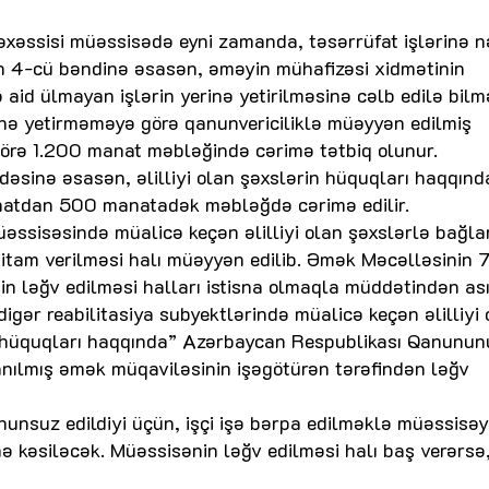
əxəssisi müəssisədə eyni zamanda, təsərrüfat işlərinə n
n 4-cü bəndinə əsasən, əməyin mühafizəsi xidmətinin
 aid ülmayan işlərin yerinə yetirilməsinə cəlb edilə bilm
rinə yetirməməyə görə qanunvericiliklə müəyyən edilmiş
görə 1.200 manat məbləğində cərimə tətbiq olunur.
dəsinə əsasən, əlilliyi olan şəxslərin hüquqları haqqınd
natdan 500 manatadək məbləğdə cərimə edilir.
üəssisəsində müalicə keçən əlilliyi olan şəxslərlə bağla
itam verilməsi halı müəyyən edilib. Əmək Məcəlləsinin 
 ləğv edilməsi halları istisna olmaqla müddətindən ası
igər reabilitasiya subyektlərində müalicə keçən əlilliyi 
rin hüquqları haqqında” Azərbaycan Respublikası Qanunu
lanılmış əmək müqaviləsinin işəgötürən tərəfindən ləğv
nunsuz edildiyi üçün, işçi işə bərpa edilməklə müəssisə
əsiləcək. Müəssisənin ləğv edilməsi halı baş verərsə