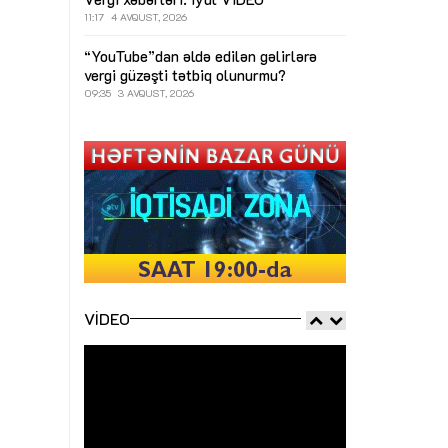
11:17
4 AVQUST, 2026
“YouTube”dan əldə edilən gəlirlərə
vergi güzəşti tətbiq olunurmu?
09:35
3 AVQUST, 2026
VIDEO