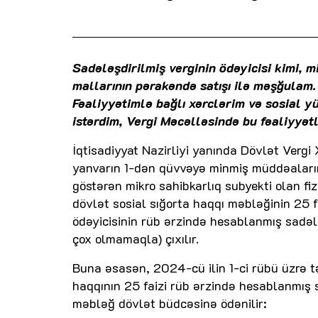
Sadələşdirilmiş verginin ödəyicisi kimi, 
mallarının pərakəndə satışı ilə məşğulam.
Fəaliyyətimlə bağlı xərclərim və sosial 
istərdim, Vergi Məcəlləsində bu fəaliyyət
İqtisadiyyat Nazirliyi yanında Dövlət Vergi 
yanvarın 1-dən qüvvəyə minmiş müddəalarına
göstərən mikro sahibkarlıq subyekti olan fi
dövlət sosial sığorta haqqı məbləğinin 25 f
ödəyicisinin rüb ərzində hesablanmış sadəl
çox olmamaqla) çıxılır.
Buna əsasən, 2024-cü ilin 1-ci rübü üzrə t
haqqının 25 faizi rüb ərzində hesablanmış 
məbləğ dövlət büdcəsinə ödənilir: