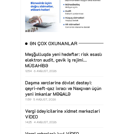
ƏN ÇOX OXUNANLAR
Məşğulluqda yeni hədəflər: risk əsaslı
elektron audit, çevik iş rejimi...
MÜSAHİBƏ
12:54
6 AVQUST, 2026
Daşıma xərclərinə dövlət dəstəyi:
qeyri-neft-qaz ixracı və Naxçıvan üçün
yeni imkanlar
MƏQALƏ
11:59
5 AVQUST, 2026
Vergi ödəyicilərinə xidmət mərkəzləri
VİDEO
14:25
4 AVQUST, 2026
Vergi xəbərləri: iyul
VİDEO