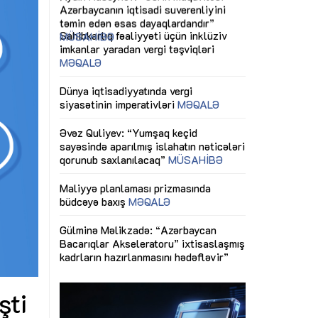
ericiliyinə
Dünya iqtisadiyyatında vergi
Nicat İmanov: "
ühitinin
siyasətinin imperativləri
MƏQALƏ
dəyişikliklər s
edir"
yaxşılaşdırılma
MÜSAHİBƏ
Əvəz Quliyev: “Yumşaq keçid
sayəsində aparılmış islahatın nəticələri
miz daha
qorunub saxlanılacaq”
MÜSAHİBƏ
Aytən Kərimov
, çevik və
inklüziv iş müh
dırmaqdır”
öyrənən komand
Maliyyə planlaması prizmasında
MÜSAHİBƏ
büdcəyə baxış
MƏQALƏ
tərəfdaşlığı
Azərbaycanda d
Gülminə Məlikzadə: “Azərbaycan
n ilk pilot
çərçivəsində hə
Bacarıqlar Akseleratoru” ixtisaslaşmış
layihə
VİDEO
kadrların hazırlanmasını hədəfləyir”
qaviləsi”
Aydın Hüseynov
renliyini
Azərbaycanın iq
andır”
təmin edən əsa
MÜSAHİBƏ
şti