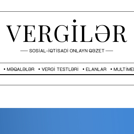
VERGİLƏR
SOSİAL-İQTİSADİ ONLAYN QƏZET
MƏQALƏLƏR
VERGI TESTLƏRI
ELANLAR
MULTIME
GBP
2,2873
RUB
2,0816
Sahibkarlıq fəaliyyəti üçün inklüziv
“Düzgün kommunikasiyanın
imkanlar yaradan vergi təşviqləri
real iş və sistemli fəaliyyə
MƏQALƏ
MÜSAHİBƏ