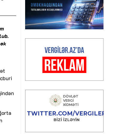
im
lub.
mək
yət
əcburi
ğindən
ğorta
n