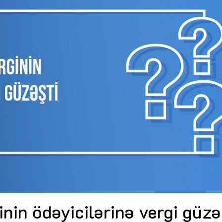
Dünya iqtisadiyyatında vergi
Nicat İmanov: "Vergi qanunv
siyasətinin imperativləri
MƏQALƏ
dəyişikliklər sahibkarlıq m
yaxşılaşdırılmasına xidmət 
MÜSAHİBƏ
Əvəz Quliyev: “Yumşaq keçid
sayəsində aparılmış islahatın nəticələri
qorunub saxlanılacaq”
MÜSAHİBƏ
Aytən Kərimova: “Məqsədi
inklüziv iş mühiti yaratmaq
öyrənən komanda formalaş
Maliyyə planlaması prizmasında
MÜSAHİBƏ
büdcəyə baxış
MƏQALƏ
Azərbaycanda dövlət-özəl 
Gülminə Məlikzadə: “Azərbaycan
çərçivəsində həyata keçirilə
Bacarıqlar Akseleratoru” ixtisaslaşmış
layihə
VİDEO
kadrların hazırlanmasını hədəfləyir”
Aydın Hüseynov: “Əsrin mü
Azərbaycanın iqtisadi suve
təmin edən əsas dayaqlard
MÜSAHİBƏ
nin ödəyicilərinə vergi güzə