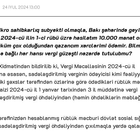
24 İYUL 2024 13:00
mikro sahibkarlıq subyekti olmaqla, Bakı şəhərində gey
 2024-cü ilin 1-ci rübü üzrə hasilatım 10.000 manat o
yüküm çox olduğundan qazancım xərclərimi ödəmir. Bil
lə bağlı hər hansı vergi güzəşti nəzərdə tutulubmu?
Xidmətindən bildirilib ki, Vergi Məcəlləsinin 2024-cü il
 əsasən, sadələşdirilmiş verginin ödəyicisi kimi fəaliy
ziki şəxslər tərəfindən özlərinə görə ödədikləri rüblük m
aizi 2024-cü il 1 yanvar tarixindən 3 il müddətinə vergi
əşdirilmiş vergi öhdəliyindən (həmin öhdəliklərin məblə
ərəfinizdən hesablanmış rüblük məcburi dövlət sosial sı
sadələşdirilmiş vergi öhdəliyindən çıxılmaqla yerdə qala