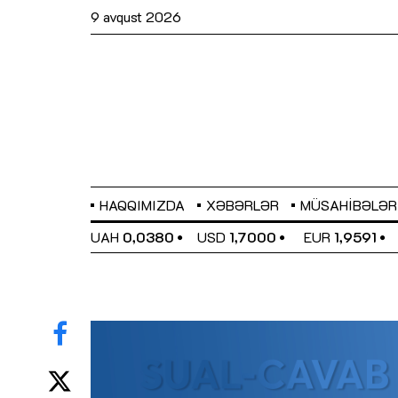
9 avqust 2026
HAQQIMIZDA
XƏBƏRLƏR
MÜSAHIBƏLƏR
EL
0,6489
UAH
0,0380
USD
1,7000
EUR
1,9591