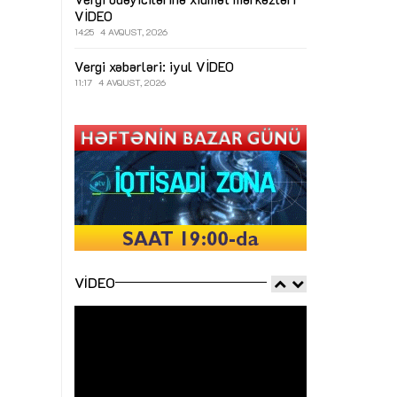
VİDEO
14:25
4 AVQUST, 2026
Vergi xəbərləri: iyul
VİDEO
11:17
4 AVQUST, 2026
VIDEO