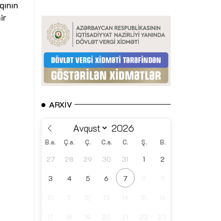
qının
ir
ARXIV
B.e.
Ç.a.
Ç.
C.a.
C.
Ş.
B.
27
28
29
30
31
1
2
3
4
5
6
7
8
9
10
11
12
13
14
15
16
17
18
19
20
21
22
23