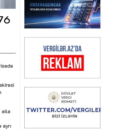
 76
yisədə
kirəsi
n
 ailə
 ayrı