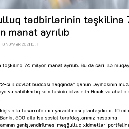
luq tədbirlərinin təşkilinə
n manat ayrılıb
10 NOYABR 2021 15:11
 təşkilinə 76 milyon manat ayrılıb. Bu da cari illə müqa
2-ci il dövlət büdcəsi haqqında” qanun layihəsinin müza
ənaye və sahibkarlıq komitəsinin iclasında Əmək və əhalini
.
kiçik ailə təsərrüfatının yaradılması planlaşdırılır. 10 min
 Bankı, 500 ailə isə sosial tərəfdaşlarımız hesabına
mının genişləndirilməsi məşğulluq xidmətləri portfelinə