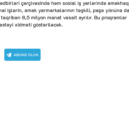
tədbirləri çərçivəsində həm sosial iş yerlərində əməkhaq
mai işlərin, əmək yarmarkalarının təşkili, peşə yönünə da
təqribən 8,5 milyon manat vəsait ayrılır. Bu proqramlar
stəyi xidməti göstəriləcək.