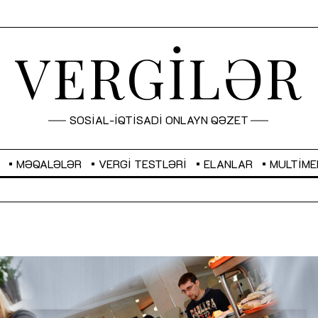
VERGİLƏR
SOSİAL-İQTİSADİ ONLAYN QƏZET
MƏQALƏLƏR
VERGI TESTLƏRI
ELANLAR
MULTIME
GBP
2,2873
RUB
2,0816
Sahibkarlıq fəaliyyəti üçün inklüziv
“Düzgün kommunikasiyanın
imkanlar yaradan vergi təşviqləri
real iş və sistemli fəaliyyə
MƏQALƏ
MÜSAHİBƏ