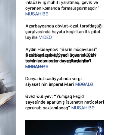
ericiliyinə
Dünya iqtisadiyyatında vergi
Nicat İmanov: "
ühitinin
siyasətinin imperativləri
MƏQALƏ
dəyişikliklər s
edir"
yaxşılaşdırılma
MÜSAHİBƏ
Əvəz Quliyev: “Yumşaq keçid
sayəsində aparılmış islahatın nəticələri
miz daha
qorunub saxlanılacaq”
MÜSAHİBƏ
Aytən Kərimov
, çevik və
inklüziv iş müh
dırmaqdır”
öyrənən komand
Maliyyə planlaması prizmasında
MÜSAHİBƏ
büdcəyə baxış
MƏQALƏ
tərəfdaşlığı
Azərbaycanda d
Gülminə Məlikzadə: “Azərbaycan
n ilk pilot
çərçivəsində hə
Bacarıqlar Akseleratoru” ixtisaslaşmış
layihə
VİDEO
kadrların hazırlanmasını hədəfləyir”
qaviləsi”
Aydın Hüseynov
renliyini
Azərbaycanın iq
andır”
təmin edən əsa
MÜSAHİBƏ