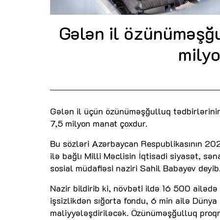
Gələn il özünüməşğul
milyo
Gələn il üçün özünüməşğulluq tədbirlərinin
7,5 milyon manat çoxdur.
Bu sözləri Azərbaycan Respublikasının 202
ilə bağlı Milli Məclisin İqtisadi siyasət, s
sosial müdafiəsi naziri Sahil Babayev deyib
Nazir bildirib ki, növbəti ildə 16 500 ailədə 
işsizlikdən sığorta fondu, 6 min ailə Dünya
maliyyələşdiriləcək. Özünüməşğulluq proqra