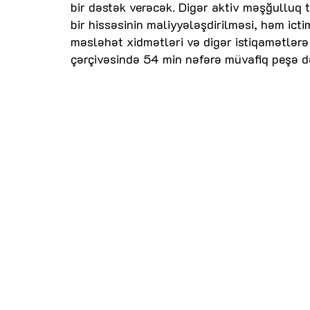
bir dəstək verəcək. Digər aktiv məşğulluq 
bir hissəsinin maliyyələşdirilməsi, həm icti
məsləhət xidmətləri və digər istiqamətlərə 
çərçivəsində 54 min nəfərə müvafiq peşə də