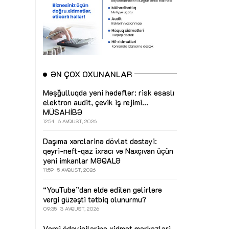
ƏN ÇOX OXUNANLAR
Məşğulluqda yeni hədəflər: risk əsaslı
elektron audit, çevik iş rejimi...
MÜSAHİBƏ
12:54
6 AVQUST, 2026
Daşıma xərclərinə dövlət dəstəyi:
qeyri-neft-qaz ixracı və Naxçıvan üçün
yeni imkanlar
MƏQALƏ
11:59
5 AVQUST, 2026
“YouTube”dan əldə edilən gəlirlərə
vergi güzəşti tətbiq olunurmu?
09:35
3 AVQUST, 2026
Vergi ödəyicilərinə xidmət mərkəzləri