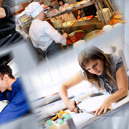
Dünya iqtisadiyyatında vergi
Nicat İmanov: "Vergi qanunv
siyasətinin imperativləri
MƏQALƏ
dəyişikliklər sahibkarlıq m
yaxşılaşdırılmasına xidmət 
MÜSAHİBƏ
Əvəz Quliyev: “Yumşaq keçid
sayəsində aparılmış islahatın nəticələri
qorunub saxlanılacaq”
MÜSAHİBƏ
Aytən Kərimova: “Məqsədi
inklüziv iş mühiti yaratmaq
öyrənən komanda formalaş
Maliyyə planlaması prizmasında
MÜSAHİBƏ
büdcəyə baxış
MƏQALƏ
Azərbaycanda dövlət-özəl 
Gülminə Məlikzadə: “Azərbaycan
çərçivəsində həyata keçirilə
Bacarıqlar Akseleratoru” ixtisaslaşmış
layihə
VİDEO
kadrların hazırlanmasını hədəfləyir”
Aydın Hüseynov: “Əsrin mü
Azərbaycanın iqtisadi suve
təmin edən əsas dayaqlard
MÜSAHİBƏ