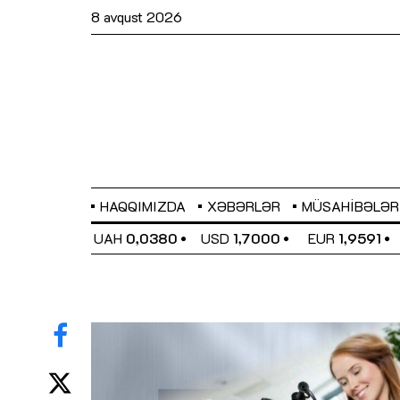
8 avqust 2026
HAQQIMIZDA
XƏBƏRLƏR
MÜSAHIBƏLƏR
EL
0,6489
UAH
0,0380
USD
1,7000
EUR
1,9591