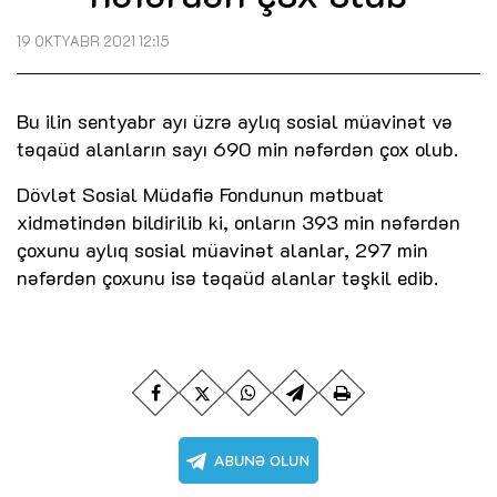
19 OKTYABR 2021 12:15
Bu ilin sentyabr ayı üzrə aylıq sosial müavinət və
təqaüd alanların sayı 690 min nəfərdən çox olub.
Dövlət Sosial Müdafiə Fondunun mətbuat
xidmətindən bildirilib ki, onların 393 min nəfərdən
çoxunu aylıq sosial müavinət alanlar, 297 min
nəfərdən çoxunu isə təqaüd alanlar təşkil edib.