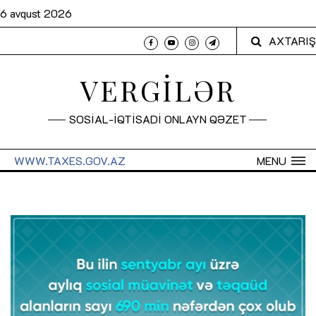
6 avqust 2026
AXTARIŞ
VERGİLƏR
SOSİAL-İQTİSADİ ONLAYN QƏZET
WWW.TAXES.GOV.AZ
MENU