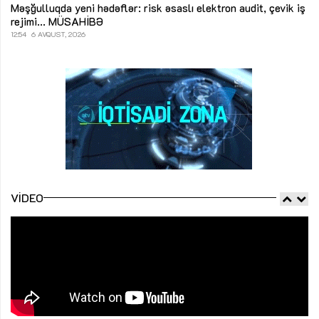
Məşğulluqda yeni hədəflər: risk əsaslı elektron audit, çevik iş
rejimi...
MÜSAHİBƏ
12:54
6 AVQUST, 2026
VIDEO