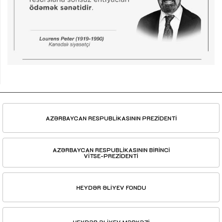
AZƏRBAYCAN RESPUBLİKASININ PREZİDENTİ
AZƏRBAYCAN RESPUBLİKASININ BİRİNCİ
VİTSE-PREZİDENTİ
HEYDƏR ƏLİYEV FONDU
HEYDƏR ƏLİYEV MƏRKƏZİ