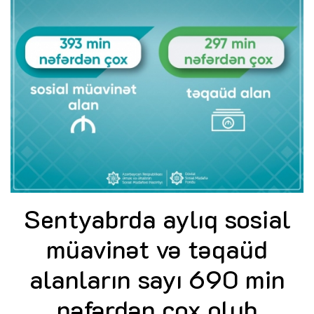
Sentyabrda aylıq sosial
müavinət və təqaüd
alanların sayı 690 min
nəfərdən çox olub