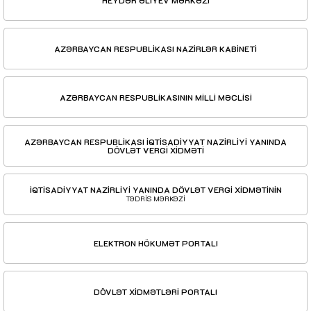
AZƏRBAYCAN RESPUBLİKASI NAZİRLƏR KABİNETİ
AZƏRBAYCAN RESPUBLİKASININ MİLLİ MƏCLİSİ
AZƏRBAYCAN RESPUBLİKASI İQTİSADİYYAT NAZİRLİYİ YANINDA
DÖVLƏT VERGİ XİDMƏTİ
İQTİSADİYYAT NAZİRLİYİ YANINDA DÖVLƏT VERGİ XİDMƏTİNİN
TƏDRİS MƏRKƏZİ
ELEKTRON HÖKUMƏT PORTALI
DÖVLƏT XİDMƏTLƏRİ PORTALI