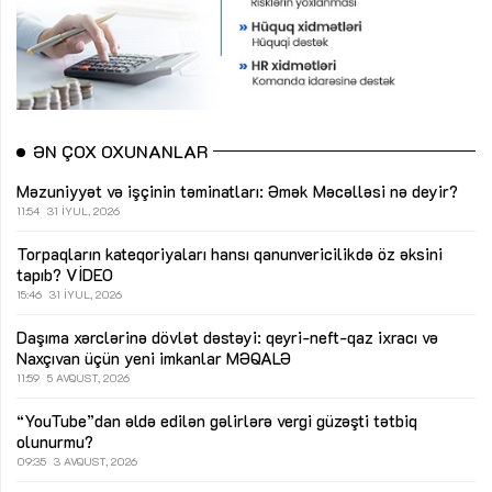
ƏN ÇOX OXUNANLAR
Məzuniyyət və işçinin təminatları: Əmək Məcəlləsi nə deyir?
11:54
31 İYUL, 2026
Torpaqların kateqoriyaları hansı qanunvericilikdə öz əksini
tapıb?
VİDEO
15:46
31 İYUL, 2026
Daşıma xərclərinə dövlət dəstəyi: qeyri-neft-qaz ixracı və
Naxçıvan üçün yeni imkanlar
MƏQALƏ
11:59
5 AVQUST, 2026
“YouTube”dan əldə edilən gəlirlərə vergi güzəşti tətbiq
olunurmu?
09:35
3 AVQUST, 2026