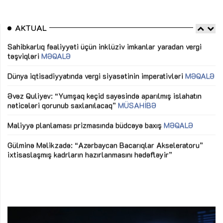
AKTUAL
Sahibkarlıq fəaliyyəti üçün inklüziv imkanlar yaradan vergi
“D
təşviqləri
MƏQALƏ
fə
lıq
Dünya iqtisadiyyatında vergi siyasətinin imperativləri
MƏQALƏ
Ni
mü
Əvəz Quliyev: “Yumşaq keçid sayəsində aparılmış islahatın
nəticələri qorunub saxlanılacaq”
MÜSAHİBƏ
Ay
ya
M
Maliyyə planlaması prizmasında büdcəyə baxış
MƏQALƏ
Az
Gülminə Məlikzadə: “Azərbaycan Bacarıqlar Akseleratoru”
ke
ixtisaslaşmış kadrların hazırlanmasını hədəfləyir”
Ay
su