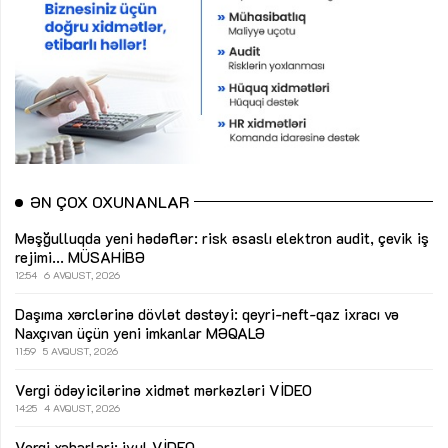
ƏN ÇOX OXUNANLAR
Məşğulluqda yeni hədəflər: risk əsaslı elektron audit, çevik iş
rejimi...
MÜSAHİBƏ
12:54
6 AVQUST, 2026
Daşıma xərclərinə dövlət dəstəyi: qeyri-neft-qaz ixracı və
Naxçıvan üçün yeni imkanlar
MƏQALƏ
11:59
5 AVQUST, 2026
Vergi ödəyicilərinə xidmət mərkəzləri
VİDEO
14:25
4 AVQUST, 2026
Vergi xəbərləri: iyul
VİDEO