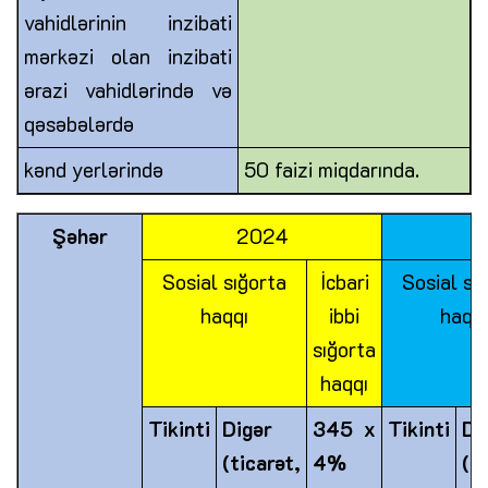
vahidlərinin inzibati
mərkəzi olan inzibati
ərazi vahidlərində və
qəsəbələrdə
kənd yerlərində
50 faizi miqdarında.
Şəhər
2024
Sosial sığorta
İcbari
Sosial sı
haqqı
ibbi
haqqı
sığorta
haqqı
Tikinti
Digər
345 x
Tikinti
Di
(ticarət,
4%
(ti