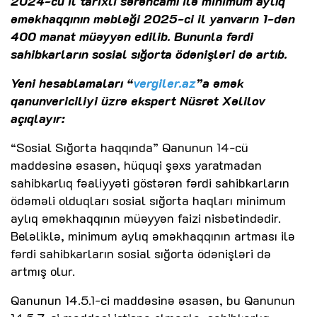
2024-cü il tarixli sərəncamı ilə minimum aylıq
əməkhaqqının məbləği 2025-ci il yanvarın 1-dən
400 manat müəyyən edilib. Bununla fərdi
sahibkarların sosial sığorta ödənişləri də artıb.
Yeni hesablamaları “
vergiler.az
”a əmək
qanunvericiliyi üzrə ekspert Nüsrət Xəlilov
açıqlayır:
“Sosial Sığorta haqqında” Qanunun 14-cü
maddəsinə əsasən, hüquqi şəxs yaratmadan
sahibkarlıq fəaliyyəti göstərən fərdi sahibkarların
ödəməli olduqları sosial sığorta haqları minimum
aylıq əməkhaqqının müəyyən faizi nisbətindədir.
Beləliklə, minimum aylıq əməkhaqqının artması ilə
fərdi sahibkarların sosial sığorta ödənişləri də
artmış olur.
Qanunun 14.5.1-ci maddəsinə əsasən, bu Qanunun