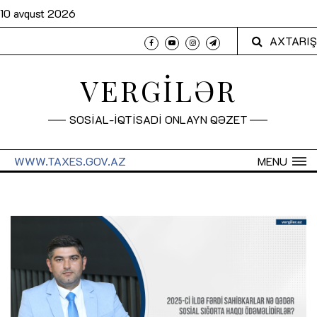
10 avqust 2026
AXTARIŞ
VERGİLƏR
SOSİAL-İQTİSADİ ONLAYN QƏZET
WWW.TAXES.GOV.AZ
MENU