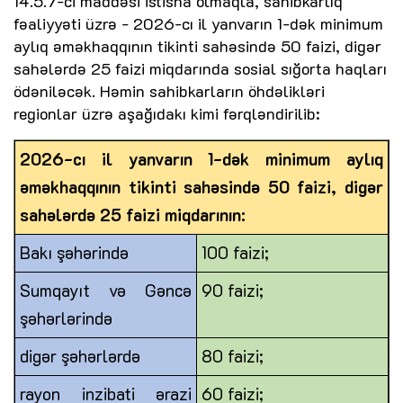
14.5.7-ci maddəsi istisna olmaqla, sahibkarlıq
fəaliyyəti üzrə - 2026-cı il yanvarın 1-dək minimum
aylıq əməkhaqqının tikinti sahəsində 50 faizi, digər
sahələrdə 25 faizi miqdarında sosial sığorta haqları
ödəniləcək. Həmin sahibkarların öhdəlikləri
regionlar üzrə aşağıdakı kimi fərqləndirilib:
2026-cı il yanvarın 1-dək minimum aylıq
əməkhaqqının tikinti sahəsində 50 faizi, digər
sahələrdə 25 faizi miqdarının:
Bakı şəhərində
100 faizi;
Sumqayıt və Gəncə
90 faizi;
şəhərlərində
digər şəhərlərdə
80 faizi;
rayon inzibati ərazi
60 faizi;