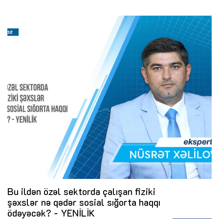
Bu ildən özəl sektorda çalışan fiziki
şəxslər nə qədər sosial sığorta haqqı
ödəyəcək? - YENİLİK