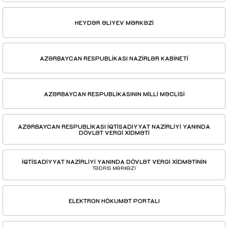
HEYDƏR ƏLİYEV MƏRKƏZİ
AZƏRBAYCAN RESPUBLİKASI NAZİRLƏR KABİNETİ
AZƏRBAYCAN RESPUBLİKASININ MİLLİ MƏCLİSİ
AZƏRBAYCAN RESPUBLİKASI İQTİSADİYYAT NAZİRLİYİ YANINDA
DÖVLƏT VERGİ XİDMƏTİ
İQTİSADİYYAT NAZİRLİYİ YANINDA DÖVLƏT VERGİ XİDMƏTİNİN
TƏDRİS MƏRKƏZİ
ELEKTRON HÖKUMƏT PORTALI