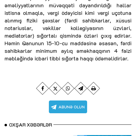
əməliyyatlarının müvəqqəti dayandırıldığı hallar
istisna olmaqla, vergi ödəyicisi kimi vergi uçotuna
alınmış fiziki şəxslər (fərdi sahibkarlar, xüsusi
notariuslar, vəkillər kollegiyasının üzvləri,
mediatorlar) sığortalı qismində özləri çıxış edirlər.
Həmin Qanunun 15-10-cu maddəsinə əsasən, fərdi
sahibkarlar minimum aylıq əməkhaqqının 4 faizi
məbləğində icbari tibbi sığorta haqqı ödəməlidirlər.
OXŞAR XƏBƏRLƏR