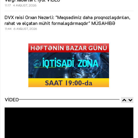
11:17
4 AVQUST, 2026
DVX rəisi Orxan Nəzərli: "Məqsədimiz daha proqnozlaşdırılan,
rahat və əlçatan mühit formalaşdırmaqdır"
MÜSAHİBƏ
11:44
6 AVQUST, 2026
VIDEO