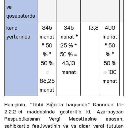
və
qəsəbələrdə
kənd
345
345
13,8
400
(
yerlərində
manat
manat *
manat
2
* 50
25 % *
* 50
5
% *
50 % =
% *
50 %
43,13
50 %
m
=
manat
= 100
86,25
manat
manat
Həmçinin, “Tibbi Sığorta haqqında” Qanunun 15-
2.2.2-ci maddəsində göstərilib ki, Azərbaycan
Respublikasının Vergi Məcəlləsinə əsasən,
sahibkarlıq fəaliyyətinin və ya digər vergi tutulan