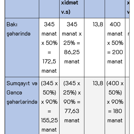
xidmət
xi
v.s)
və 
Bakı
345
345
13,8
400
şəhərində
manat
manat x
manat
ma
x 50%
25% =
x 50%
2
=
86,25
= 200
172,5
manat
manat
m
manat
Sumqayıt və
(345 x
(345 x
13,8
(400 x
(
Gəncə
50%)
25%) x
50%)
2
şəhərlərində
x 90%
90% =
x 90%
9
=
77,63
= 180
155,25
manat
manat
m
manat