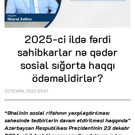
2025-ci ildə fərdi
sahibkarlar nə qədər
sosial sığorta haqqı
ödəməlidirlər?
20 FEVRAL 2025 09:47
“Əhalinin sosial rifahının yaxşılaşdırılması
sahəsində tədbirlərin davam etdirilməsi haqqında”
Azərbaycan Respublikası Prezidentinin 23 dekabr