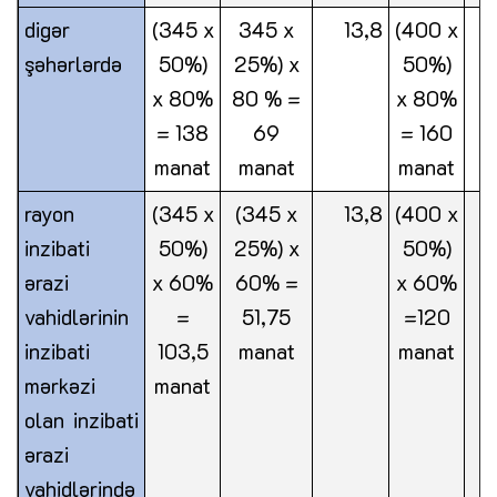
digər
(345 x
345 x
13,8
(400 x
(
şəhərlərdə
50%)
25%) x
50%)
2
x 80%
80 % =
x 80%
8
= 138
69
= 160
manat
manat
manat
m
rayon
(345 x
(345 x
13,8
(400 x
(
inzibati
50%)
25%) x
50%)
2
ərazi
x 60%
60% =
x 60%
6
vahidlərinin
=
51,75
=120
inzibati
103,5
manat
manat
m
mərkəzi
manat
olan inzibati
ərazi
vahidlərində