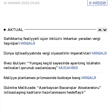
II HİSSƏ
14 YANVAR 2026 09:45
AKTUAL
Sahibkarlıq fəaliyyəti üçün inklüziv imkanlar yaradan vergi
“D
təşviqləri
MƏQALƏ
fə
lıq
Dünya iqtisadiyyatında vergi siyasətinin imperativləri
MƏQALƏ
Ni
mü
Əvəz Quliyev: “Yumşaq keçid sayəsində aparılmış islahatın
nəticələri qorunub saxlanılacaq”
MÜSAHİBƏ
Ay
ya
M
Maliyyə planlaması prizmasında büdcəyə baxış
MƏQALƏ
Az
Gülminə Məlikzadə: “Azərbaycan Bacarıqlar Akseleratoru”
ke
ixtisaslaşmış kadrların hazırlanmasını hədəfləyir”
Ay
su