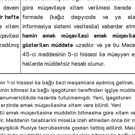
 davam
görə müqaviləyə xitam verilməsi barədə y
ir həftə
formada (kağız daşıyıcıda və ya ele
yə
xitam
informasiya sistemi vasitəsilə) xəbərdar et
qaviləsi
həmin əmək müqaviləsi əmək müqavilə
zadılmış
göstərilən müddətə
uzadılır və ya bu Məcə
45-ci maddəsinin 5-ci hissəsi ilə müəyyən e
hallarda müddətsiz hesab olunur.
 1-ci hissəsi ilə bağlı bəzi məqamlara aydınlıq gətirək.
nin bitməsi ilə bağlı işəgötürən tərəfindən işçiyə müdd
nunvericilikdə nəzərdə tutulmamışdı. Yəni, işəgötürən
ərzində əmək müqaviləsinə xitam verə bilirdi. Yeni
ətli əmək müqaviləsinə müddətin bitməsinə görə xitam v
idir. Maddənin tələblərini misalla izah etmədən öncə bir
yişiklik Rusiya təcrübəsində çoxdan tətbiq edilirdi. Mə
iliyində müddətli əmək müqaviləsinin bitməsi ilə bağlı i