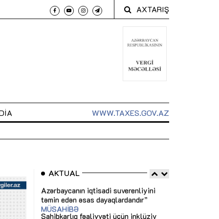
AXTARIŞ
DIA
WWW.TAXES.GOV.AZ
AKTUAL
 arxasında
Sahibkarlıq fəaliyyəti üçün inklüziv
“Düzgün kommun
t dayanır”
imkanlar yaradan vergi təşviqləri
real iş və siste
MƏQALƏ
MÜSAHİBƏ