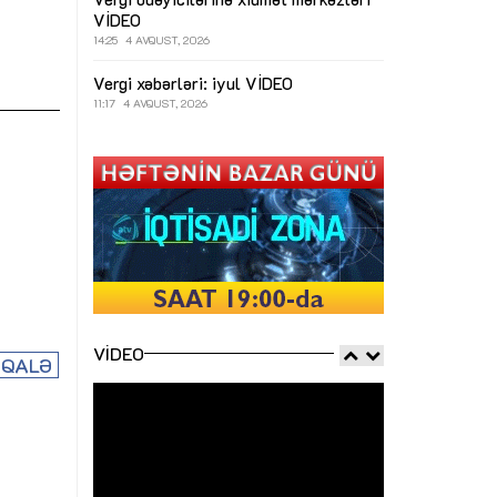
VİDEO
14:25
4 AVQUST, 2026
Vergi xəbərləri: iyul
VİDEO
11:17
4 AVQUST, 2026
VIDEO
QALƏ