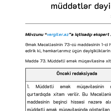
müddətlər dəyi
Mövzunu “
vergiler.az
”a iqtisadçı eksper
Əmək Məcəlləsinin 73-cü maddəsinin 1-ci hi
edirik ki, həmkarlarımız üçün dəyişiklikləri
Maddə 73. Müddətli əmək müqaviləsinə xit
Öncəki redaksiyada
1. Müddətli əmək müqaviləsinin
qurtardıqda xitam verilir.
Bu Məcəlləni
maddəsinin
beşinci hissəsi nəzərə al
müddətli əmək müqaviləsində
göstərilə