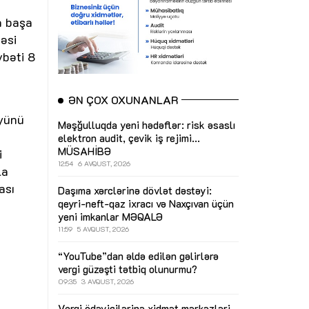
a başa
əsi
vbəti 8
ƏN ÇOX OXUNANLAR
üyünü
Məşğulluqda yeni hədəflər: risk əsaslı
elektron audit, çevik iş rejimi...
MÜSAHİBƏ
i
12:54
6 AVQUST, 2026
la
ası
Daşıma xərclərinə dövlət dəstəyi:
qeyri-neft-qaz ixracı və Naxçıvan üçün
yeni imkanlar
MƏQALƏ
11:59
5 AVQUST, 2026
“YouTube”dan əldə edilən gəlirlərə
vergi güzəşti tətbiq olunurmu?
09:35
3 AVQUST, 2026
Vergi ödəyicilərinə xidmət mərkəzləri