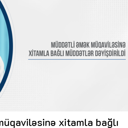
Dünya iqtisadiyyatında vergi
Nicat İmanov: "Vergi qanunv
siyasətinin imperativləri
MƏQALƏ
dəyişikliklər sahibkarlıq m
yaxşılaşdırılmasına xidmət 
MÜSAHİBƏ
Əvəz Quliyev: “Yumşaq keçid
sayəsində aparılmış islahatın nəticələri
qorunub saxlanılacaq”
MÜSAHİBƏ
Aytən Kərimova: “Məqsədi
inklüziv iş mühiti yaratmaq
öyrənən komanda formalaş
Maliyyə planlaması prizmasında
MÜSAHİBƏ
büdcəyə baxış
MƏQALƏ
Azərbaycanda dövlət-özəl 
Gülminə Məlikzadə: “Azərbaycan
çərçivəsində həyata keçirilə
Bacarıqlar Akseleratoru” ixtisaslaşmış
layihə
VİDEO
kadrların hazırlanmasını hədəfləyir”
Aydın Hüseynov: “Əsrin mü
Azərbaycanın iqtisadi suve
təmin edən əsas dayaqlard
MÜSAHİBƏ
üqaviləsinə xitamla bağlı