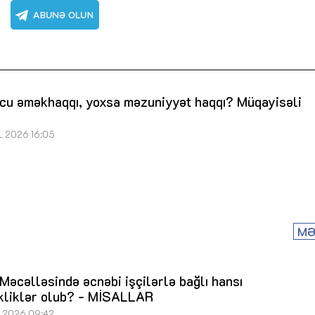
cu əməkhaqqı, yoxsa məzuniyyət haqqı? Müqayisəli
L 2026 16:05
MƏ
əcəlləsində əcnəbi işçilərlə bağlı hansı
ikliklər olub? - MİSALLAR
 2026 09:42