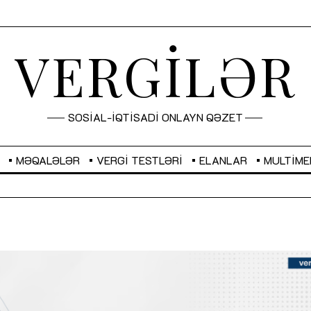
VERGİLƏR
SOSİAL-İQTİSADİ ONLAYN QƏZET
MƏQALƏLƏR
VERGI TESTLƏRI
ELANLAR
MULTIME
GBP
2,2873
RUB
2,0816
Sahibkarlıq fəaliyyəti üçün inklüziv
“Düzgün kommunikasiyanın
imkanlar yaradan vergi təşviqləri
real iş və sistemli fəaliyyə
MƏQALƏ
MÜSAHİBƏ