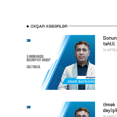
OXŞAR XƏBƏRLƏR
Sonun
təhlil
16 APRE
Әmək M
dəyiş
18 MART