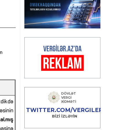
im
tdikdə
sinin
almış
məsinə