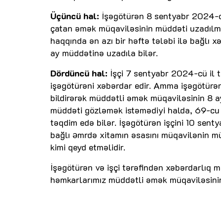
Üçüncü hal:
İşəgötürən 8 sentyabr 2024-cü 
çatan əmək müqaviləsinin müddəti uzadılm
haqqında ən azı bir həftə tələbi ilə bağlı
ay müddətinə uzadıla bilər.
Dördüncü hal:
İşçi 7 sentyabr 2024-cü il t
işəgötürəni xəbərdar edir. Amma işəgötürən
bildirərək müddətli əmək müqaviləsinin 8 ayl
müddəti gözləmək istəmədiyi halda, 69-cu 
təqdim edə bilər. İşəgötürən işçini 10 sen
bağlı ǝmrdə xitamın əsasını müqavilənin müdd
kimi qeyd etməlidir.
İşəgötürən və işçi tərəfindən xəbərdarlıq 
həmkarlarımız müddətli əmək müqaviləsinin b