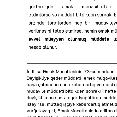
qurtardıqda
əmək münasibətləri
etdirilərsə və müddət bitdikdən
sonrakı
b
ərzində
tərəflərdən heç biri müqavilə
verilməsini tələb etmirsə,
həmin əmək mü
əvvəl
müəyyən olunmuş müddətə
u
hesab olunur.
İndi isə Əmək Məcəlləsinin 73-cü maddəsinin
Dəyişikliyə qədər müddətli əmək müqaviləsi
başa çatmadan öncə xəbərdarlıq verməsi qa
müqavilə müddəti bitdikdən sonrakı 1 həftə 
dəyişiklikdən sonra əgər işəgötürən müdd
istəyirsə, mütləq işçiyə xəbərdarlıq etməl
vurğulayaq ki, Əmək Məcəlləsində edilən də
üçün bildirək ki, Rusiyanın əmək qanunveric