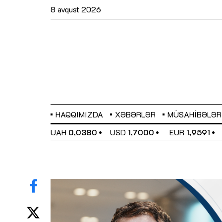
8 avqust 2026
HAQQIMIZDA
XƏBƏRLƏR
MÜSAHIBƏLƏR
EL
0,6489
UAH
0,0380
USD
1,7000
EUR
1,9591