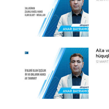
Ailə v
hüquql
12 MART