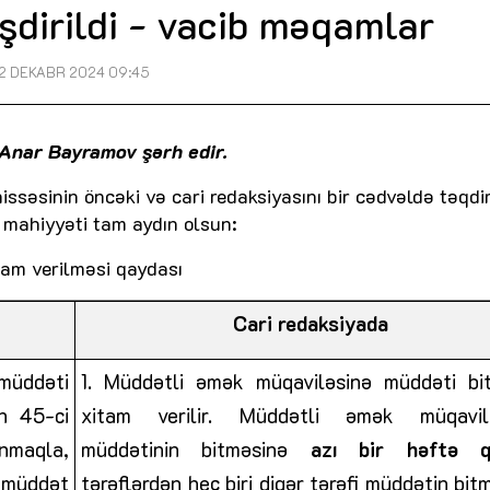
şdirildi - vacib məqamlar
2 DEKABR 2024 09:45
t Anar Bayramov şərh edir.
ssəsinin öncəki və cari redaksiyasını bir cədvəldə təqd
n mahiyyəti tam aydın olsun:
am verilməsi qaydası
Cari redaksiyada
müddəti
1. Müddətli əmək müqaviləsinə
müddəti bi
n 45-ci
xitam verilir. Müddətli əmək müqavilə
ınmaqla,
müddətinin bitməsinə
azı bir həftə q
n müddət
tərəflərdən heç biri digər tərəfi müddətin bit