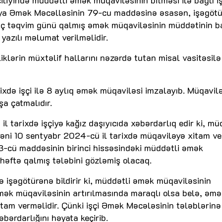
siya Əmək Məcəlləsinin 79-cu maddəsinə əsasən, işəgöt
ı üç təqvim günü qalmış əmək müqaviləsinin müddətinin 
yazılı məlumat verilməlidir.
iklərin müxtəlif hallarını nəzərdə tutan misal vasitəsilə
xdə işçi ilə 8 aylıq əmək müqaviləsi imzalayıb. Müqavil
a çatmalıdır.
 tarixdə işçiyə kağız daşıyıcıda xəbərdarlıq edir ki, mü
əni 10 sentyabr 2024-cü il tarixdə müqaviləyə xitam ve
-cü maddəsinin birinci hissəsindəki müddətli əmək
 həftə qalmış tələbini gözləmiş olacaq.
ə işəgötürənə bildirir ki, müddətli əmək müqaviləsinin
əmək müqaviləsinin artırılmasında maraqlı olsa belə, əmə
itam verməlidir. Çünki işçi Əmək Məcələsinin tələblərin
bərdarlığını həyata keçirib.