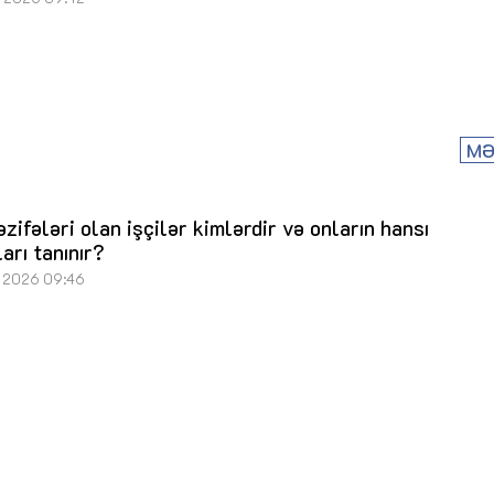
MƏ
əzifələri olan işçilər kimlərdir və onların hansı
arı tanınır?
 2026 09:46