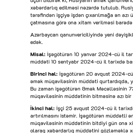
xəbərdarlıq edilməsi nəzərdə tutulub. Ru
tərəfindən işçiyə işdən çıxarılmağa ən az
çatmasına görə ona xitam verilməsi barədə 
Azərbaycan qanunvericiliyində yeni dəyişikl
edək.
Misal:
İşəgötürən 10 yanvar 2024-cü il tari
müddəti 10 sentyabr 2024-cü il tarixdə baş
Birinci hal:
İşəgötürən 20 avqust 2024-cü il
əmək müqaviləsinin müddəti qurtardıqda, y
Bu zaman işəgötürən Əmək Məcəlləsinin 73
müqaviləsinin müddətinin bitməsinə azı bir
İkinci hal:
İşçi 25 avqust 2024-cü il tarixd
artırılmasını istəmir. İşəgötürən müddətli 
müqaviləsinin müddətinin bitdiyi gün ona x
olaraq xəbərdarlıq müddətini gözləməklə xə