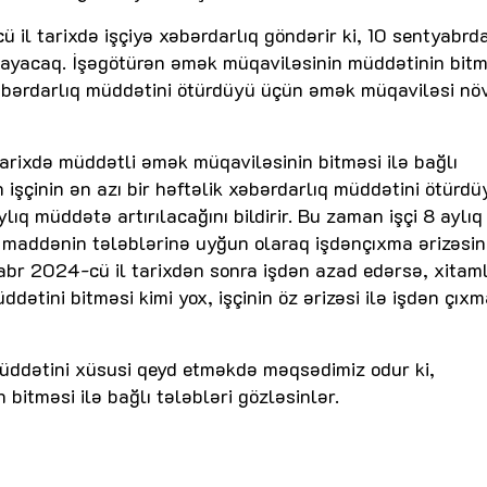
il tarixdə işçiyə xəbərdarlıq göndərir ki, 10 sentyabrd
ayacaq. İşəgötürən əmək müqaviləsinin müddətinin bitm
 xəbərdarlıq müddətini ötürdüyü üçün əmək müqaviləsi nö
arixdə müddətli əmək müqaviləsinin bitməsi ilə bağlı
 işçinin ən azı bir həftəlik xəbərdarlıq müddətini ötürd
ıq müddətə artırılacağını bildirir. Bu zaman işçi 8 aylıq
maddənin tələblərinə uyğun olaraq işdənçıxma ərizəsin
tyabr 2024-cü il tarixdən sonra işdən azad edərsə, xitam
ətini bitməsi kimi yox, işçinin öz ərizəsi ilə işdən çıxm
müddətini xüsusi qeyd etməkdə məqsədimiz odur ki,
itməsi ilə bağlı tələbləri gözləsinlər.