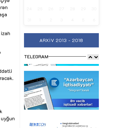
ürən
24
25
26
27
28
29
30
başa
31
1
2
3
4
5
6
 izah
ARXIV 2013 - 2018
ə
TELEGRAM
ddətli
rəcək.
k
ə uyğun