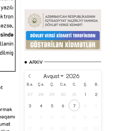
azılı
ktron
məzsə,
sində
llənin
dilmiş
ARXIV
B.e.
Ç.a.
Ç.
C.a.
C.
Ş.
B.
ət
27
28
29
30
31
1
2
3
4
5
6
7
8
9
ermək
 məqamı
10
11
12
13
14
15
16
lumat
17
18
19
20
21
22
23
şçiyə