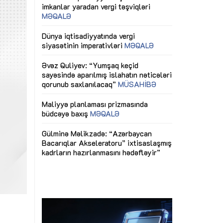
ericiliyinə
Dünya iqtisadiyyatında vergi
Nicat İmanov: "
ühitinin
siyasətinin imperativləri
MƏQALƏ
dəyişikliklər s
edir"
yaxşılaşdırılma
MÜSAHİBƏ
Əvəz Quliyev: “Yumşaq keçid
sayəsində aparılmış islahatın nəticələri
miz daha
qorunub saxlanılacaq”
MÜSAHİBƏ
Aytən Kərimov
, çevik və
inklüziv iş müh
dırmaqdır”
öyrənən komand
Maliyyə planlaması prizmasında
MÜSAHİBƏ
büdcəyə baxış
MƏQALƏ
tərəfdaşlığı
Azərbaycanda d
Gülminə Məlikzadə: “Azərbaycan
n ilk pilot
çərçivəsində hə
Bacarıqlar Akseleratoru” ixtisaslaşmış
layihə
VİDEO
kadrların hazırlanmasını hədəfləyir”
qaviləsi”
Aydın Hüseynov
renliyini
Azərbaycanın iq
andır”
təmin edən əsa
MÜSAHİBƏ