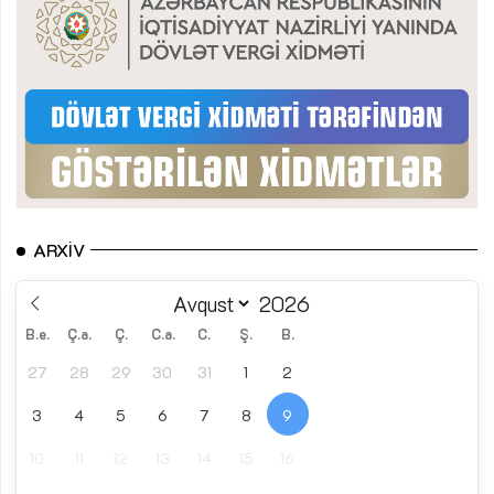
ARXIV
B.e.
Ç.a.
Ç.
C.a.
C.
Ş.
B.
27
28
29
30
31
1
2
3
4
5
6
7
8
9
10
11
12
13
14
15
16