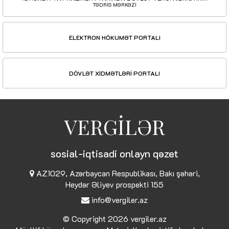
TƏDRİS MƏRKƏZİ
ELEKTRON HÖKUMƏT PORTALI
DÖVLƏT XİDMƏTLƏRİ PORTALI
VERGİLƏR
sosial-iqtisadi onlayn qəzet
AZ1029, Azərbaycan Respublikası, Bakı şəhəri,
Heydər Əliyev prospekti 155
info@vergiler.az
© Copyright 2026
vergiler.az