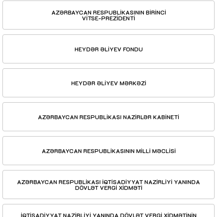
AZƏRBAYCAN RESPUBLİKASININ BİRİNCİ
VİTSE-PREZİDENTİ
HEYDƏR ƏLİYEV FONDU
HEYDƏR ƏLİYEV MƏRKƏZİ
AZƏRBAYCAN RESPUBLİKASI NAZİRLƏR KABİNETİ
AZƏRBAYCAN RESPUBLİKASININ MİLLİ MƏCLİSİ
AZƏRBAYCAN RESPUBLİKASI İQTİSADİYYAT NAZİRLİYİ YANINDA
DÖVLƏT VERGİ XİDMƏTİ
İQTİSADİYYAT NAZİRLİYİ YANINDA DÖVLƏT VERGİ XİDMƏTİNİN