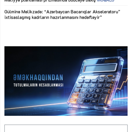
Az
Gülminə Məlikzadə: “Azərbaycan Bacarıqlar Akseleratoru”
ke
ixtisaslaşmış kadrların hazırlanmasını hədəfləyir”
Ay
su