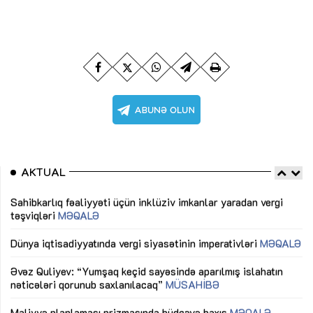
AKTUAL
Sahibkarlıq fəaliyyəti üçün inklüziv imkanlar yaradan vergi
“D
təşviqləri
MƏQALƏ
fə
lıq
Dünya iqtisadiyyatında vergi siyasətinin imperativləri
MƏQALƏ
Ni
mü
Əvəz Quliyev: “Yumşaq keçid sayəsində aparılmış islahatın
nəticələri qorunub saxlanılacaq”
MÜSAHİBƏ
Ay
ya
M
Maliyyə planlaması prizmasında büdcəyə baxış
MƏQALƏ