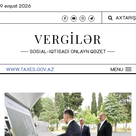
9 avqust 2026
AXTARIŞ
VERGİLƏR
SOSİAL-İQTİSADİ ONLAYN QƏZET
WWW.TAXES.GOV.AZ
MENU