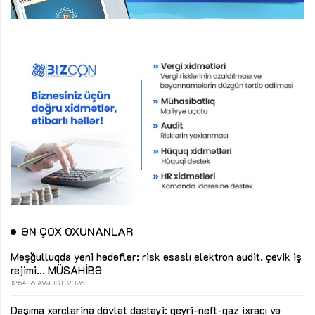
ƏN ÇOX OXUNANLAR
Məşğulluqda yeni hədəflər: risk əsaslı elektron audit, çevik iş
rejimi...
MÜSAHİBƏ
12:54
6 AVQUST, 2026
Daşıma xərclərinə dövlət dəstəyi: qeyri-neft-qaz ixracı və