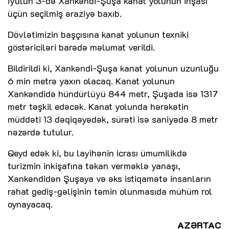
iyulun 3-də Xankəndi-Şuşa kanat yolunun inşası
üçün seçilmiş əraziyə baxıb.
Dövlətimizin başçısına kanat yolunun texniki
göstəriciləri barədə məlumat verildi.
Bildirildi ki, Xankəndi-Şuşa kanat yolunun uzunluğu
6 min metrə yaxın olacaq. Kanat yolunun
Xankəndidə hündürlüyü 844 metr, Şuşada isə 1317
metr təşkil edəcək. Kanat yolunda hərəkətin
müddəti 13 dəqiqəyədək, sürəti isə saniyədə 8 metr
nəzərdə tutulur.
Qeyd edək ki, bu layihənin icrası ümumilikdə
turizmin inkişafına təkan verməklə yanaşı,
Xankəndidən Şuşaya və əks istiqamətə insanların
rahat gediş-gəlişinin təmin olunmasıda mühüm rol
oynayacaq.
AZƏRTAC