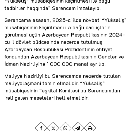
“Yüksəliş” müsabiqəsinin keçirilməsi ilə bağlı
tədbirlər haqqında” Sərəncam imzalayıb.
Sərəncama əsasən, 2025-ci ildə növbəti “Yüksəliş”
müsabiqəsinin keçirilməsi ilə bağlı cari işlərin
görülməsi üçün Azərbaycan Respublikasının 2024-
cü il dövlət büdcəsində nəzərdə tutulmuş
Azərbaycan Respublikası Prezidentinin ehtiyat
fondundan Azərbaycan Respublikasının Gənclər və
İdman Nazirliyinə 1 000 000 manat ayrılıb.
Maliyyə Nazirliyi bu Sərəncamda nəzərdə tutulan
maliyyələşməni təmin etməlidir. “Yüksəliş”
müsabiqəsinin Təşkilat Komitəsi bu Sərəncamdan
irəli gələn məsələləri həll etməlidir.