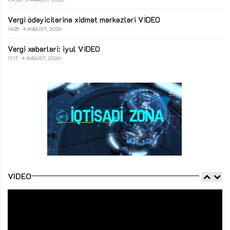
Vergi ödəyicilərinə xidmət mərkəzləri
VİDEO
14:25
4 AVQUST, 2026
Vergi xəbərləri: iyul
VİDEO
11:17
4 AVQUST, 2026
VIDEO