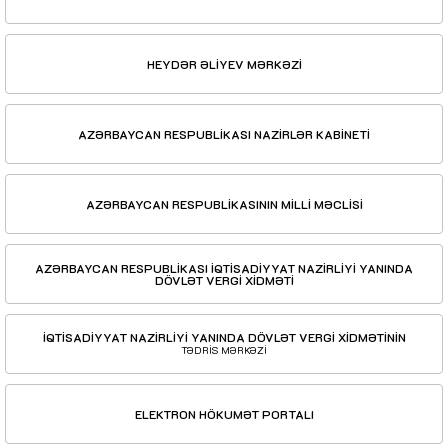
HEYDƏR ƏLİYEV MƏRKƏZİ
AZƏRBAYCAN RESPUBLİKASI NAZİRLƏR KABİNETİ
AZƏRBAYCAN RESPUBLİKASININ MİLLİ MƏCLİSİ
AZƏRBAYCAN RESPUBLİKASI İQTİSADİYYAT NAZİRLİYİ YANINDA
DÖVLƏT VERGİ XİDMƏTİ
İQTİSADİYYAT NAZİRLİYİ YANINDA DÖVLƏT VERGİ XİDMƏTİNİN
TƏDRİS MƏRKƏZİ
ELEKTRON HÖKUMƏT PORTALI