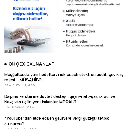
ƏN ÇOX OXUNANLAR
Məşğulluqda yeni hədəflər: risk əsaslı elektron audit, çevik iş
rejimi...
MÜSAHİBƏ
12:54
6 AVQUST, 2026
Daşıma xərclərinə dövlət dəstəyi: qeyri-neft-qaz ixracı və
Naxçıvan üçün yeni imkanlar
MƏQALƏ
11:59
5 AVQUST, 2026
“YouTube”dan əldə edilən gəlirlərə vergi güzəşti tətbiq
olunurmu?
09:35
3 AVQUST, 2026