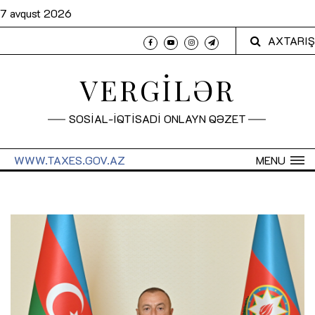
7 avqust 2026
AXTARIŞ
VERGİLƏR
SOSİAL-İQTİSADİ ONLAYN QƏZET
WWW.TAXES.GOV.AZ
MENU