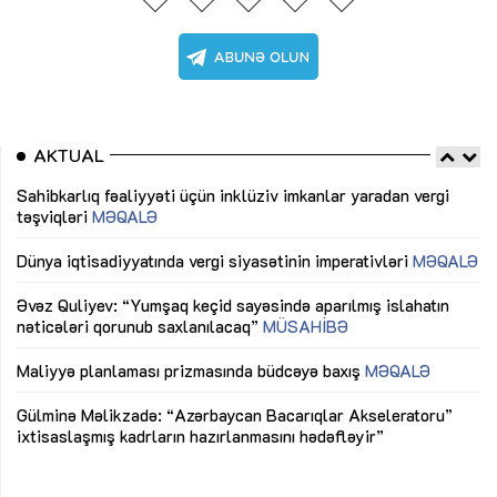
AKTUAL
Sahibkarlıq fəaliyyəti üçün inklüziv imkanlar yaradan vergi
“D
təşviqləri
MƏQALƏ
fə
lıq
Dünya iqtisadiyyatında vergi siyasətinin imperativləri
MƏQALƏ
Ni
mü
Əvəz Quliyev: “Yumşaq keçid sayəsində aparılmış islahatın
nəticələri qorunub saxlanılacaq”
MÜSAHİBƏ
Ay
ya
M
Maliyyə planlaması prizmasında büdcəyə baxış
MƏQALƏ
Az
Gülminə Məlikzadə: “Azərbaycan Bacarıqlar Akseleratoru”
ke
ixtisaslaşmış kadrların hazırlanmasını hədəfləyir”
Ay